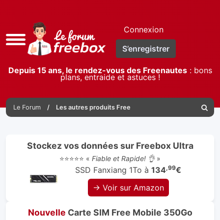
Connexion
Accès
S’enregistrer
rapide
Depuis 15 ans, le rendez-vous des Freenautes
: bons
plans, entraide et astuces !
Le Forum
Les autres produits Free
Reche
Stockez vos données sur Freebox Ultra
⭐⭐⭐⭐⭐ «
Fiable et Rapide! 👌
»
,99
SSD Fanxiang 1To à
134
€
→ Voir sur Amazon
Nouvelle
Carte SIM Free Mobile 350Go