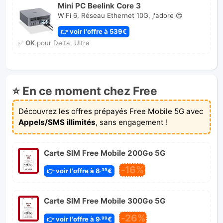
Mini PC Beelink Core 3
WiFi 6, Réseau Ethernet 10G, j'adore 😍
👉 voir l'offre à 539€
✅
OK
pour Delta, Ultra
⭐ En ce moment chez Free
Découvrez les offres prépayés Free Mobile 5G avec
Appels/SMS illimités
, sans engagement !
Carte SIM Free Mobile 200Go 5G
-16%
👉 voir l'offre à 8
€
,39
Carte SIM Free Mobile 300Go 5G
-26%
👉 voir l'offre à 9
€
,99