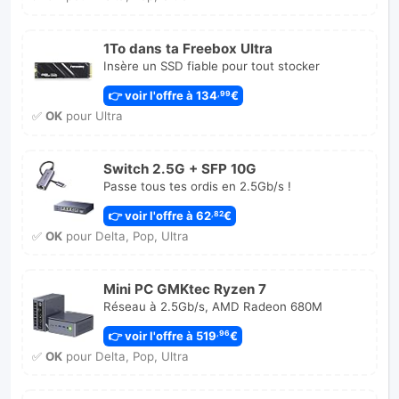
1To dans ta Freebox Ultra
Insère un SSD fiable pour tout stocker
👉 voir l'offre à 134
€
,99
✅
OK
pour Ultra
Switch 2.5G + SFP 10G
Passe tous tes ordis en 2.5Gb/s !
👉 voir l'offre à 62
€
,82
✅
OK
pour Delta, Pop, Ultra
Mini PC GMKtec Ryzen 7
Réseau à 2.5Gb/s, AMD Radeon 680M
👉 voir l'offre à 519
€
,96
✅
OK
pour Delta, Pop, Ultra