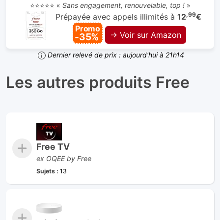
⭐⭐⭐⭐⭐ «
Sans engagement, renouvelable, top !
»
,99
Prépayée avec appels illimités à
12
€
Promo
→ Voir sur Amazon
-35%
Dernier relevé de prix : aujourd'hui à 21h14
Les autres produits Free
Free TV
ex OQEE by Free
Sujets :
13