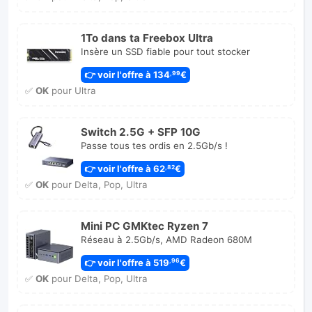
1To dans ta Freebox Ultra
Insère un SSD fiable pour tout stocker
👉 voir l'offre à 134
€
,99
✅
OK
pour Ultra
Switch 2.5G + SFP 10G
Passe tous tes ordis en 2.5Gb/s !
👉 voir l'offre à 62
€
,82
✅
OK
pour Delta, Pop, Ultra
Mini PC GMKtec Ryzen 7
Réseau à 2.5Gb/s, AMD Radeon 680M
👉 voir l'offre à 519
€
,96
✅
OK
pour Delta, Pop, Ultra