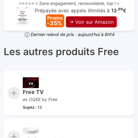
⭐⭐⭐⭐⭐ «
Sans engagement, renouvelable, top !
»
,99
Prépayée avec appels illimités à
12
€
Promo
→ Voir sur Amazon
-35%
Dernier relevé de prix : aujourd'hui à 6h14
Les autres produits Free
Free TV
ex OQEE by Free
Sujets :
13