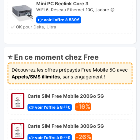
Mini PC Beelink Core 3
WiFi 6, Réseau Ethernet 10G, j'adore 😍
👉 voir l'offre à 539€
✅
OK
pour Delta, Ultra
⭐ En ce moment chez Free
Découvrez les offres prépayés Free Mobile 5G avec
Appels/SMS illimités
, sans engagement !
Carte SIM Free Mobile 200Go 5G
-16%
👉 voir l'offre à 8
€
,39
Carte SIM Free Mobile 300Go 5G
-26%
👉 voir l'offre à 9
€
,99