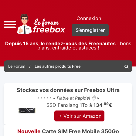
Connexion
Accès
S’enregistrer
rapide
Depuis 15 ans, le rendez-vous des Freenautes
: bons
plans, entraide et astuces !
Le Forum
Les autres produits Free
Reche
Stockez vos données sur Freebox Ultra
⭐⭐⭐⭐⭐ «
Fiable et Rapide! 👌
»
,99
SSD Fanxiang 1To à
134
€
→ Voir sur Amazon
Nouvelle
Carte SIM Free Mobile 350Go