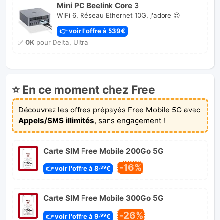
Mini PC Beelink Core 3
WiFi 6, Réseau Ethernet 10G, j'adore 😍
👉 voir l'offre à 539€
✅
OK
pour Delta, Ultra
⭐ En ce moment chez Free
Découvrez les offres prépayés Free Mobile 5G avec
Appels/SMS illimités
, sans engagement !
Carte SIM Free Mobile 200Go 5G
-16%
👉 voir l'offre à 8
€
,39
Carte SIM Free Mobile 300Go 5G
-26%
👉 voir l'offre à 9
€
,99