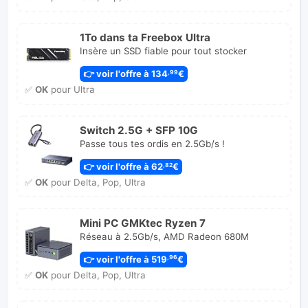
1To dans ta Freebox Ultra
Insère un SSD fiable pour tout stocker
👉 voir l'offre à 134
€
,99
✅
OK
pour Ultra
Switch 2.5G + SFP 10G
Passe tous tes ordis en 2.5Gb/s !
👉 voir l'offre à 62
€
,82
✅
OK
pour Delta, Pop, Ultra
Mini PC GMKtec Ryzen 7
Réseau à 2.5Gb/s, AMD Radeon 680M
👉 voir l'offre à 519
€
,96
✅
OK
pour Delta, Pop, Ultra