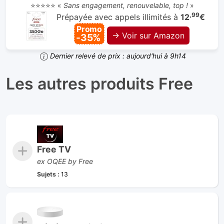
⭐⭐⭐⭐⭐ «
Sans engagement, renouvelable, top !
»
,99
Prépayée avec appels illimités à
12
€
Promo
→ Voir sur Amazon
-35%
Dernier relevé de prix : aujourd'hui à 9h14
Les autres produits Free
Free TV
ex OQEE by Free
Sujets :
13