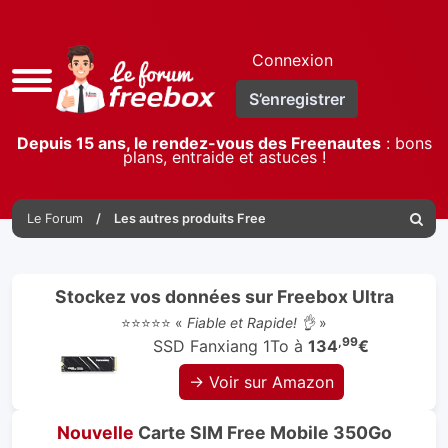
Connexion
Accès
S’enregistrer
rapide
Depuis 15 ans, le rendez-vous des Freenautes
: bons
plans, entraide et astuces !
Le Forum
Les autres produits Free
Reche
Stockez vos données sur Freebox Ultra
⭐⭐⭐⭐⭐ «
Fiable et Rapide! 👌
»
,99
SSD Fanxiang 1To à
134
€
→ Voir sur Amazon
Nouvelle
Carte SIM Free Mobile 350Go