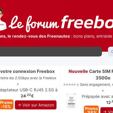
ans, le rendez-vous des Freenautes
: bons plans, entraide 
votre connexion Freebox
Nouvelle
Carte SIM 
350Go
atteins les 2.5Gbps avec la Freebox
»
⭐⭐⭐⭐⭐ «
Sans engagement, r
daptateur USB-C RJ45 2.5G à
»
,22
24
€
Prépayée avec ap
,
Promo
12
→ Voir sur Amazon
-15%
Promo
→ Vo
-35%