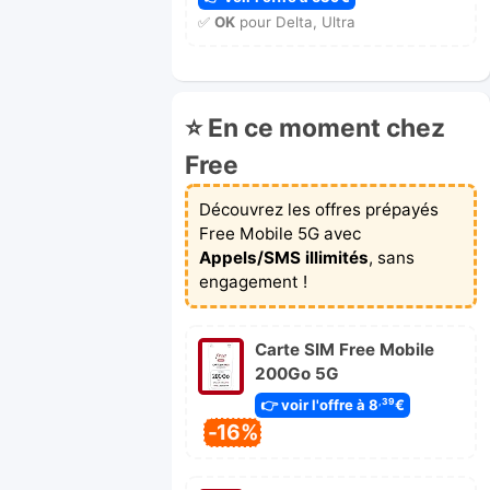
✅
OK
pour Delta, Ultra
⭐ En ce moment chez
Free
Découvrez les offres prépayés
Free Mobile 5G avec
Appels/SMS illimités
, sans
engagement !
Carte SIM Free Mobile
200Go 5G
👉 voir l'offre à 8
€
,39
-16%