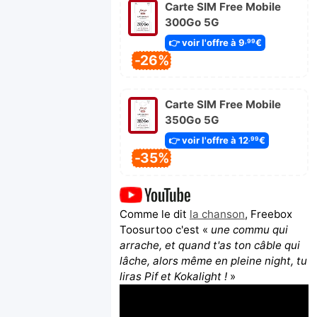
Carte SIM Free Mobile
300Go 5G
👉 voir l'offre à 9
€
,99
-26%
Carte SIM Free Mobile
350Go 5G
👉 voir l'offre à 12
€
,99
-35%
Comme le dit
la chanson
, Freebox
Toosurtoo c'est «
une commu qui
arrache, et quand t'as ton câble qui
lâche, alors même en pleine night, tu
liras Pif et Kokalight !
»