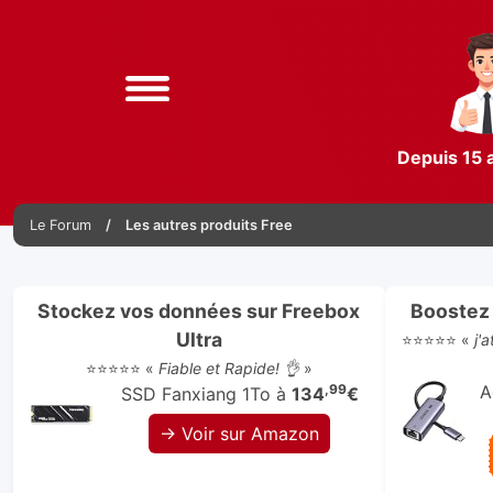
Depuis 15 
Le Forum
Les autres produits Free
Stockez vos données sur Freebox
Boostez 
Ultra
⭐⭐⭐⭐⭐ «
j'
⭐⭐⭐⭐⭐ «
Fiable et Rapide! 👌
»
,99
A
SSD Fanxiang 1To à
134
€
→ Voir sur Amazon