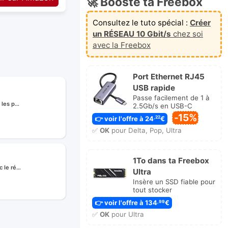
🚀 Booste ta Freebox
Consultez le tuto spécial :
Créer
un RÉSEAU 10 Gbit/s
chez soi
avec la Freebox
Port Ethernet RJ45
USB rapide
Passe facilement de 1 à
 les p…
2.5Gb/s en USB-C
-15%
👉 voir l'offre à 24
€
,22
✅
OK
pour Delta, Pop, Ultra
1To dans ta Freebox
c le ré…
Ultra
Insère un SSD fiable pour
tout stocker
r
ge
👉 voir l'offre à 134
€
,99
✅
OK
pour Ultra