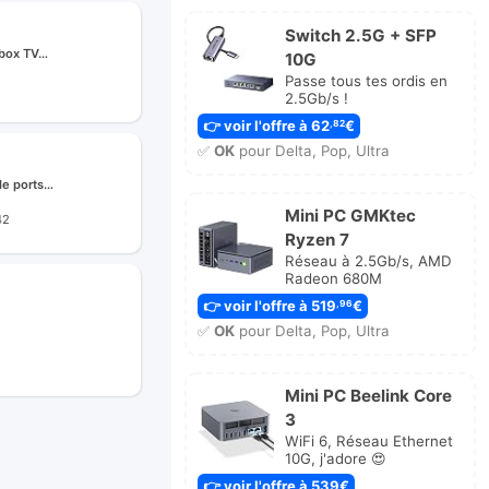
Switch 2.5G + SFP
ebox TV…
10G
Passe tous tes ordis en
2.5Gb/s !
👉 voir l'offre à 62
€
,82
✅
OK
pour Delta, Pop, Ultra
de ports…
Mini PC GMKtec
42
Ryzen 7
Réseau à 2.5Gb/s, AMD
Radeon 680M
👉 voir l'offre à 519
€
,96
✅
OK
pour Delta, Pop, Ultra
r
nier
ssage
Mini PC Beelink Core
3
WiFi 6, Réseau Ethernet
10G, j'adore 😍
👉 voir l'offre à 539€