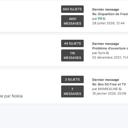
684 SUJETS
Dernier message
Re: Disparition de Fre
Voir
par
Pif
4691
le
28 juillet 2026, 12:44
MESSAGES
dernier
message
44 SUJETS
Dernier message
Problème d'ouverture 
Voir
par
Syris
116
le
02 décembre 2021, 11:
MESSAGES
dernier
message
3 SUJETS
Dernier message
Re: Box 5G Free et TV
Voi
par
MAMIEALINE
7
le
18 janvier 2026, 20:08
MESSAGES
ée par Nokia
der
me