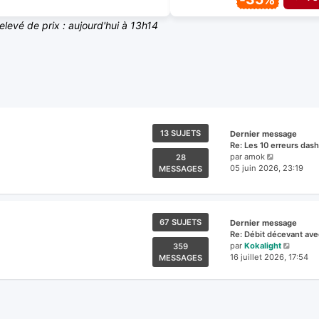
relevé de prix : aujourd'hui à 13h14
13 SUJETS
Dernier message
Re: Les 10 erreurs dash
Voir
par
amok
28
le
05 juin 2026, 23:19
MESSAGES
dernier
message
67 SUJETS
Dernier message
Re: Débit décevant ave
Voir
par
Kokalight
359
le
16 juillet 2026, 17:54
MESSAGES
dernie
messa