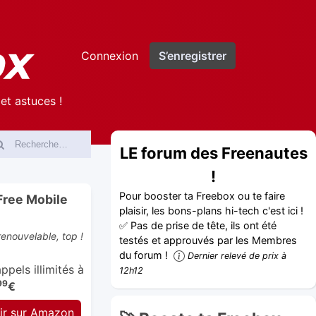
Connexion
S’enregistrer
et astuces !
LE forum des Freenautes
!
Pour booster ta Freebox ou te faire
Free Mobile
plaisir, les bons-plans hi-tech c'est ici !
✅ Pas de prise de tête, ils ont été
enouvelable, top !
testés et approuvés par les Membres
du forum !
Dernier relevé de prix à
pels illimités à
12h12
99
€
ir sur Amazon