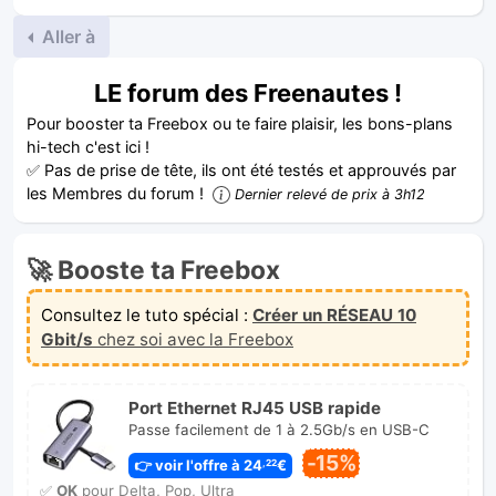
Aller à
LE forum des Freenautes !
Pour booster ta Freebox ou te faire plaisir, les bons-plans
hi-tech c'est ici !
✅ Pas de prise de tête, ils ont été testés et approuvés par
les Membres du forum !
Dernier relevé de prix à 3h12
🚀 Booste ta Freebox
Consultez le tuto spécial :
Créer un RÉSEAU 10
Gbit/s
chez soi avec la Freebox
Port Ethernet RJ45 USB rapide
Passe facilement de 1 à 2.5Gb/s en USB-C
-15%
👉 voir l'offre à 24
€
,22
✅
OK
pour Delta, Pop, Ultra