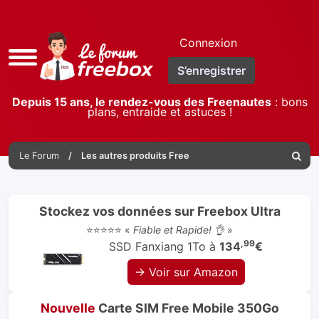
Connexion
Accès
S’enregistrer
rapide
Depuis 15 ans, le rendez-vous des Freenautes
: bons
plans, entraide et astuces !
Le Forum
Les autres produits Free
Reche
Stockez vos données sur Freebox Ultra
⭐⭐⭐⭐⭐ «
Fiable et Rapide! 👌
»
,99
SSD Fanxiang 1To à
134
€
→ Voir sur Amazon
Nouvelle
Carte SIM Free Mobile 350Go