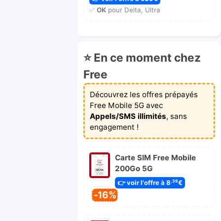
✅
OK
pour Delta, Ultra
⭐ En ce moment chez
Free
Découvrez les offres prépayés
Free Mobile 5G avec
Appels/SMS illimités
, sans
engagement !
Carte SIM Free Mobile
200Go 5G
👉 voir l'offre à 8
€
,39
-16%