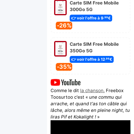
Carte SIM Free Mobile
300Go 5G
👉 voir l'offre à 9
€
,99
-26%
Carte SIM Free Mobile
350Go 5G
👉 voir l'offre à 12
€
,99
-35%
Comme le dit
la chanson
, Freebox
Toosurtoo c'est «
une commu qui
arrache, et quand t'as ton câble qui
lâche, alors même en pleine night, tu
liras Pif et Kokalight !
»