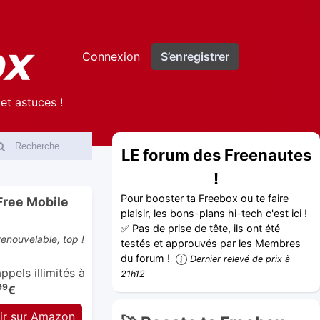
Connexion
S’enregistrer
et astuces !
LE forum des Freenautes
!
Pour booster ta Freebox ou te faire
Free Mobile
plaisir, les bons-plans hi-tech c'est ici !
✅ Pas de prise de tête, ils ont été
enouvelable, top !
testés et approuvés par les Membres
du forum !
Dernier relevé de prix à
pels illimités à
21h12
99
€
ir sur Amazon