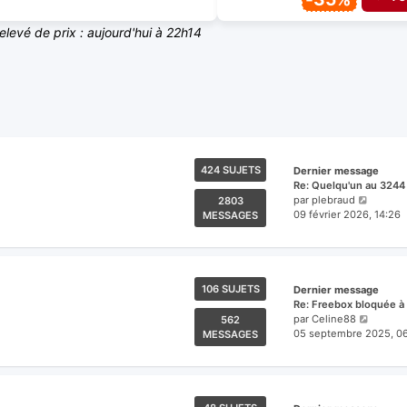
relevé de prix : aujourd'hui à 22h14
424 SUJETS
Dernier message
Re: Quelqu'un au 3244
Voir
par
plebraud
2803
le
09 février 2026, 14:26
MESSAGES
dernier
messag
106 SUJETS
Dernier message
Re: Freebox bloquée à 
Voir
par
Celine88
562
le
05 septembre 2025, 0
MESSAGES
dernier
messa