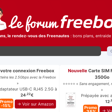
ans, le rendez-vous des Freenautes
: bons plans, entraide 
votre connexion Freebox
Nouvelle
Carte SIM 
350Go
atteins les 2.5Gbps avec la Freebox
»
⭐⭐⭐⭐⭐ «
Sans engagement, r
daptateur USB-C RJ45 2.5G à
»
,22
24
€
Prépayée avec ap
,
Promo
12
→ Voir sur Amazon
-15%
Promo
→ Vo
-35%