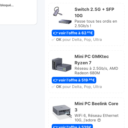
n bloqué…
Switch 2.5G + SFP
10G
r
Passe tous tes ordis en
ge
2.5Gb/s !
👉 voir l'offre à 62
€
,82
✅
OK
pour Delta, Pop, Ultra
Mini PC GMKtec
Ryzen 7
Réseau à 2.5Gb/s, AMD
Radeon 680M
👉 voir l'offre à 519
€
,96
✅
OK
pour Delta, Pop, Ultra
Mini PC Beelink Core
3
WiFi 6, Réseau Ethernet
10G, j'adore 😍
👉 voir l'offre à 539€