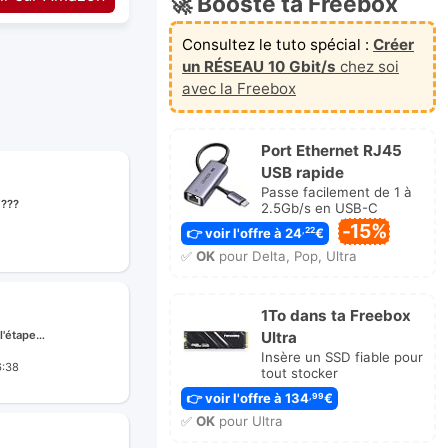
🚀 Booste ta Freebox
Consultez le tuto spécial :
Créer
un RÉSEAU 10 Gbit/s
chez soi
avec la Freebox
Port Ethernet RJ45
USB rapide
Passe facilement de 1 à
 ???
2.5Gb/s en USB-C
-15%
👉 voir l'offre à 24
€
,22
✅
OK
pour Delta, Pop, Ultra
e
1To dans ta Freebox
l'étape…
Ultra
Insère un SSD fiable pour
6:38
tout stocker
👉 voir l'offre à 134
€
ge
,99
✅
OK
pour Ultra