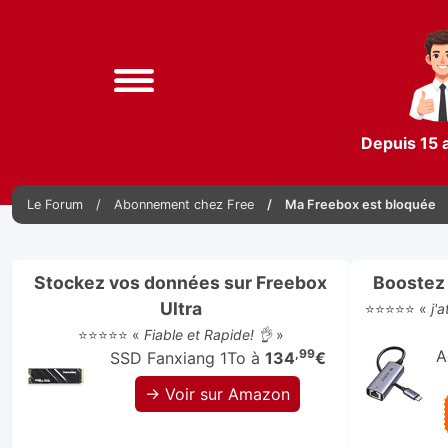
Depuis 15 
Le Forum
Abonnement chez Free
Ma Freebox est bloquée
Stockez vos données sur Freebox
Boostez 
Ultra
⭐⭐⭐⭐⭐ «
j'
⭐⭐⭐⭐⭐ «
Fiable et Rapide! 👌
»
,99
A
SSD Fanxiang 1To à
134
€
→ Voir sur Amazon