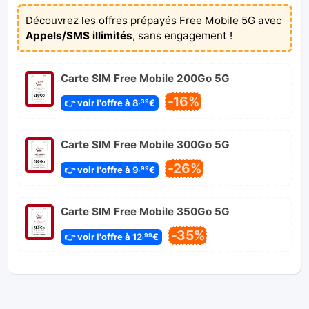
Découvrez les offres prépayés Free Mobile 5G avec
Appels/SMS illimités
, sans engagement !
Carte SIM Free Mobile 200Go 5G
-16%
👉 voir l'offre à 8
€
,39
Carte SIM Free Mobile 300Go 5G
-26%
👉 voir l'offre à 9
€
,99
Carte SIM Free Mobile 350Go 5G
-35%
👉 voir l'offre à 12
€
,99