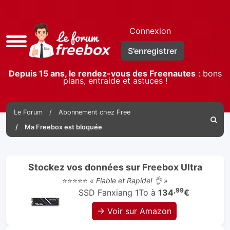
Connexion
Accès
S’enregistrer
rapide
Depuis 15 ans, le rendez-vous des Freenautes
: bons
plans, entraide et astuces !
Le Forum
Abonnement chez Free
Reche
Ma Freebox est bloquée
Stockez vos données sur Freebox Ultra
⭐⭐⭐⭐⭐ «
Fiable et Rapide! 👌
»
,99
SSD Fanxiang 1To à
134
€
→ Voir sur Amazon