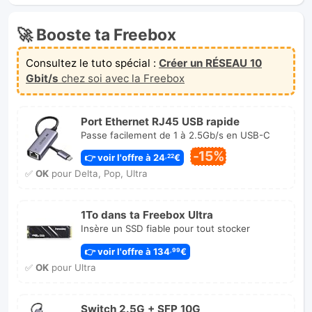
🚀 Booste ta Freebox
Consultez le tuto spécial :
Créer un RÉSEAU 10
Gbit/s
chez soi avec la Freebox
Port Ethernet RJ45 USB rapide
Passe facilement de 1 à 2.5Gb/s en USB-C
-15%
👉 voir l'offre à 24
€
,22
✅
OK
pour Delta, Pop, Ultra
1To dans ta Freebox Ultra
Insère un SSD fiable pour tout stocker
👉 voir l'offre à 134
€
,99
✅
OK
pour Ultra
Switch 2.5G + SFP 10G