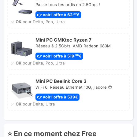
Passe tous tes ordis en 2.5Gb/s !
👉 voir l'offre à 62
€
,82
✅
OK
pour Delta, Pop, Ultra
Mini PC GMKtec Ryzen 7
Réseau à 2.5Gb/s, AMD Radeon 680M
👉 voir l'offre à 519
€
,96
✅
OK
pour Delta, Pop, Ultra
Mini PC Beelink Core 3
WiFi 6, Réseau Ethernet 10G, j'adore 😍
👉 voir l'offre à 539€
✅
OK
pour Delta, Ultra
⭐ En ce moment chez Free