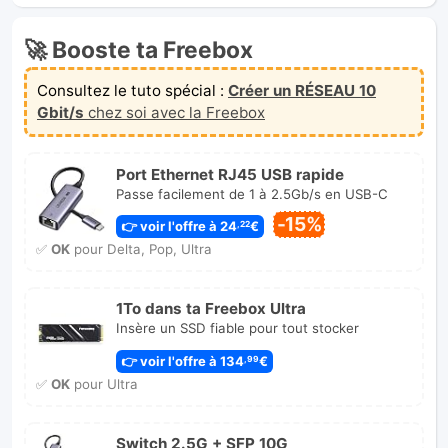
🚀 Booste ta Freebox
Consultez le tuto spécial :
Créer un RÉSEAU 10
Gbit/s
chez soi avec la Freebox
Port Ethernet RJ45 USB rapide
Passe facilement de 1 à 2.5Gb/s en USB-C
-15%
👉 voir l'offre à 24
€
,22
✅
OK
pour Delta, Pop, Ultra
1To dans ta Freebox Ultra
Insère un SSD fiable pour tout stocker
👉 voir l'offre à 134
€
,99
✅
OK
pour Ultra
Switch 2.5G + SFP 10G