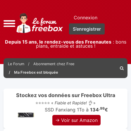
Connexion
Accès
S’enregistrer
rapide
Depuis 15 ans, le rendez-vous des Freenautes
: bons
plans, entraide et astuces !
Le Forum
Abonnement chez Free
Reche
Ma Freebox est bloquée
Stockez vos données sur Freebox Ultra
⭐⭐⭐⭐⭐ «
Fiable et Rapide! 👌
»
,99
SSD Fanxiang 1To à
134
€
→ Voir sur Amazon