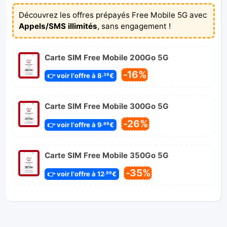
Découvrez les offres prépayés Free Mobile 5G avec
Appels/SMS illimités
, sans engagement !
Carte SIM Free Mobile 200Go 5G
-16%
👉 voir l'offre à 8
€
,39
Carte SIM Free Mobile 300Go 5G
-26%
👉 voir l'offre à 9
€
,99
Carte SIM Free Mobile 350Go 5G
-35%
👉 voir l'offre à 12
€
,99