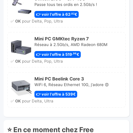
Passe tous tes ordis en 2.5Gb/s !
👉 voir l'offre à 62
€
,82
✅
OK
pour Delta, Pop, Ultra
Mini PC GMKtec Ryzen 7
Réseau à 2.5Gb/s, AMD Radeon 680M
👉 voir l'offre à 519
€
,96
✅
OK
pour Delta, Pop, Ultra
Mini PC Beelink Core 3
WiFi 6, Réseau Ethernet 10G, j'adore 😍
👉 voir l'offre à 539€
✅
OK
pour Delta, Ultra
⭐ En ce moment chez Free