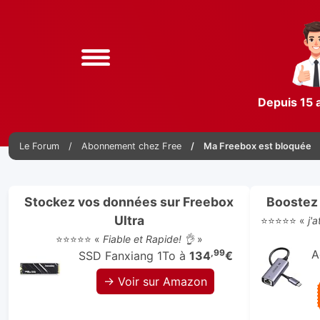
Depuis 15 
Le Forum
Abonnement chez Free
Ma Freebox est bloquée
Stockez vos données sur Freebox
Boostez 
Ultra
⭐⭐⭐⭐⭐ «
j'
⭐⭐⭐⭐⭐ «
Fiable et Rapide! 👌
»
,99
A
SSD Fanxiang 1To à
134
€
→ Voir sur Amazon