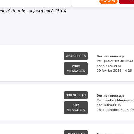
relevé de prix : aujourd'hui à 18h14
424 SUJETS
Dernier message
Re: Quelqu'un au 3244
Voir
par
plebraud
2803
le
09 février 2026, 14:26
MESSAGES
dernier
messag
106 SUJETS
Dernier message
Re: Freebox bloquée à 
Voir
par
Celine88
562
le
05 septembre 2025, 0
MESSAGES
dernier
messa