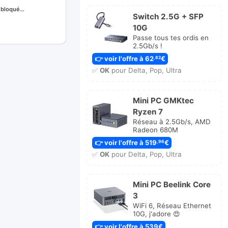
n bloqué…
Switch 2.5G + SFP
10G
r
Passe tous tes ordis en
ge
2.5Gb/s !
👉 voir l'offre à 62
€
,82
✅
OK
pour Delta, Pop, Ultra
Mini PC GMKtec
Ryzen 7
Réseau à 2.5Gb/s, AMD
Radeon 680M
👉 voir l'offre à 519
€
,96
✅
OK
pour Delta, Pop, Ultra
Mini PC Beelink Core
3
WiFi 6, Réseau Ethernet
10G, j'adore 😍
👉 voir l'offre à 539€