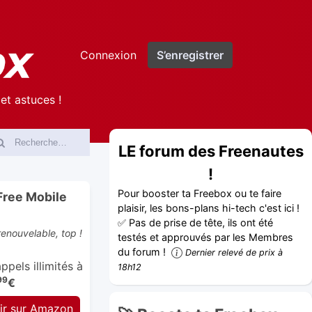
Connexion
S’enregistrer
et astuces !
LE forum des Freenautes
!
Pour booster ta Freebox ou te faire
Free Mobile
plaisir, les bons-plans hi-tech c'est ici !
✅ Pas de prise de tête, ils ont été
enouvelable, top !
testés et approuvés par les Membres
du forum !
Dernier relevé de prix à
pels illimités à
18h12
99
€
ir sur Amazon