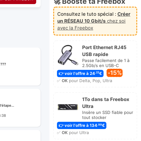
🚀 Booste ta Freebox
Consultez le tuto spécial :
Créer
un RÉSEAU 10 Gbit/s
chez soi
avec la Freebox
Port Ethernet RJ45
USB rapide
Passe facilement de 1 à
 ???
2.5Gb/s en USB-C
-15%
👉 voir l'offre à 24
€
,22
✅
OK
pour Delta, Pop, Ultra
e
1To dans ta Freebox
l'étape…
Ultra
Insère un SSD fiable pour
6:38
tout stocker
👉 voir l'offre à 134
€
ge
,99
✅
OK
pour Ultra