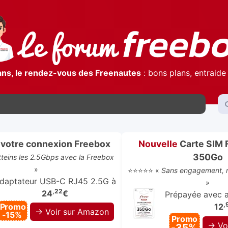
ans, le rendez-vous des Freenautes
: bons plans, entraide 
votre connexion Freebox
Nouvelle
Carte SIM 
350Go
atteins les 2.5Gbps avec la Freebox
»
⭐⭐⭐⭐⭐ «
Sans engagement, r
daptateur USB-C RJ45 2.5G à
»
,22
24
€
Prépayée avec ap
,
Promo
12
→ Voir sur Amazon
-15%
Promo
→ Vo
-35%