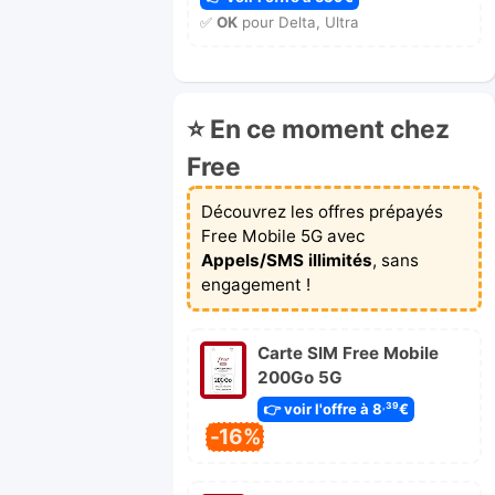
✅
OK
pour Delta, Ultra
⭐ En ce moment chez
Free
Découvrez les offres prépayés
Free Mobile 5G avec
Appels/SMS illimités
, sans
engagement !
Carte SIM Free Mobile
200Go 5G
👉 voir l'offre à 8
€
,39
-16%