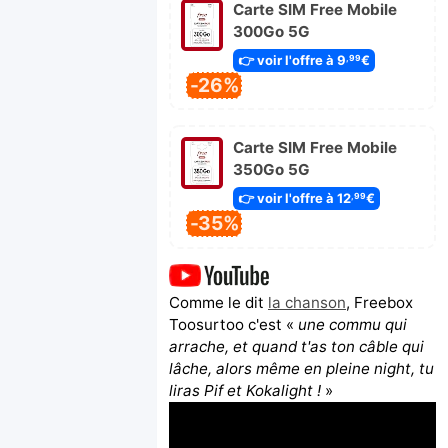
Carte SIM Free Mobile
300Go 5G
👉 voir l'offre à 9
€
,99
-26%
Carte SIM Free Mobile
350Go 5G
👉 voir l'offre à 12
€
,99
-35%
Comme le dit
la chanson
, Freebox
Toosurtoo c'est «
une commu qui
arrache, et quand t'as ton câble qui
lâche, alors même en pleine night, tu
liras Pif et Kokalight !
»