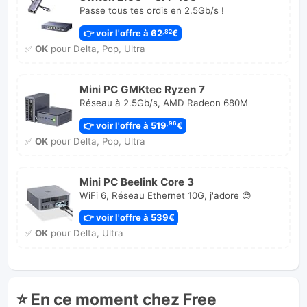
Passe tous tes ordis en 2.5Gb/s !
👉 voir l'offre à 62
€
,82
✅
OK
pour Delta, Pop, Ultra
Mini PC GMKtec Ryzen 7
Réseau à 2.5Gb/s, AMD Radeon 680M
👉 voir l'offre à 519
€
,96
✅
OK
pour Delta, Pop, Ultra
Mini PC Beelink Core 3
WiFi 6, Réseau Ethernet 10G, j'adore 😍
👉 voir l'offre à 539€
✅
OK
pour Delta, Ultra
⭐ En ce moment chez Free