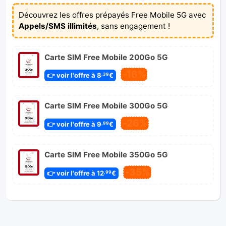
Découvrez les offres prépayés Free Mobile 5G avec
Appels/SMS illimités
, sans engagement !
Carte SIM Free Mobile 200Go 5G
-16%
👉 voir l'offre à 8
€
,39
Carte SIM Free Mobile 300Go 5G
-26%
👉 voir l'offre à 9
€
,99
Carte SIM Free Mobile 350Go 5G
-35%
👉 voir l'offre à 12
€
,99