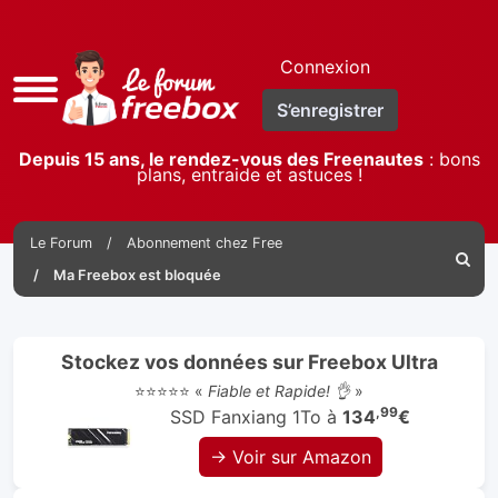
Connexion
Accès
S’enregistrer
rapide
Depuis 15 ans, le rendez-vous des Freenautes
: bons
plans, entraide et astuces !
Le Forum
Abonnement chez Free
Reche
Ma Freebox est bloquée
Stockez vos données sur Freebox Ultra
⭐⭐⭐⭐⭐ «
Fiable et Rapide! 👌
»
,99
SSD Fanxiang 1To à
134
€
→ Voir sur Amazon