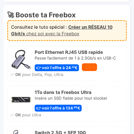
🚀 Booste ta Freebox
Consultez le tuto spécial :
Créer un RÉSEAU 10
Gbit/s
chez soi avec la Freebox
Port Ethernet RJ45 USB rapide
Passe facilement de 1 à 2.5Gb/s en USB-C
-15%
👉 voir l'offre à 24
€
,22
✅
OK
pour Delta, Pop, Ultra
1To dans ta Freebox Ultra
Insère un SSD fiable pour tout stocker
👉 voir l'offre à 134
€
,99
✅
OK
pour Ultra
Switch 2.5G + SFP 10G