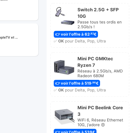
Switch 2.5G + SFP
10G
Passe tous tes ordis en
2.5Gb/s !
👉 voir l'offre à 62
€
,82
pleTV et …
✅
OK
pour Delta, Pop, Ultra
Mini PC GMKtec
Ryzen 7
Réseau à 2.5Gb/s, AMD
Radeon 680M
👉 voir l'offre à 519
€
,96
✅
OK
pour Delta, Pop, Ultra
Mini PC Beelink Core
3
WiFi 6, Réseau Ethernet
10G, j'adore 😍
👉 voir l'offre à 539€