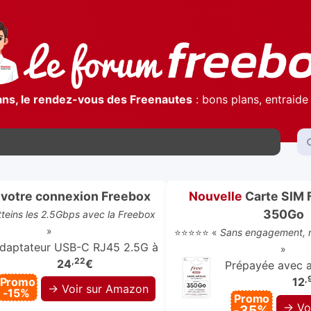
ans, le rendez-vous des Freenautes
: bons plans, entraide 
votre connexion Freebox
Nouvelle
Carte SIM 
350Go
atteins les 2.5Gbps avec la Freebox
»
⭐⭐⭐⭐⭐ «
Sans engagement, r
daptateur USB-C RJ45 2.5G à
»
,22
24
€
Prépayée avec ap
,
Promo
12
→ Voir sur Amazon
-15%
Promo
→ Vo
-35%