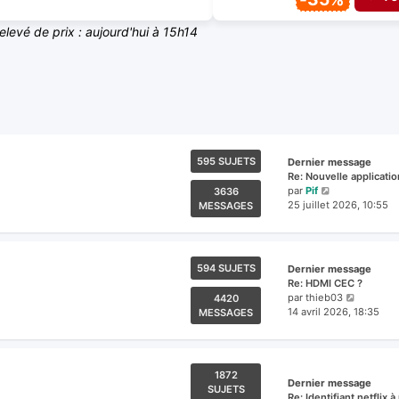
relevé de prix : aujourd'hui à 15h14
595 SUJETS
Dernier message
Re: Nouvelle applicati
Voir
par
Pif
3636
le
25 juillet 2026, 10:55
MESSAGES
dernier
message
594 SUJETS
Dernier message
Re: HDMI CEC ?
Voir
par
thieb03
4420
le
14 avril 2026, 18:35
MESSAGES
dernier
messag
1872
Dernier message
SUJETS
Re: Identifiant netflix 