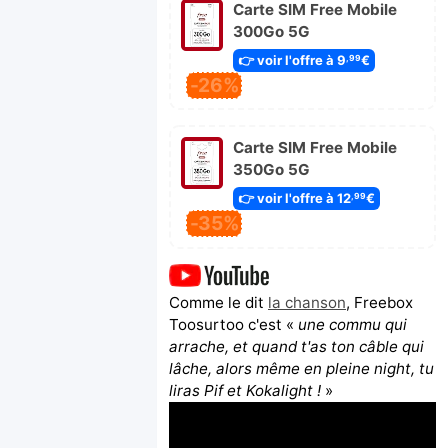
Carte SIM Free Mobile
300Go 5G
👉 voir l'offre à 9
€
,99
-26%
Carte SIM Free Mobile
350Go 5G
👉 voir l'offre à 12
€
,99
-35%
Comme le dit
la chanson
, Freebox
Toosurtoo c'est «
une commu qui
arrache, et quand t'as ton câble qui
lâche, alors même en pleine night, tu
liras Pif et Kokalight !
»