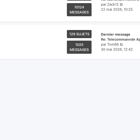
Voir
par
Zack12
10124
le
22 mai 2026, 10:25
MESSAGES
dernier
message
129 SUJETS
Dernier message
Re: Telecommannde Ap
Voir
par
Tom66
1025
le
30 mai 2026, 12:42
MESSAGES
dernier
message