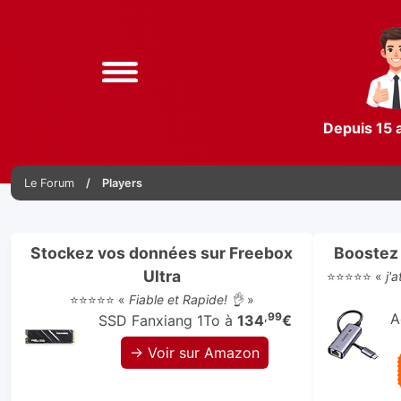
Depuis 15 
Le Forum
Players
Stockez vos données sur Freebox
Boostez 
Ultra
⭐⭐⭐⭐⭐ «
j'
⭐⭐⭐⭐⭐ «
Fiable et Rapide! 👌
»
,99
A
SSD Fanxiang 1To à
134
€
→ Voir sur Amazon