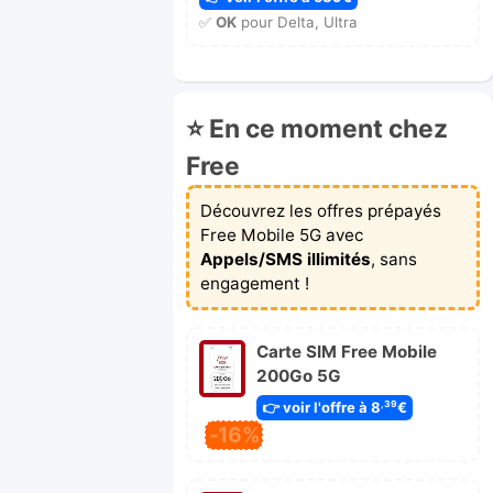
✅
OK
pour Delta, Ultra
⭐ En ce moment chez
Free
Découvrez les offres prépayés
Free Mobile 5G avec
Appels/SMS illimités
, sans
engagement !
Carte SIM Free Mobile
200Go 5G
👉 voir l'offre à 8
€
,39
-16%