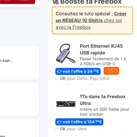
🚀 Booste ta Freebox
Consultez le tuto spécial :
Créer
un RÉSEAU 10 Gbit/s
chez soi
avec la Freebox
Port Ethernet RJ45
USB rapide
Passe facilement de 1 à
on expl…
2.5Gb/s en USB-C
-15%
👉 voir l'offre à 24
€
,22
✅
OK
pour Delta, Pop, Ultra
1To dans ta Freebox
Ultra
Insère un SSD fiable pour
tout stocker
e
👉 voir l'offre à 134
€
,99
✅
OK
pour Ultra
à ren…