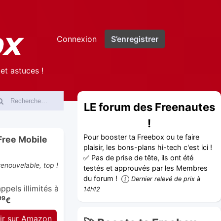
Connexion
S’enregistrer
et astuces !
LE forum des Freenautes
!
Pour booster ta Freebox ou te faire
Free Mobile
plaisir, les bons-plans hi-tech c'est ici !
✅ Pas de prise de tête, ils ont été
enouvelable, top !
testés et approuvés par les Membres
du forum !
Dernier relevé de prix à
pels illimités à
14h12
99
€
ir sur Amazon