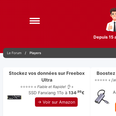
Depuis 15 
Le Forum
Players
Stockez vos données sur Freebox
Boostez 
Ultra
⭐⭐⭐⭐⭐ «
j'
⭐⭐⭐⭐⭐ «
Fiable et Rapide! 👌
»
,99
A
SSD Fanxiang 1To à
134
€
→ Voir sur Amazon