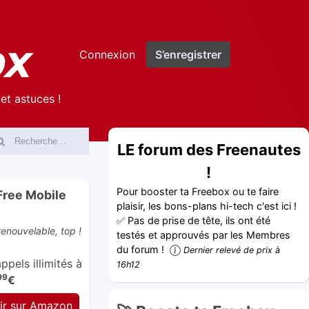
Connexion
S’enregistrer
et astuces !
LE forum des Freenautes
!
Pour booster ta Freebox ou te faire
Free Mobile
plaisir, les bons-plans hi-tech c'est ici !
✅ Pas de prise de tête, ils ont été
enouvelable, top !
testés et approuvés par les Membres
du forum !
Dernier relevé de prix à
pels illimités à
16h12
99
€
ir sur Amazon