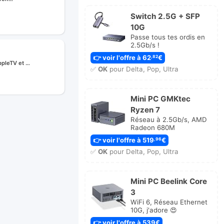
Switch 2.5G + SFP
10G
Passe tous tes ordis en
2.5Gb/s !
👉 voir l'offre à 62
€
,82
pleTV et …
✅
OK
pour Delta, Pop, Ultra
Mini PC GMKtec
Ryzen 7
Réseau à 2.5Gb/s, AMD
Radeon 680M
👉 voir l'offre à 519
€
,96
✅
OK
pour Delta, Pop, Ultra
Mini PC Beelink Core
3
WiFi 6, Réseau Ethernet
10G, j'adore 😍
👉 voir l'offre à 539€