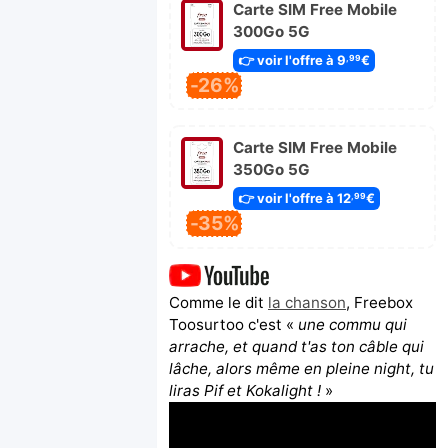
Carte SIM Free Mobile
300Go 5G
👉 voir l'offre à 9
€
,99
-26%
Carte SIM Free Mobile
350Go 5G
👉 voir l'offre à 12
€
,99
-35%
Comme le dit
la chanson
, Freebox
Toosurtoo c'est «
une commu qui
arrache, et quand t'as ton câble qui
lâche, alors même en pleine night, tu
liras Pif et Kokalight !
»