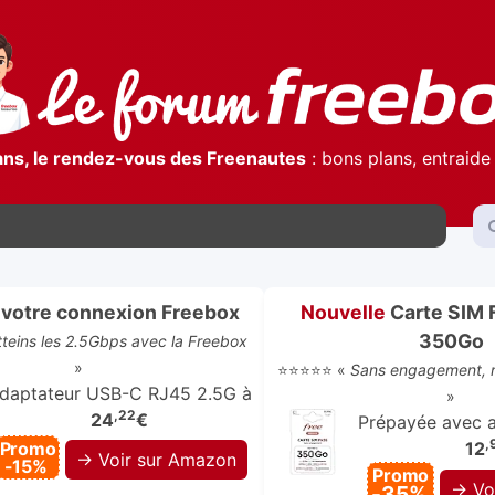
ans, le rendez-vous des Freenautes
: bons plans, entraide 
votre connexion Freebox
Nouvelle
Carte SIM 
350Go
atteins les 2.5Gbps avec la Freebox
»
⭐⭐⭐⭐⭐ «
Sans engagement, r
daptateur USB-C RJ45 2.5G à
»
,22
24
€
Prépayée avec ap
,
Promo
12
→ Voir sur Amazon
-15%
Promo
→ Vo
-35%