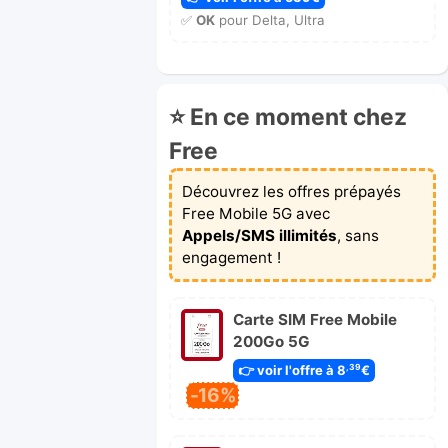
✅
OK
pour Delta, Ultra
⭐ En ce moment chez
Free
Découvrez les offres prépayés
Free Mobile 5G avec
Appels/SMS illimités
, sans
engagement !
Carte SIM Free Mobile
200Go 5G
👉 voir l'offre à 8
€
,39
-16%