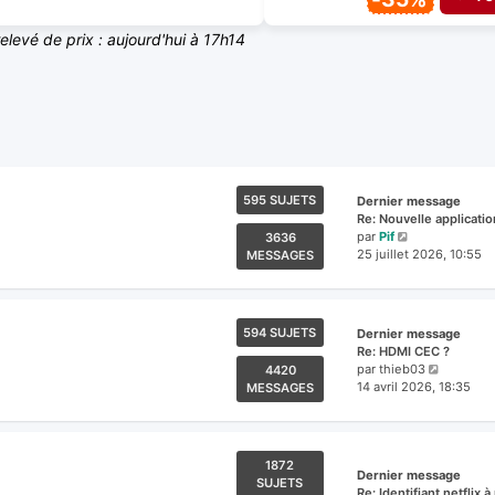
relevé de prix : aujourd'hui à 17h14
595 SUJETS
Dernier message
Re: Nouvelle applicati
Voir
par
Pif
3636
le
25 juillet 2026, 10:55
MESSAGES
dernier
message
594 SUJETS
Dernier message
Re: HDMI CEC ?
Voir
par
thieb03
4420
le
14 avril 2026, 18:35
MESSAGES
dernier
messag
1872
Dernier message
SUJETS
Re: Identifiant netflix 