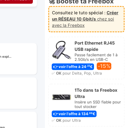
🚀 Booste ta Freebox
Consultez le tuto spécial :
Créer
un RÉSEAU 10 Gbit/s
chez soi
avec la Freebox
Port Ethernet RJ45
USB rapide
Passe facilement de 1 à
on expl…
2.5Gb/s en USB-C
-15%
👉 voir l'offre à 24
€
,22
✅
OK
pour Delta, Pop, Ultra
1To dans ta Freebox
Ultra
Insère un SSD fiable pour
tout stocker
e
👉 voir l'offre à 134
€
,99
✅
OK
pour Ultra
à ren…