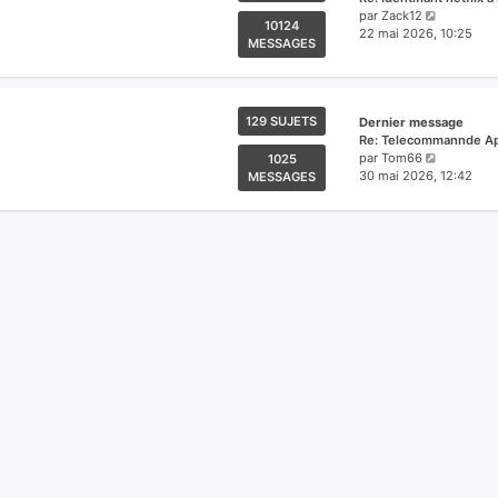
Voir
par
Zack12
10124
le
22 mai 2026, 10:25
MESSAGES
dernier
message
129 SUJETS
Dernier message
Re: Telecommannde Ap
Voir
par
Tom66
1025
le
30 mai 2026, 12:42
MESSAGES
dernier
message