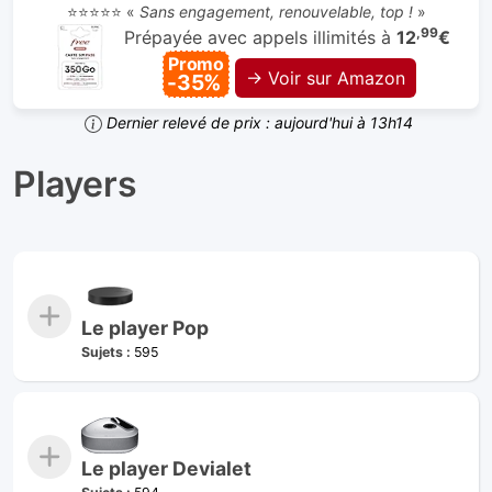
⭐⭐⭐⭐⭐ «
Sans engagement, renouvelable, top !
»
,99
Prépayée avec appels illimités à
12
€
Promo
→ Voir sur Amazon
-35%
Dernier relevé de prix : aujourd'hui à 13h14
Players
Le player Pop
Sujets :
595
Le player Devialet