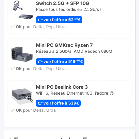
Switch 2.5G + SFP 10G
Passe tous tes ordis en 2.5Gb/s !
👉 voir l'offre à 62
€
,82
✅
OK
pour Delta, Pop, Ultra
Mini PC GMKtec Ryzen 7
Réseau à 2.5Gb/s, AMD Radeon 680M
👉 voir l'offre à 519
€
,96
✅
OK
pour Delta, Pop, Ultra
Mini PC Beelink Core 3
WiFi 6, Réseau Ethernet 10G, j'adore 😍
👉 voir l'offre à 539€
✅
OK
pour Delta, Ultra