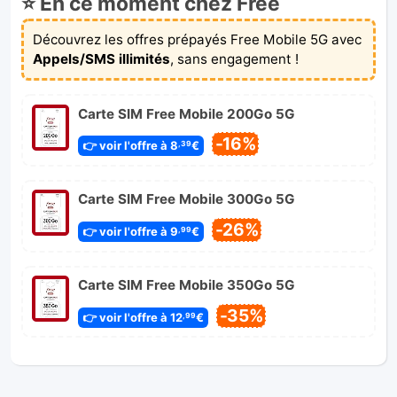
⭐ En ce moment chez Free
Découvrez les offres prépayés Free Mobile 5G avec
Appels/SMS illimités
, sans engagement !
Carte SIM Free Mobile 200Go 5G
-16%
👉 voir l'offre à 8
€
,39
Carte SIM Free Mobile 300Go 5G
-26%
👉 voir l'offre à 9
€
,99
Carte SIM Free Mobile 350Go 5G
-35%
👉 voir l'offre à 12
€
,99