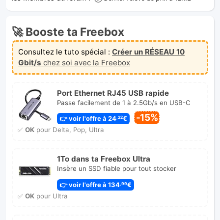
🚀 Booste ta Freebox
Consultez le tuto spécial :
Créer un RÉSEAU 10
Gbit/s
chez soi avec la Freebox
Port Ethernet RJ45 USB rapide
Passe facilement de 1 à 2.5Gb/s en USB-C
-15%
👉 voir l'offre à 24
€
,22
✅
OK
pour Delta, Pop, Ultra
1To dans ta Freebox Ultra
Insère un SSD fiable pour tout stocker
👉 voir l'offre à 134
€
,99
✅
OK
pour Ultra