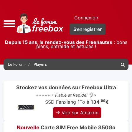
Connexion
Accès
S’enregistrer
rapide
Depuis 15 ans, le rendez-vous des Freenautes
: bons
plans, entraide et astuces !
Le Forum
Players
Reche
Stockez vos données sur Freebox Ultra
⭐⭐⭐⭐⭐ «
Fiable et Rapide! 👌
»
,99
SSD Fanxiang 1To à
134
€
→ Voir sur Amazon
Nouvelle
Carte SIM Free Mobile 350Go