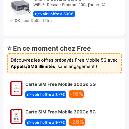
WiFi 6, Réseau Ethernet 10G, j'adore 😍
👉 voir l'offre à 539€
✅
OK
pour Delta, Ultra
⭐ En ce moment chez Free
Découvrez les offres prépayés Free Mobile 5G avec
Appels/SMS illimités
, sans engagement !
Carte SIM Free Mobile 200Go 5G
-16%
👉 voir l'offre à 8
€
,39
Carte SIM Free Mobile 300Go 5G
-26%
👉 voir l'offre à 9
€
,99