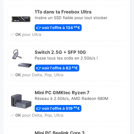
1To dans ta Freebox Ultra
Insère un SSD fiable pour tout stocker
👉 voir l'offre à 134
€
,99
✅
OK
pour Ultra
Switch 2.5G + SFP 10G
Passe tous tes ordis en 2.5Gb/s !
👉 voir l'offre à 62
€
,82
✅
OK
pour Delta, Pop, Ultra
Mini PC GMKtec Ryzen 7
Réseau à 2.5Gb/s, AMD Radeon 680M
👉 voir l'offre à 519
€
,96
✅
OK
pour Delta, Pop, Ultra
Mini PC Beelink Core 3