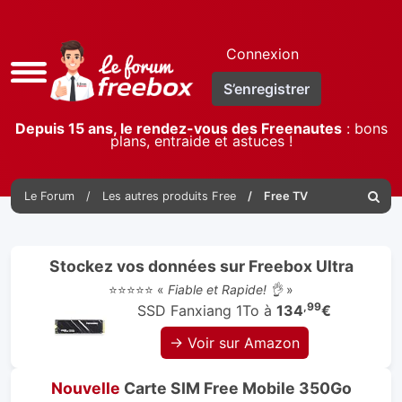
Connexion
Accès
S’enregistrer
rapide
Depuis 15 ans, le rendez-vous des Freenautes
: bons
plans, entraide et astuces !
Le Forum
Les autres produits Free
Free TV
Reche
Stockez vos données sur Freebox Ultra
⭐⭐⭐⭐⭐ «
Fiable et Rapide! 👌
»
,99
SSD Fanxiang 1To à
134
€
→ Voir sur Amazon
Nouvelle
Carte SIM Free Mobile 350Go