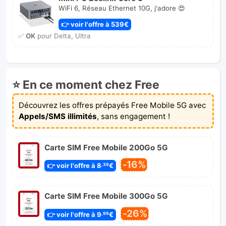
WiFi 6, Réseau Ethernet 10G, j'adore 😍
👉 voir l'offre à 539€
✅
OK
pour Delta, Ultra
⭐ En ce moment chez Free
Découvrez les offres prépayés Free Mobile 5G avec
Appels/SMS illimités
, sans engagement !
Carte SIM Free Mobile 200Go 5G
-16%
👉 voir l'offre à 8
€
,39
Carte SIM Free Mobile 300Go 5G
-26%
👉 voir l'offre à 9
€
,99