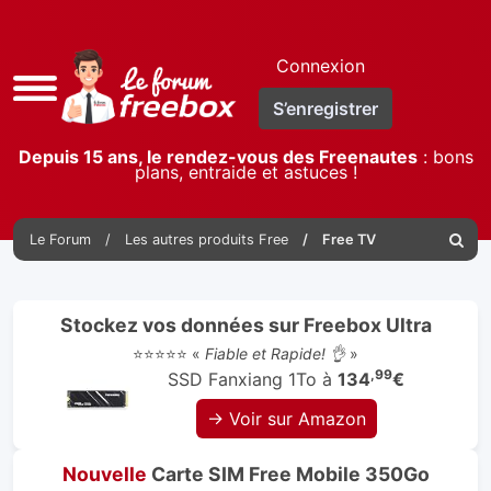
Connexion
Accès
S’enregistrer
rapide
Depuis 15 ans, le rendez-vous des Freenautes
: bons
plans, entraide et astuces !
Le Forum
Les autres produits Free
Free TV
Reche
Stockez vos données sur Freebox Ultra
⭐⭐⭐⭐⭐ «
Fiable et Rapide! 👌
»
,99
SSD Fanxiang 1To à
134
€
→ Voir sur Amazon
Nouvelle
Carte SIM Free Mobile 350Go