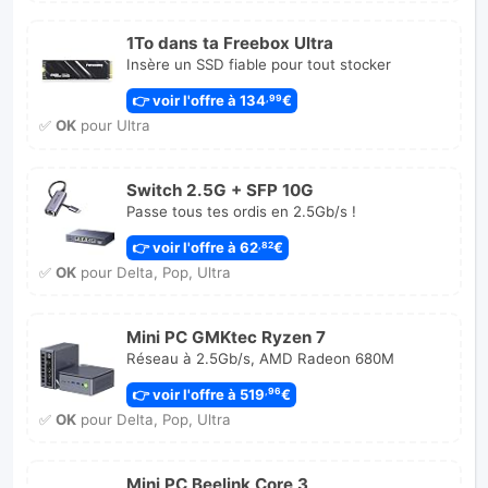
1To dans ta Freebox Ultra
Insère un SSD fiable pour tout stocker
👉 voir l'offre à 134
€
,99
✅
OK
pour Ultra
Switch 2.5G + SFP 10G
Passe tous tes ordis en 2.5Gb/s !
👉 voir l'offre à 62
€
,82
✅
OK
pour Delta, Pop, Ultra
Mini PC GMKtec Ryzen 7
Réseau à 2.5Gb/s, AMD Radeon 680M
👉 voir l'offre à 519
€
,96
✅
OK
pour Delta, Pop, Ultra
Mini PC Beelink Core 3