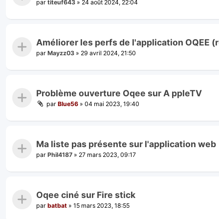
par
titeuf643
»
24 août 2024, 22:04
Améliorer les perfs de l'application OQEE (
par
Mayzz03
»
29 avril 2024, 21:50
Problème ouverture Oqee sur A ppleTV
par
Blue56
»
04 mai 2023, 19:40
Ma liste pas présente sur l'application web
par
Phil4187
»
27 mars 2023, 09:17
Oqee ciné sur Fire stick
par
batbat
»
15 mars 2023, 18:55