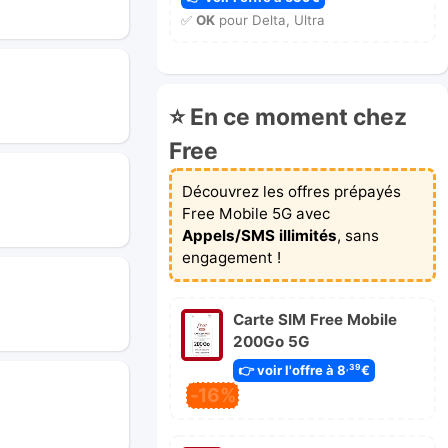
✅
OK
pour Delta, Ultra
⭐ En ce moment chez
Free
Découvrez les offres prépayés
Free Mobile 5G avec
Appels/SMS illimités
, sans
engagement !
Carte SIM Free Mobile
200Go 5G
👉 voir l'offre à 8
€
,39
-16%