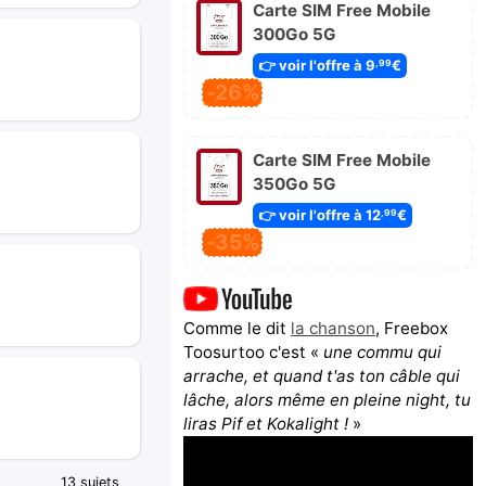
Carte SIM Free Mobile
300Go 5G
👉 voir l'offre à 9
€
,99
-26%
Carte SIM Free Mobile
350Go 5G
👉 voir l'offre à 12
€
,99
-35%
Comme le dit
la chanson
, Freebox
Toosurtoo c'est «
une commu qui
arrache, et quand t'as ton câble qui
lâche, alors même en pleine night, tu
liras Pif et Kokalight !
»
13 sujets