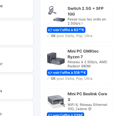
19
Switch 2.5G + SFP
10G
Passe tous tes ordis en
2.5Gb/s !
👉 voir l'offre à 62
€
,82
✅
OK
pour Delta, Pop, Ultra
Mini PC GMKtec
Ryzen 7
Réseau à 2.5Gb/s, AMD
17
Radeon 680M
👉 voir l'offre à 519
€
,96
✅
OK
pour Delta, Pop, Ultra
29
Mini PC Beelink Core
3
WiFi 6, Réseau Ethernet
10G, j'adore 😍
👉 voir l'offre à 539€