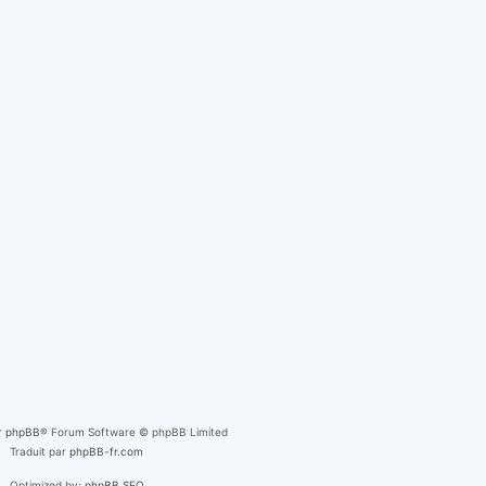
r
phpBB
® Forum Software © phpBB Limited
Traduit par
phpBB-fr.com
Optimized by:
phpBB SEO