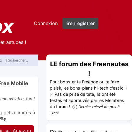
Connexion
S’enregistrer
et astuces !
LE forum des Freenautes
!
Pour booster ta Freebox ou te faire
Free Mobile
plaisir, les bons-plans hi-tech c'est ici !
✅ Pas de prise de tête, ils ont été
enouvelable, top !
testés et approuvés par les Membres
du forum !
Dernier relevé de prix à
pels illimités à
11h12
99
€
ir sur Amazon