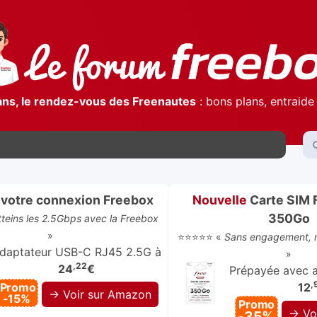
ans, le rendez-vous des Freenautes
: bons plans, entraide 
votre connexion Freebox
Nouvelle
Carte SIM 
350Go
atteins les 2.5Gbps avec la Freebox
»
⭐⭐⭐⭐⭐ «
Sans engagement, r
daptateur USB-C RJ45 2.5G à
»
,22
24
€
Prépayée avec ap
,
Promo
12
→ Voir sur Amazon
-15%
Promo
→ Vo
-35%