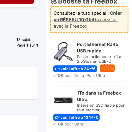
🚀 Booste ta Freebox
Consultez le tuto spécial :
Créer
un RÉSEAU 10 Gbit/s
chez soi
avec la Freebox
13 sujets
Port Ethernet RJ45
Page
1
sur
1
USB rapide
Passe facilement de 1 à
2.5Gb/s en USB-C
-15%
👉 voir l'offre à 24
€
,22
✅
OK
pour Delta, Pop, Ultra
1To dans ta Freebox
Ultra
Insère un SSD fiable pour
tout stocker
👉 voir l'offre à 134
€
,99
✅
OK
pour Ultra