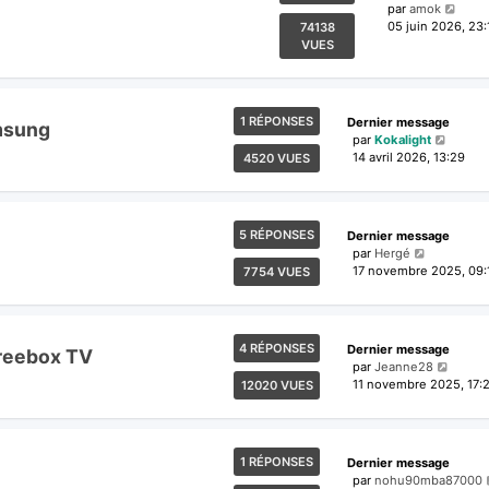
par
amok
05 juin 2026, 23:
74138
VUES
1 RÉPONSES
Dernier message
msung
par
Kokalight
14 avril 2026, 13:29
4520 VUES
5 RÉPONSES
Dernier message
par
Hergé
17 novembre 2025, 09:
7754 VUES
4 RÉPONSES
Dernier message
Freebox TV
par
Jeanne28
11 novembre 2025, 17:
12020 VUES
1 RÉPONSES
Dernier message
par
nohu90mba87000