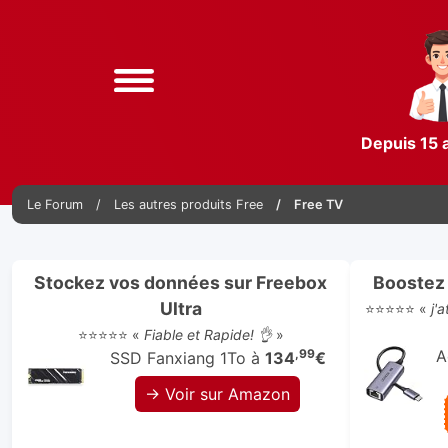
Depuis 15 
Le Forum
Les autres produits Free
Free TV
Stockez vos données sur Freebox
Boostez 
Ultra
⭐⭐⭐⭐⭐ «
j'
⭐⭐⭐⭐⭐ «
Fiable et Rapide! 👌
»
,99
A
SSD Fanxiang 1To à
134
€
→ Voir sur Amazon