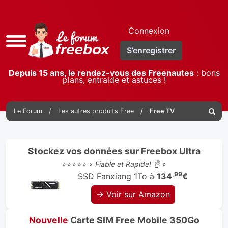
Connexion
Accès
S’enregistrer
rapide
Depuis 15 ans, le rendez-vous des Freenautes
: bons
plans, entraide et astuces !
Le Forum
Les autres produits Free
Free TV
Reche
Stockez vos données sur Freebox Ultra
⭐⭐⭐⭐⭐ «
Fiable et Rapide! 👌
»
,99
SSD Fanxiang 1To à
134
€
→ Voir sur Amazon
Nouvelle
Carte SIM Free Mobile 350Go