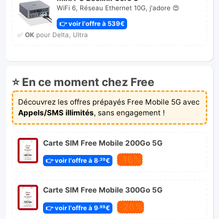
WiFi 6, Réseau Ethernet 10G, j'adore 😍
👉 voir l'offre à 539€
✅
OK
pour Delta, Ultra
⭐ En ce moment chez Free
Découvrez les offres prépayés Free Mobile 5G avec
Appels/SMS illimités
, sans engagement !
Carte SIM Free Mobile 200Go 5G
-16%
👉 voir l'offre à 8
€
,39
Carte SIM Free Mobile 300Go 5G
-26%
👉 voir l'offre à 9
€
,99