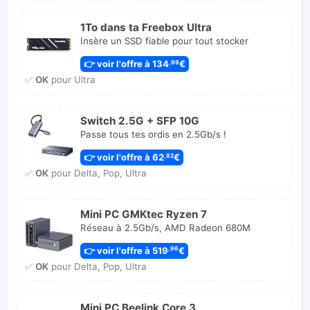
1To dans ta Freebox Ultra
Insère un SSD fiable pour tout stocker
👉 voir l'offre à 134
€
,99
✅
OK
pour Ultra
Switch 2.5G + SFP 10G
Passe tous tes ordis en 2.5Gb/s !
👉 voir l'offre à 62
€
,82
✅
OK
pour Delta, Pop, Ultra
Mini PC GMKtec Ryzen 7
Réseau à 2.5Gb/s, AMD Radeon 680M
👉 voir l'offre à 519
€
,96
✅
OK
pour Delta, Pop, Ultra
Mini PC Beelink Core 3