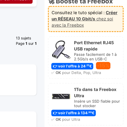
🚀 Booste ta Freebox
Consultez le tuto spécial :
Créer
un RÉSEAU 10 Gbit/s
chez soi
avec la Freebox
13 sujets
Port Ethernet RJ45
Page
1
sur
1
USB rapide
Passe facilement de 1 à
2.5Gb/s en USB-C
-15%
👉 voir l'offre à 24
€
,22
✅
OK
pour Delta, Pop, Ultra
1To dans ta Freebox
Ultra
Insère un SSD fiable pour
tout stocker
👉 voir l'offre à 134
€
,99
✅
OK
pour Ultra