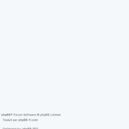
r
phpBB
® Forum Software © phpBB Limited
Traduit par
phpBB-fr.com
Optimized by:
phpBB SEO