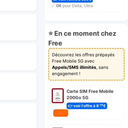
✅
OK
pour Delta, Ultra
⭐ En ce moment chez
Free
Découvrez les offres prépayés
Free Mobile 5G avec
Appels/SMS illimités
, sans
engagement !
Carte SIM Free Mobile
200Go 5G
👉 voir l'offre à 8
€
,39
-16%