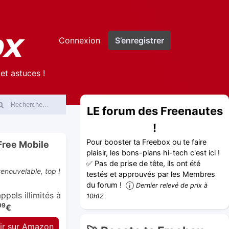
Connexion
S’enregistrer
et astuces !
LE forum des Freenautes
!
Pour booster ta Freebox ou te faire
Free Mobile
plaisir, les bons-plans hi-tech c'est ici !
✅ Pas de prise de tête, ils ont été
enouvelable, top !
testés et approuvés par les Membres
du forum !
Dernier relevé de prix à
pels illimités à
10h12
99
€
ir sur Amazon