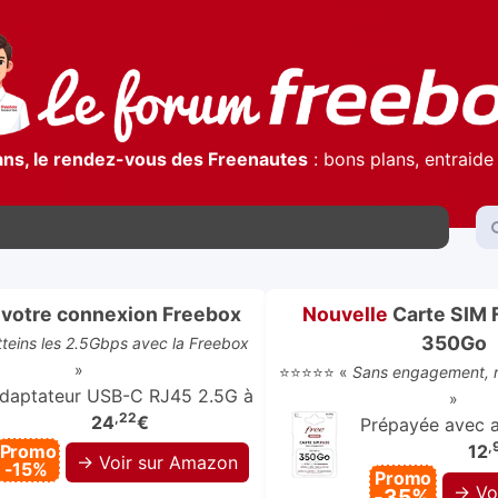
ans, le rendez-vous des Freenautes
: bons plans, entraide 
votre connexion Freebox
Nouvelle
Carte SIM 
350Go
atteins les 2.5Gbps avec la Freebox
»
⭐⭐⭐⭐⭐ «
Sans engagement, r
daptateur USB-C RJ45 2.5G à
»
,22
24
€
Prépayée avec ap
,
Promo
12
→ Voir sur Amazon
-15%
Promo
→ Vo
-35%