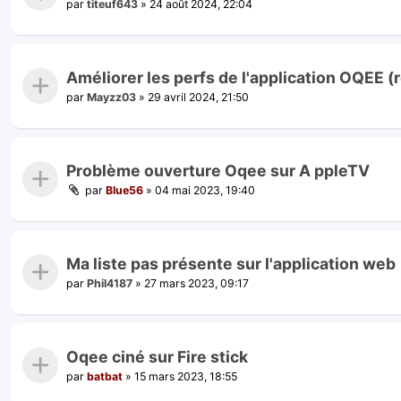
par
titeuf643
»
24 août 2024, 22:04
Améliorer les perfs de l'application OQEE (
par
Mayzz03
»
29 avril 2024, 21:50
Problème ouverture Oqee sur A ppleTV
par
Blue56
»
04 mai 2023, 19:40
Ma liste pas présente sur l'application web
par
Phil4187
»
27 mars 2023, 09:17
Oqee ciné sur Fire stick
par
batbat
»
15 mars 2023, 18:55