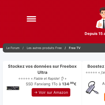
Depuis 15 
Le Forum
Les autres produits Free
Free TV
Stockez vos données sur Freebox
Boostez 
Ultra
⭐⭐⭐⭐⭐ «
j'
⭐⭐⭐⭐⭐ «
Fiable et Rapide! 👌
»
,99
A
SSD Fanxiang 1To à
134
€
→ Voir sur Amazon