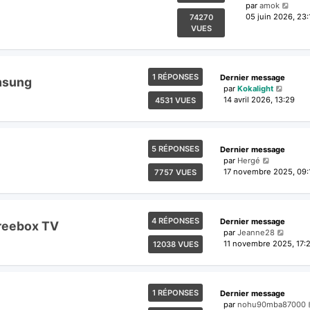
par
amok
05 juin 2026, 23:
74270
VUES
1 RÉPONSES
Dernier message
msung
par
Kokalight
14 avril 2026, 13:29
4531 VUES
5 RÉPONSES
Dernier message
par
Hergé
17 novembre 2025, 09:
7757 VUES
4 RÉPONSES
Dernier message
Freebox TV
par
Jeanne28
11 novembre 2025, 17:
12038 VUES
1 RÉPONSES
Dernier message
par
nohu90mba87000