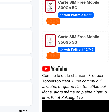
Carte SIM Free Mobile
300Go 5G
👉 voir l'offre à 9
€
,99
-26%
Carte SIM Free Mobile
350Go 5G
👉 voir l'offre à 12
€
,99
-35%
Comme le dit
la chanson
, Freebox
Toosurtoo c'est «
une commu qui
arrache, et quand t'as ton câble qui
lâche, alors même en pleine night, tu
liras Pif et Kokalight !
»
13 sujets