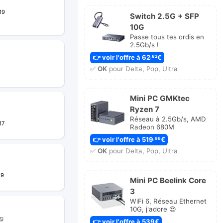
19
Switch 2.5G + SFP
10G
Passe tous tes ordis en
2.5Gb/s !
👉 voir l'offre à 62
€
,82
✅
OK
pour Delta, Pop, Ultra
Mini PC GMKtec
Ryzen 7
Réseau à 2.5Gb/s, AMD
17
Radeon 680M
👉 voir l'offre à 519
€
,96
✅
OK
pour Delta, Pop, Ultra
29
Mini PC Beelink Core
3
WiFi 6, Réseau Ethernet
10G, j'adore 😍
👉 voir l'offre à 539€