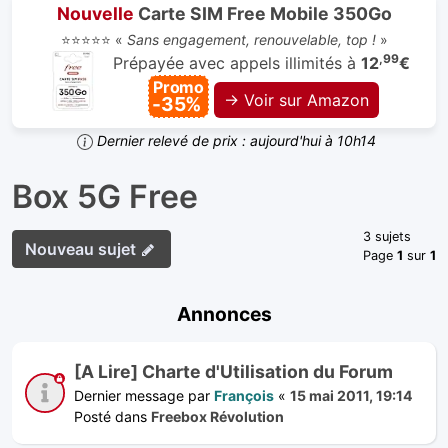
Nouvelle
Carte SIM Free Mobile 350Go
⭐⭐⭐⭐⭐ «
Sans engagement, renouvelable, top !
»
,99
Prépayée avec appels illimités à
12
€
Promo
→ Voir sur Amazon
-35%
Dernier relevé de prix : aujourd'hui à 10h14
Box 5G Free
3 sujets
Nouveau sujet
Page
1
sur
1
Annonces
[A Lire] Charte d'Utilisation du Forum
Dernier message par
François
«
15 mai 2011, 19:14
Posté dans
Freebox Révolution