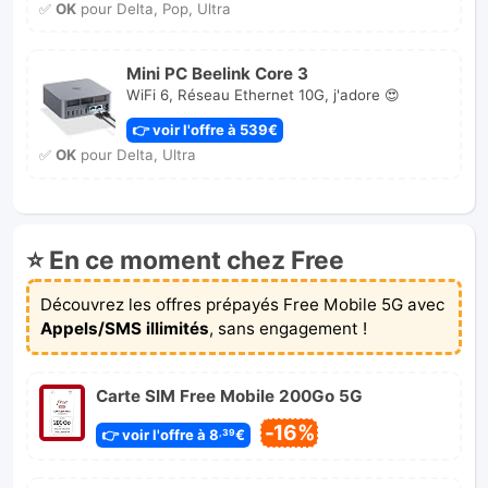
✅
OK
pour Delta, Pop, Ultra
Mini PC Beelink Core 3
WiFi 6, Réseau Ethernet 10G, j'adore 😍
👉 voir l'offre à 539€
✅
OK
pour Delta, Ultra
⭐ En ce moment chez Free
Découvrez les offres prépayés Free Mobile 5G avec
Appels/SMS illimités
, sans engagement !
Carte SIM Free Mobile 200Go 5G
-16%
👉 voir l'offre à 8
€
,39