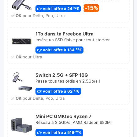
-15%
👉 voir l'offre à 24
€
,22
✅
OK
pour Delta, Pop, Ultra
1To dans ta Freebox Ultra
Insère un SSD fiable pour tout stocker
👉 voir l'offre à 134
€
,99
✅
OK
pour Ultra
Switch 2.5G + SFP 10G
Passe tous tes ordis en 2.5Gb/s !
👉 voir l'offre à 62
€
,82
✅
OK
pour Delta, Pop, Ultra
Mini PC GMKtec Ryzen 7
Réseau à 2.5Gb/s, AMD Radeon 680M
👉 voir l'offre à 519
€
,96