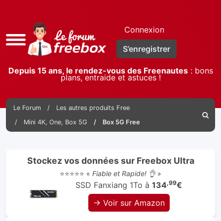
Connexion
Accès
S’enregistrer
rapide
Depuis 15 ans, le rendez-vous des Freenautes
: bons
plans, entraide et astuces !
Le Forum
Les autres produits Free
Reche
Mini 4K, One, Box 5G
Box 5G Free
Stockez vos données sur Freebox Ultra
⭐⭐⭐⭐⭐ «
Fiable et Rapide! 👌
»
,99
SSD Fanxiang 1To à
134
€
→ Voir sur Amazon