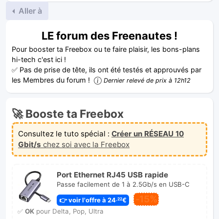
Aller à
LE forum des Freenautes !
Pour booster ta Freebox ou te faire plaisir, les bons-plans
hi-tech c'est ici !
✅ Pas de prise de tête, ils ont été testés et approuvés par
les Membres du forum !
Dernier relevé de prix à 12h12
🚀 Booste ta Freebox
Consultez le tuto spécial :
Créer un RÉSEAU 10
Gbit/s
chez soi avec la Freebox
Port Ethernet RJ45 USB rapide
Passe facilement de 1 à 2.5Gb/s en USB-C
-15%
👉 voir l'offre à 24
€
,22
✅
OK
pour Delta, Pop, Ultra