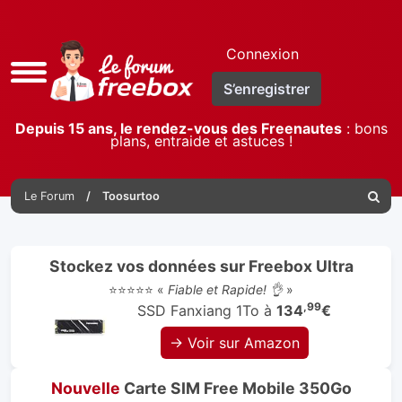
Connexion
Accès
S’enregistrer
rapide
Depuis 15 ans, le rendez-vous des Freenautes
: bons
plans, entraide et astuces !
Le Forum
Toosurtoo
Reche
Stockez vos données sur Freebox Ultra
⭐⭐⭐⭐⭐ «
Fiable et Rapide! 👌
»
,99
SSD Fanxiang 1To à
134
€
→ Voir sur Amazon
Nouvelle
Carte SIM Free Mobile 350Go