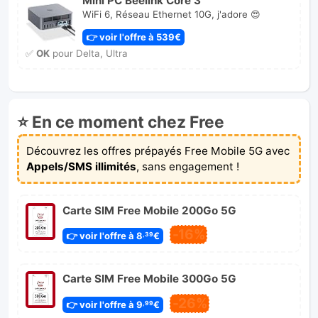
WiFi 6, Réseau Ethernet 10G, j'adore 😍
👉 voir l'offre à 539€
✅
OK
pour Delta, Ultra
⭐ En ce moment chez Free
Découvrez les offres prépayés Free Mobile 5G avec
Appels/SMS illimités
, sans engagement !
Carte SIM Free Mobile 200Go 5G
-16%
👉 voir l'offre à 8
€
,39
Carte SIM Free Mobile 300Go 5G
-26%
👉 voir l'offre à 9
€
,99