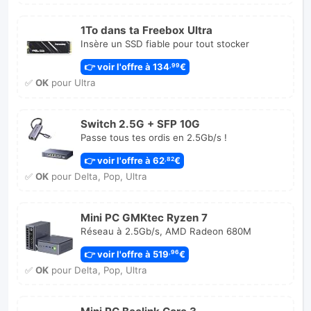
1To dans ta Freebox Ultra
Insère un SSD fiable pour tout stocker
👉 voir l'offre à 134
€
,99
✅
OK
pour Ultra
Switch 2.5G + SFP 10G
Passe tous tes ordis en 2.5Gb/s !
👉 voir l'offre à 62
€
,82
✅
OK
pour Delta, Pop, Ultra
Mini PC GMKtec Ryzen 7
Réseau à 2.5Gb/s, AMD Radeon 680M
👉 voir l'offre à 519
€
,96
✅
OK
pour Delta, Pop, Ultra
Mini PC Beelink Core 3