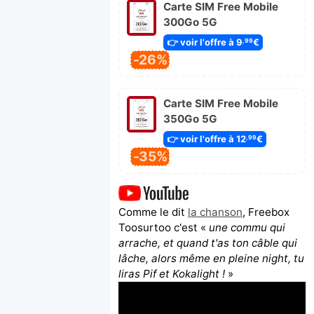
Carte SIM Free Mobile
300Go 5G
👉 voir l'offre à 9
€
,99
-26%
Carte SIM Free Mobile
350Go 5G
👉 voir l'offre à 12
€
,99
-35%
Comme le dit
la chanson
, Freebox
Toosurtoo c'est «
une commu qui
arrache, et quand t'as ton câble qui
lâche, alors même en pleine night, tu
liras Pif et Kokalight !
»