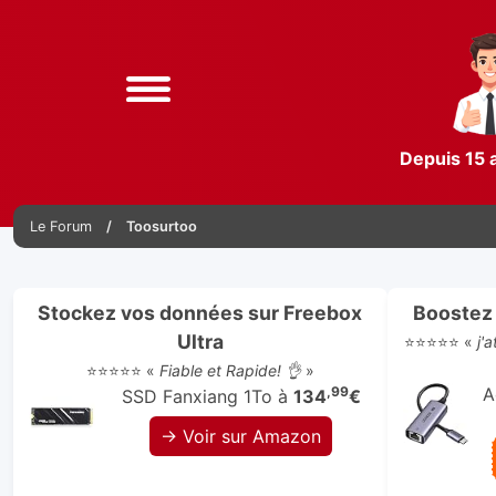
Depuis 15 
Le Forum
Toosurtoo
Stockez vos données sur Freebox
Boostez 
Ultra
⭐⭐⭐⭐⭐ «
j'
⭐⭐⭐⭐⭐ «
Fiable et Rapide! 👌
»
,99
A
SSD Fanxiang 1To à
134
€
→ Voir sur Amazon