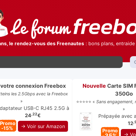
ans, le rendez-vous des Freenautes
: bons plans, entraide 
votre connexion Freebox
Nouvelle
Carte SIM 
350Go
atteins les 2.5Gbps avec la Freebox
»
⭐⭐⭐⭐⭐ «
Sans engagement, r
daptateur USB-C RJ45 2.5G à
»
,22
24
€
Prépayée avec ap
,
Promo
12
→ Voir sur Amazon
-15%
Promo
→ Vo
-35%