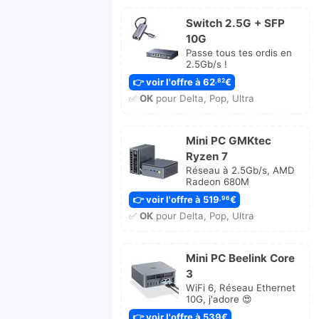
Switch 2.5G + SFP
10G
Passe tous tes ordis en
2.5Gb/s !
👉 voir l'offre à 62
€
,82
✅
OK
pour Delta, Pop, Ultra
Mini PC GMKtec
Ryzen 7
Réseau à 2.5Gb/s, AMD
Radeon 680M
👉 voir l'offre à 519
€
,96
✅
OK
pour Delta, Pop, Ultra
Mini PC Beelink Core
3
WiFi 6, Réseau Ethernet
10G, j'adore 😍
👉 voir l'offre à 539€