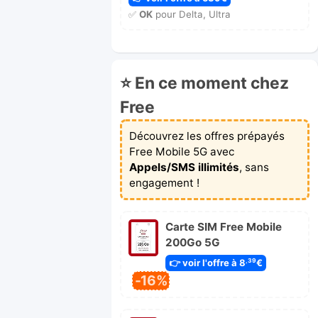
✅
OK
pour Delta, Ultra
⭐ En ce moment chez
Free
Découvrez les offres prépayés
Free Mobile 5G avec
Appels/SMS illimités
, sans
engagement !
Carte SIM Free Mobile
200Go 5G
👉 voir l'offre à 8
€
,39
-16%