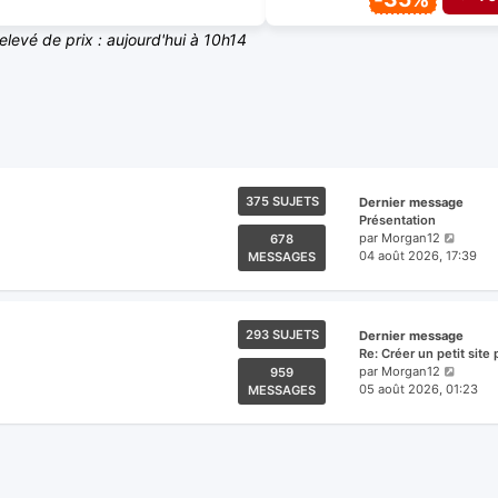
relevé de prix : aujourd'hui à 10h14
375 SUJETS
Dernier message
Présentation
Voir
par
Morgan12
678
le
04 août 2026, 17:39
MESSAGES
dernie
messa
293 SUJETS
Dernier message
Re: Créer un petit site
Voir
par
Morgan12
959
le
05 août 2026, 01:23
MESSAGES
dernie
messa