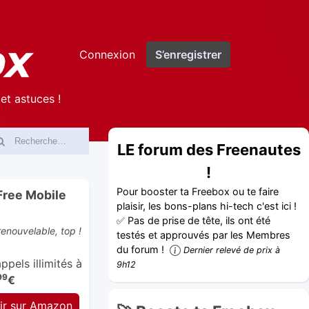
Connexion
S’enregistrer
et astuces !
LE forum des Freenautes
!
Pour booster ta Freebox ou te faire
Free Mobile
plaisir, les bons-plans hi-tech c'est ici !
✅ Pas de prise de tête, ils ont été
enouvelable, top !
testés et approuvés par les Membres
du forum !
Dernier relevé de prix à
pels illimités à
9h12
99
€
ir sur Amazon