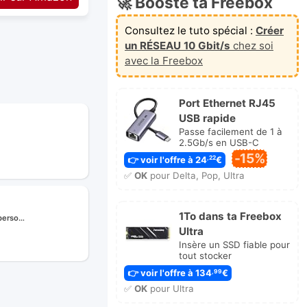
🚀 Booste ta Freebox
Consultez le tuto spécial :
Créer
un RÉSEAU 10 Gbit/s
chez soi
avec la Freebox
Port Ethernet RJ45
USB rapide
Passe facilement de 1 à
2.5Gb/s en USB-C
-15%
👉 voir l'offre à 24
€
,22
r
✅
OK
pour Delta, Pop, Ultra
ge
1To dans ta Freebox
 perso…
Ultra
Insère un SSD fiable pour
r
tout stocker
ge
👉 voir l'offre à 134
€
,99
✅
OK
pour Ultra