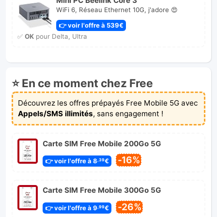
WiFi 6, Réseau Ethernet 10G, j'adore 😍
👉 voir l'offre à 539€
✅
OK
pour Delta, Ultra
⭐ En ce moment chez Free
Découvrez les offres prépayés Free Mobile 5G avec
Appels/SMS illimités
, sans engagement !
Carte SIM Free Mobile 200Go 5G
-16%
👉 voir l'offre à 8
€
,39
Carte SIM Free Mobile 300Go 5G
-26%
👉 voir l'offre à 9
€
,99