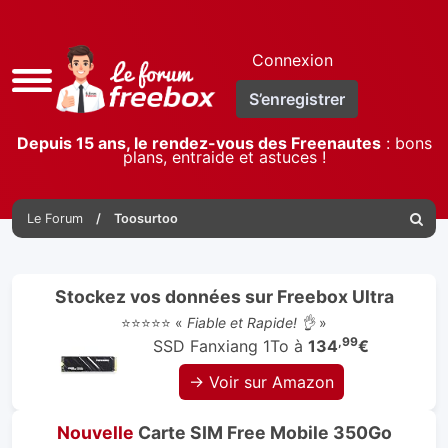
Connexion
Accès
S’enregistrer
rapide
Depuis 15 ans, le rendez-vous des Freenautes
: bons
plans, entraide et astuces !
Le Forum
Toosurtoo
Reche
Stockez vos données sur Freebox Ultra
⭐⭐⭐⭐⭐ «
Fiable et Rapide! 👌
»
,99
SSD Fanxiang 1To à
134
€
→ Voir sur Amazon
Nouvelle
Carte SIM Free Mobile 350Go