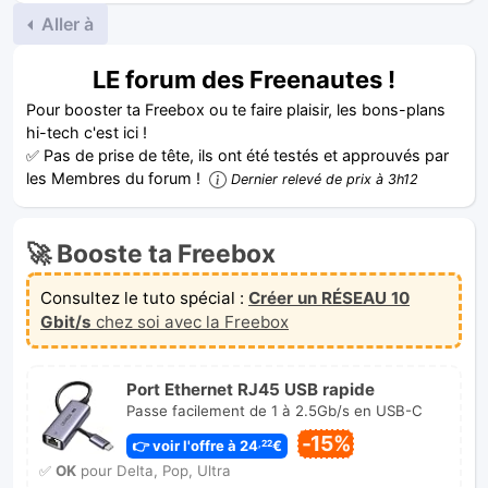
Aller à
LE forum des Freenautes !
Pour booster ta Freebox ou te faire plaisir, les bons-plans
hi-tech c'est ici !
✅ Pas de prise de tête, ils ont été testés et approuvés par
les Membres du forum !
Dernier relevé de prix à 3h12
🚀 Booste ta Freebox
Consultez le tuto spécial :
Créer un RÉSEAU 10
Gbit/s
chez soi avec la Freebox
Port Ethernet RJ45 USB rapide
Passe facilement de 1 à 2.5Gb/s en USB-C
-15%
👉 voir l'offre à 24
€
,22
✅
OK
pour Delta, Pop, Ultra