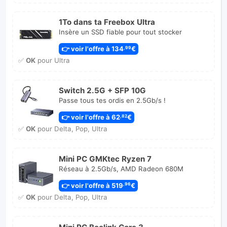
1To dans ta Freebox Ultra
Insère un SSD fiable pour tout stocker
👉 voir l'offre à 134
€
,99
✅
OK
pour Ultra
Switch 2.5G + SFP 10G
Passe tous tes ordis en 2.5Gb/s !
👉 voir l'offre à 62
€
,82
✅
OK
pour Delta, Pop, Ultra
Mini PC GMKtec Ryzen 7
Réseau à 2.5Gb/s, AMD Radeon 680M
👉 voir l'offre à 519
€
,96
✅
OK
pour Delta, Pop, Ultra
Mini PC Beelink Core 3