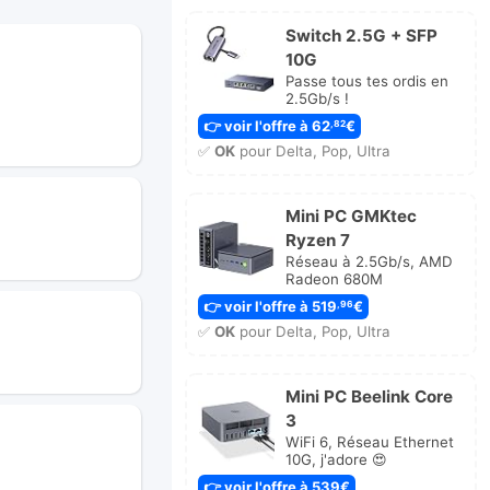
Switch 2.5G + SFP
10G
Passe tous tes ordis en
2.5Gb/s !
👉 voir l'offre à 62
€
,82
✅
OK
pour Delta, Pop, Ultra
Mini PC GMKtec
Ryzen 7
Réseau à 2.5Gb/s, AMD
Radeon 680M
👉 voir l'offre à 519
€
,96
✅
OK
pour Delta, Pop, Ultra
Mini PC Beelink Core
3
WiFi 6, Réseau Ethernet
10G, j'adore 😍
👉 voir l'offre à 539€