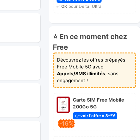
✅
OK
pour Delta, Ultra
⭐ En ce moment chez
Free
Découvrez les offres prépayés
Free Mobile 5G avec
Appels/SMS illimités
, sans
engagement !
Carte SIM Free Mobile
200Go 5G
👉 voir l'offre à 8
€
,39
-16%