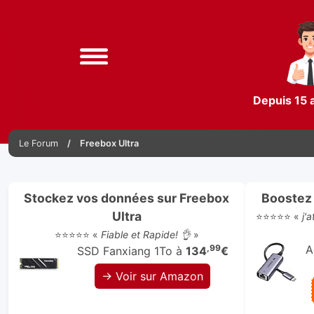
Depuis 15 
Le Forum
Freebox Ultra
Stockez vos données sur Freebox
Boostez 
Ultra
⭐⭐⭐⭐⭐ «
j'
⭐⭐⭐⭐⭐ «
Fiable et Rapide! 👌
»
,99
A
SSD Fanxiang 1To à
134
€
→ Voir sur Amazon