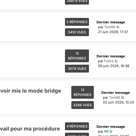
28879 VUES
2 RÉPONSES
Dernier message
par
Tom66
21 juin 2026, 17:37
5410 VUES
12
Dernier message
RÉPONSES
par
Fultra
09 juin 2026, 16:38
3078 VUES
voir mis le mode bridge
12
Dernier message
RÉPONSES
par
Tom66
02 juin 2026, 15:20
3288 VUES
4 RÉPONSES
Dernier message
ravail pour ma procédure
par
Pif