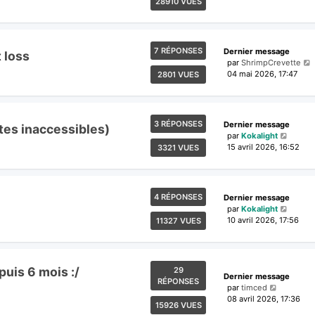
28910 VUES
7 RÉPONSES
Dernier message
 loss
par
ShrimpCrevette
04 mai 2026, 17:47
2801 VUES
3 RÉPONSES
Dernier message
tes inaccessibles)
par
Kokalight
15 avril 2026, 16:52
3321 VUES
4 RÉPONSES
Dernier message
par
Kokalight
10 avril 2026, 17:56
11327 VUES
uis 6 mois :/
29
Dernier message
RÉPONSES
par
timced
08 avril 2026, 17:36
15926 VUES