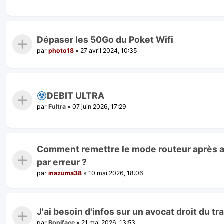
Dépaser les 50Go du Poket Wifi
par
photo18
»
27 avril 2024, 10:35
DEBIT ULTRA
par
Fultra
»
07 juin 2026, 17:29
Comment remettre le mode routeur après a
par erreur ?
par
inazuma38
»
10 mai 2026, 18:06
J'ai besoin d'infos sur un avocat droit du t
par
Boniface
»
21 mai 2026, 13:53