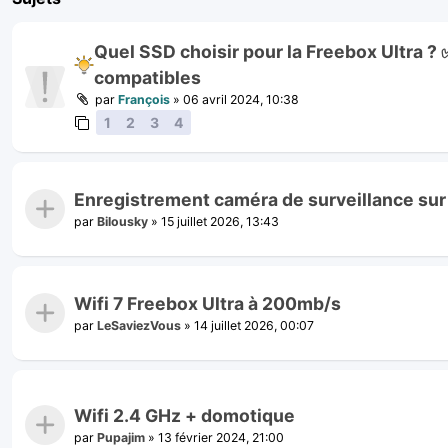
Quel SSD choisir pour la Freebox Ultra ?
compatibles
par
François
»
06 avril 2024, 10:38
1
2
3
4
Enregistrement caméra de surveillance sur
par
Bilousky
»
15 juillet 2026, 13:43
Wifi 7 Freebox Ultra à 200mb/s
par
LeSaviezVous
»
14 juillet 2026, 00:07
Wifi 2.4 GHz + domotique
par
Pupajim
»
13 février 2024, 21:00