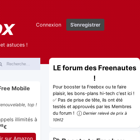
Connexion
S’enregistrer
et astuces !
LE forum des Freenautes
!
Pour booster ta Freebox ou te faire
Free Mobile
plaisir, les bons-plans hi-tech c'est ici !
✅ Pas de prise de tête, ils ont été
enouvelable, top !
testés et approuvés par les Membres
du forum !
Dernier relevé de prix à
pels illimités à
10h12
99
€
ir sur Amazon