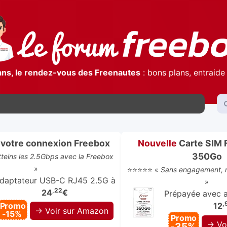
ans, le rendez-vous des Freenautes
: bons plans, entraide 
votre connexion Freebox
Nouvelle
Carte SIM 
350Go
atteins les 2.5Gbps avec la Freebox
»
⭐⭐⭐⭐⭐ «
Sans engagement, r
daptateur USB-C RJ45 2.5G à
»
,22
24
€
Prépayée avec ap
,
Promo
12
→ Voir sur Amazon
-15%
Promo
→ Vo
-35%