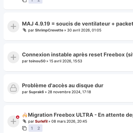
MAJ 4.9.19 = soucis de ventilateur + packet
par
ShrimpCrevette
»
30 avril 2026, 01:05
Connexion instable après reset Freebox (si
par
toinou50
»
15 avril 2026, 15:53
Problème d'accès au disque dur
par
Suprak6
»
28 novembre 2024, 17:18
Migration Freebox ULTRA - En attente dep
par
Surlefil
»
08 mars 2026, 20:45
1
2