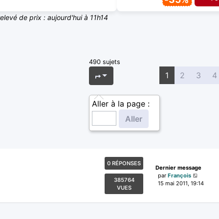
relevé de prix : aujourd'hui à 11h14
490 sujets
Page
1
sur
20
1
2
3
4
Aller à la page :
0 RÉPONSES
Dernier message
par
François
385764
15 mai 2011, 19:14
VUES