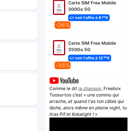
Carte SIM Free Mobile
300Go 5G
👉 voir l'offre à 9
€
,99
-26%
Carte SIM Free Mobile
350Go 5G
👉 voir l'offre à 12
€
,99
-35%
Comme le dit
la chanson
, Freebox
Toosurtoo c'est «
une commu qui
arrache, et quand t'as ton câble qui
lâche, alors même en pleine night, tu
liras Pif et Kokalight !
»