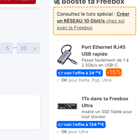
🚀 Booste ta Freebox
Consultez le tuto spécial :
Créer
un RÉSEAU 10 Gbit/s
chez soi
avec la Freebox
…
Port Ethernet RJ45
Suivante
5
20
»
USB rapide
Passe facilement de 1 à
2.5Gb/s en USB-C
-15%
👉 voir l'offre à 24
€
,22
✅
OK
pour Delta, Pop, Ultra
1To dans ta Freebox
Ultra
Insère un SSD fiable pour
tout stocker
👉 voir l'offre à 134
€
,99
✅
OK
pour Ultra