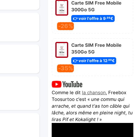
Carte SIM Free Mobile
300Go 5G
👉 voir l'offre à 9
€
,99
-26%
Carte SIM Free Mobile
350Go 5G
👉 voir l'offre à 12
€
,99
-35%
Comme le dit
la chanson
, Freebox
Toosurtoo c'est «
une commu qui
arrache, et quand t'as ton câble qui
lâche, alors même en pleine night, tu
liras Pif et Kokalight !
»