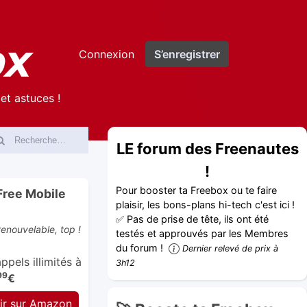
Connexion
S’enregistrer
et astuces !
LE forum des Freenautes
!
Pour booster ta Freebox ou te faire
Free Mobile
plaisir, les bons-plans hi-tech c'est ici !
✅ Pas de prise de tête, ils ont été
enouvelable, top !
testés et approuvés par les Membres
du forum !
Dernier relevé de prix à
pels illimités à
3h12
99
€
ir sur Amazon