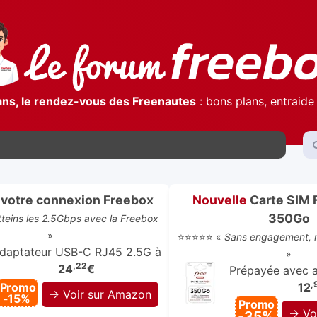
ans, le rendez-vous des Freenautes
: bons plans, entraide 
votre connexion Freebox
Nouvelle
Carte SIM 
350Go
atteins les 2.5Gbps avec la Freebox
»
⭐⭐⭐⭐⭐ «
Sans engagement, r
daptateur USB-C RJ45 2.5G à
»
,22
24
€
Prépayée avec ap
,
Promo
12
→ Voir sur Amazon
-15%
Promo
→ Vo
-35%