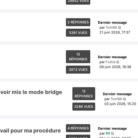
28852 VUES
2 RÉPONSES
Dernier message
par
Tom66
21 juin 2026, 17:37
5391 VUES
12
Dernier message
RÉPONSES
par
Fultra
09 juin 2026, 16:38
3073 VUES
voir mis le mode bridge
12
Dernier message
RÉPONSES
par
Tom66
02 juin 2026, 15:20
3286 VUES
4 RÉPONSES
Dernier message
ravail pour ma procédure
par
Pif