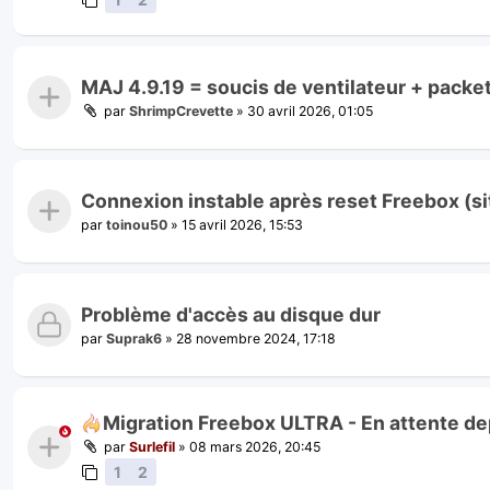
MAJ 4.9.19 = soucis de ventilateur + packet
par
ShrimpCrevette
»
30 avril 2026, 01:05
Connexion instable après reset Freebox (si
par
toinou50
»
15 avril 2026, 15:53
Problème d'accès au disque dur
par
Suprak6
»
28 novembre 2024, 17:18
Migration Freebox ULTRA - En attente dep
par
Surlefil
»
08 mars 2026, 20:45
1
2