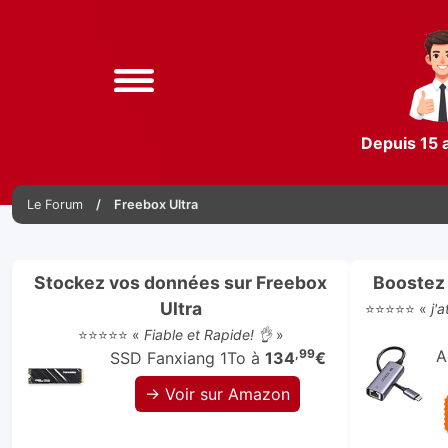
Depuis 15 
Le Forum
Freebox Ultra
Stockez vos données sur Freebox
Boostez 
Ultra
⭐⭐⭐⭐⭐ «
j'
⭐⭐⭐⭐⭐ «
Fiable et Rapide! 👌
»
,99
A
SSD Fanxiang 1To à
134
€
→ Voir sur Amazon