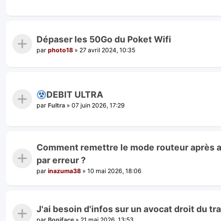
Dépaser les 50Go du Poket Wifi
par
photo18
»
27 avril 2024, 10:35
DEBIT ULTRA
par
Fultra
»
07 juin 2026, 17:29
Comment remettre le mode routeur après a
par erreur ?
par
inazuma38
»
10 mai 2026, 18:06
J'ai besoin d'infos sur un avocat droit du t
par
Boniface
»
21 mai 2026, 13:53