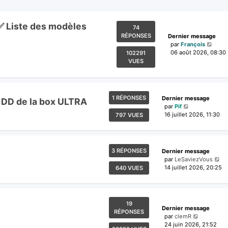
 ✅ Liste des modèles
74
RÉPONSES
Dernier message
par
François
06 août 2026, 08:30
102291
VUES
1 RÉPONSES
Dernier message
 DD de la box ULTRA
par
Pif
16 juillet 2026, 11:30
797 VUES
3 RÉPONSES
Dernier message
par
LeSaviezVous
14 juillet 2026, 20:25
640 VUES
19
Dernier message
RÉPONSES
par
clemR
24 juin 2026, 21:52