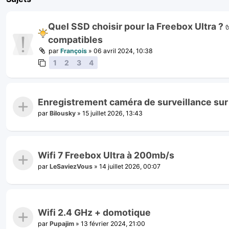
Quel SSD choisir pour la Freebox Ultra ?
compatibles
par
François
»
06 avril 2024, 10:38
1
2
3
4
Enregistrement caméra de surveillance sur
par
Bilousky
»
15 juillet 2026, 13:43
Wifi 7 Freebox Ultra à 200mb/s
par
LeSaviezVous
»
14 juillet 2026, 00:07
Wifi 2.4 GHz + domotique
par
Pupajim
»
13 février 2024, 21:00