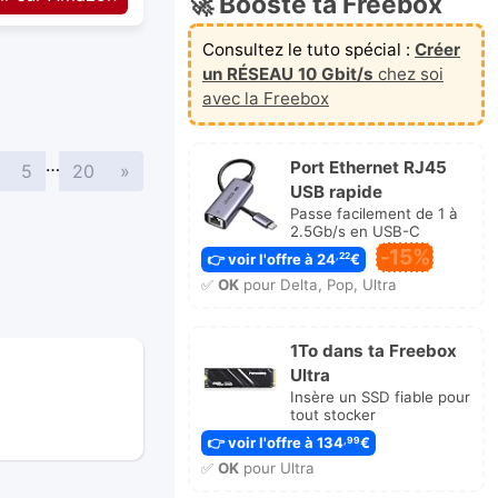
🚀 Booste ta Freebox
Consultez le tuto spécial :
Créer
un RÉSEAU 10 Gbit/s
chez soi
avec la Freebox
…
Port Ethernet RJ45
Suivante
5
20
»
USB rapide
Passe facilement de 1 à
2.5Gb/s en USB-C
-15%
👉 voir l'offre à 24
€
,22
✅
OK
pour Delta, Pop, Ultra
1To dans ta Freebox
Ultra
Insère un SSD fiable pour
tout stocker
👉 voir l'offre à 134
€
,99
✅
OK
pour Ultra