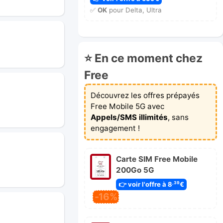
✅
OK
pour Delta, Ultra
⭐ En ce moment chez
Free
Découvrez les offres prépayés
Free Mobile 5G avec
Appels/SMS illimités
, sans
engagement !
Carte SIM Free Mobile
200Go 5G
👉 voir l'offre à 8
€
,39
-16%