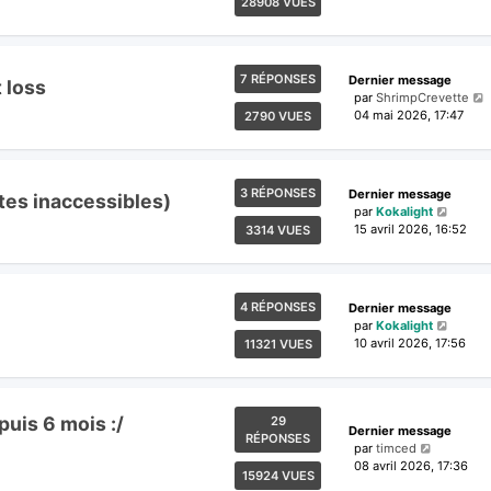
28908 VUES
7 RÉPONSES
Dernier message
 loss
par
ShrimpCrevette
04 mai 2026, 17:47
2790 VUES
3 RÉPONSES
Dernier message
tes inaccessibles)
par
Kokalight
15 avril 2026, 16:52
3314 VUES
4 RÉPONSES
Dernier message
par
Kokalight
10 avril 2026, 17:56
11321 VUES
uis 6 mois :/
29
Dernier message
RÉPONSES
par
timced
08 avril 2026, 17:36
15924 VUES