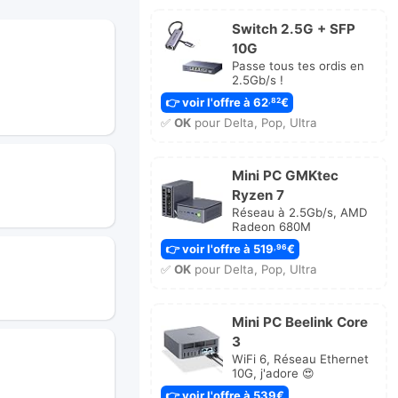
Switch 2.5G + SFP
10G
Passe tous tes ordis en
2.5Gb/s !
👉 voir l'offre à 62
€
,82
✅
OK
pour Delta, Pop, Ultra
Mini PC GMKtec
Ryzen 7
Réseau à 2.5Gb/s, AMD
Radeon 680M
👉 voir l'offre à 519
€
,96
✅
OK
pour Delta, Pop, Ultra
Mini PC Beelink Core
3
WiFi 6, Réseau Ethernet
10G, j'adore 😍
👉 voir l'offre à 539€