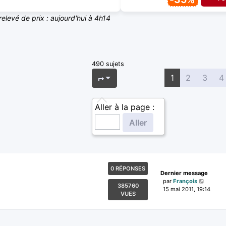
relevé de prix : aujourd'hui à 4h14
490 sujets
Page
1
sur
20
1
2
3
4
Aller à la page :
0 RÉPONSES
Dernier message
par
François
385760
15 mai 2011, 19:14
VUES