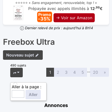
⭐⭐⭐⭐⭐ «
Sans engagement, renouvelable, top !
»
,99
Prépayée avec appels illimités à
12
€
Promo
→ Voir sur Amazon
-35%
Dernier relevé de prix : aujourd'hui à 8h14
Freebox Ultra
Nouveau sujet
490 sujets
…
Sui
Page
1
sur
20
1
2
3
4
5
20
»
Aller à la page :
Annonces