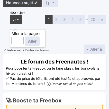
Nouveau sujet
490 sujets
…
Sui
Page
1
sur
20
1
2
3
4
5
20
»
Aller à la page :
Aller à
Retourner à l’index du forum
LE forum des Freenautes !
Pour booster ta Freebox ou te faire plaisir, les bons-plans
hi-tech c'est ici !
✅ Pas de prise de tête, ils ont été testés et approuvés par
les Membres du forum !
Dernier relevé de prix à 7h12
🚀 Booste ta Freebox