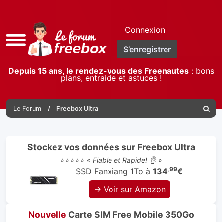
Connexion
Accès
S’enregistrer
rapide
Depuis 15 ans, le rendez-vous des Freenautes
: bons
plans, entraide et astuces !
Le Forum
Freebox Ultra
Reche
Stockez vos données sur Freebox Ultra
⭐⭐⭐⭐⭐ «
Fiable et Rapide! 👌
»
,99
SSD Fanxiang 1To à
134
€
→ Voir sur Amazon
Nouvelle
Carte SIM Free Mobile 350Go