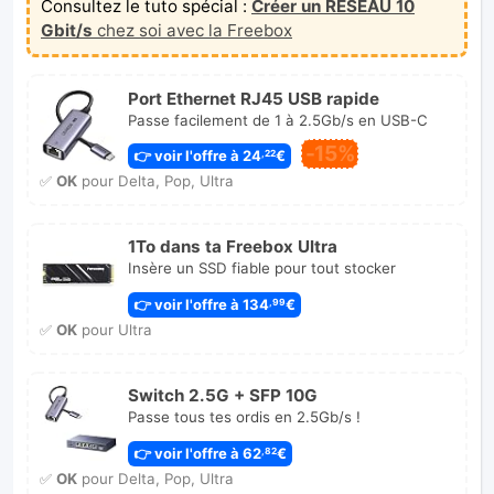
Consultez le tuto spécial :
Créer un RÉSEAU 10
Gbit/s
chez soi avec la Freebox
Port Ethernet RJ45 USB rapide
Passe facilement de 1 à 2.5Gb/s en USB-C
-15%
👉 voir l'offre à 24
€
,22
✅
OK
pour Delta, Pop, Ultra
1To dans ta Freebox Ultra
Insère un SSD fiable pour tout stocker
👉 voir l'offre à 134
€
,99
✅
OK
pour Ultra
Switch 2.5G + SFP 10G
Passe tous tes ordis en 2.5Gb/s !
👉 voir l'offre à 62
€
,82
✅
OK
pour Delta, Pop, Ultra