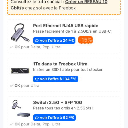
Consultez le tuto spécial :
Créer un RÉSEAU 10
Gbit/s
chez soi avec la Freebox
Port Ethernet RJ45 USB rapide
Passe facilement de 1 à 2.5Gb/s en USB-C
-15%
👉 voir l'offre à 24
€
,22
✅
OK
pour Delta, Pop, Ultra
1To dans ta Freebox Ultra
Insère un SSD fiable pour tout stocker
👉 voir l'offre à 134
€
,99
✅
OK
pour Ultra
Switch 2.5G + SFP 10G
Passe tous tes ordis en 2.5Gb/s !
👉 voir l'offre à 62
€
,82
✅
OK
pour Delta, Pop, Ultra