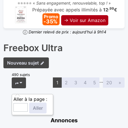
⭐⭐⭐⭐⭐ «
Sans engagement, renouvelable, top !
»
,99
Prépayée avec appels illimités à
12
€
Promo
→ Voir sur Amazon
-35%
Dernier relevé de prix : aujourd'hui à 9h14
Freebox Ultra
Nouveau sujet
490 sujets
…
Sui
Page
1
sur
20
1
2
3
4
5
20
»
Aller à la page :
Annonces