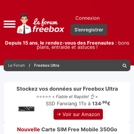
Connexion
Accès
S’enregistrer
rapide
Depuis 15 ans, le rendez-vous des Freenautes
: bons
plans, entraide et astuces !
Le Forum
Freebox Ultra
Reche
Stockez vos données sur Freebox Ultra
⭐⭐⭐⭐⭐ «
Fiable et Rapide! 👌
»
,99
SSD Fanxiang 1To à
134
€
→ Voir sur Amazon
Nouvelle
Carte SIM Free Mobile 350Go