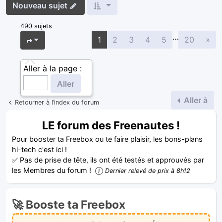
Nouveau sujet
490 sujets
…
Sui
Page
1
sur
20
1
2
3
4
5
20
»
Aller à la page :
Aller à
Retourner à l’index du forum
LE forum des Freenautes !
Pour booster ta Freebox ou te faire plaisir, les bons-plans
hi-tech c'est ici !
✅ Pas de prise de tête, ils ont été testés et approuvés par
les Membres du forum !
Dernier relevé de prix à 8h12
🚀 Booste ta Freebox