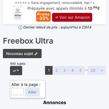
⭐⭐⭐⭐⭐ «
Sans engagement, renouvelable, top !
»
,99
Prépayée avec appels illimités à
12
€
Promo
→ Voir sur Amazon
-35%
Dernier relevé de prix : aujourd'hui à 23h14
Freebox Ultra
Nouveau sujet
490 sujets
…
Sui
Page
1
sur
20
1
2
3
4
5
20
»
Aller à la page :
Annonces