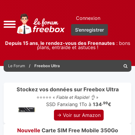
Connexion
Accès
S’enregistrer
rapide
Depuis 15 ans, le rendez-vous des Freenautes
: bons
plans, entraide et astuces !
Le Forum
Freebox Ultra
Reche
Stockez vos données sur Freebox Ultra
⭐⭐⭐⭐⭐ «
Fiable et Rapide! 👌
»
,99
SSD Fanxiang 1To à
134
€
→ Voir sur Amazon
Nouvelle
Carte SIM Free Mobile 350Go