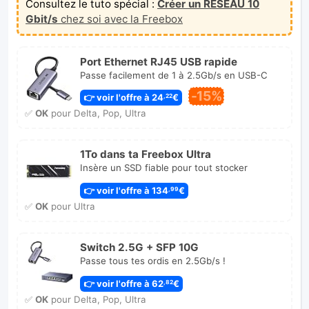
Consultez le tuto spécial :
Créer un RÉSEAU 10
Gbit/s
chez soi avec la Freebox
Port Ethernet RJ45 USB rapide
Passe facilement de 1 à 2.5Gb/s en USB-C
-15%
👉 voir l'offre à 24
€
,22
✅
OK
pour Delta, Pop, Ultra
1To dans ta Freebox Ultra
Insère un SSD fiable pour tout stocker
👉 voir l'offre à 134
€
,99
✅
OK
pour Ultra
Switch 2.5G + SFP 10G
Passe tous tes ordis en 2.5Gb/s !
👉 voir l'offre à 62
€
,82
✅
OK
pour Delta, Pop, Ultra