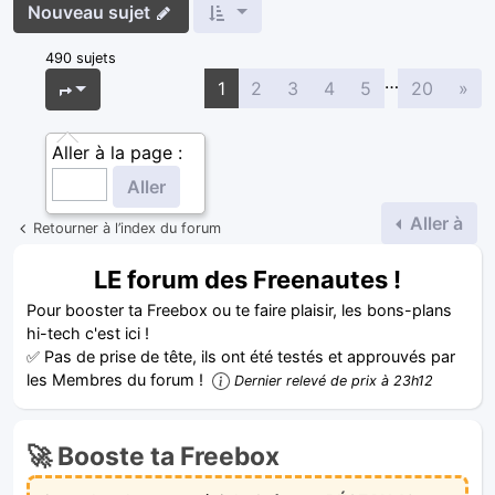
Nouveau sujet
490 sujets
…
Sui
Page
1
sur
20
1
2
3
4
5
20
»
Aller à la page :
Aller à
Retourner à l’index du forum
LE forum des Freenautes !
Pour booster ta Freebox ou te faire plaisir, les bons-plans
hi-tech c'est ici !
✅ Pas de prise de tête, ils ont été testés et approuvés par
les Membres du forum !
Dernier relevé de prix à 23h12
🚀 Booste ta Freebox