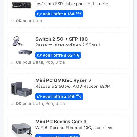
Insère un SSD fiable pour tout stocker
👉 voir l'offre à 134
€
,99
✅
OK
pour Ultra
Switch 2.5G + SFP 10G
Passe tous tes ordis en 2.5Gb/s !
👉 voir l'offre à 62
€
,82
✅
OK
pour Delta, Pop, Ultra
Mini PC GMKtec Ryzen 7
Réseau à 2.5Gb/s, AMD Radeon 680M
👉 voir l'offre à 519
€
,96
✅
OK
pour Delta, Pop, Ultra
Mini PC Beelink Core 3
WiFi 6, Réseau Ethernet 10G, j'adore 😍