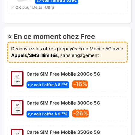
👉 voir l'offre à 539€
✅
OK
pour Delta, Ultra
⭐ En ce moment chez Free
Découvrez les offres prépayés Free Mobile 5G avec
Appels/SMS illimités
, sans engagement !
Carte SIM Free Mobile 200Go 5G
-16%
👉 voir l'offre à 8
€
,39
Carte SIM Free Mobile 300Go 5G
-26%
👉 voir l'offre à 9
€
,99
Carte SIM Free Mobile 350Go 5G