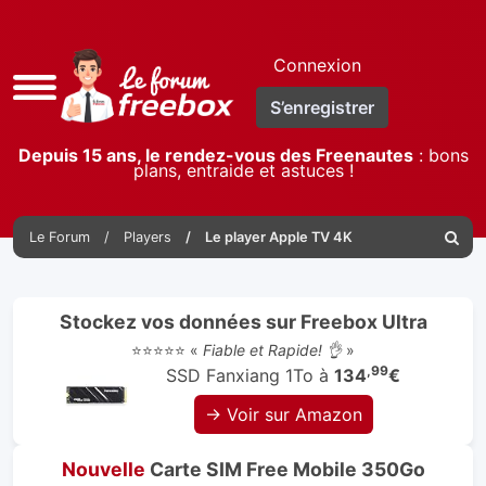
Connexion
Accès
S’enregistrer
rapide
Depuis 15 ans, le rendez-vous des Freenautes
: bons
plans, entraide et astuces !
Le Forum
Players
Le player Apple TV 4K
Reche
Stockez vos données sur Freebox Ultra
⭐⭐⭐⭐⭐ «
Fiable et Rapide! 👌
»
,99
SSD Fanxiang 1To à
134
€
→ Voir sur Amazon
Nouvelle
Carte SIM Free Mobile 350Go