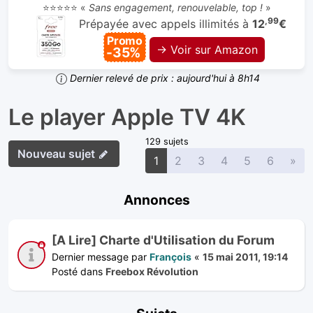
⭐⭐⭐⭐⭐ «
Sans engagement, renouvelable, top !
»
,99
Prépayée avec appels illimités à
12
€
Promo
→ Voir sur Amazon
-35%
Dernier relevé de prix : aujourd'hui à 8h14
Le player Apple TV 4K
129 sujets
Nouveau sujet
Sui
1
2
3
4
5
6
»
Annonces
[A Lire] Charte d'Utilisation du Forum
Dernier message par
François
«
15 mai 2011, 19:14
Posté dans
Freebox Révolution