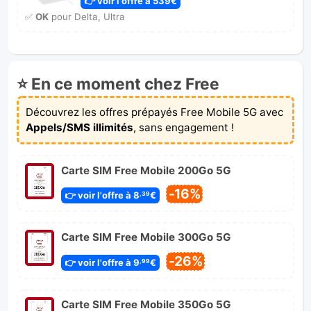
👉 voir l'offre à 539€
✅
OK
pour Delta, Ultra
⭐ En ce moment chez Free
Découvrez les offres prépayés Free Mobile 5G avec
Appels/SMS illimités
, sans engagement !
Carte SIM Free Mobile 200Go 5G
-16%
👉 voir l'offre à 8
€
,39
Carte SIM Free Mobile 300Go 5G
-26%
👉 voir l'offre à 9
€
,99
Carte SIM Free Mobile 350Go 5G