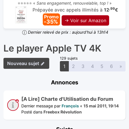
⭐⭐⭐⭐⭐ «
Sans engagement, renouvelable, top !
»
,99
Prépayée avec appels illimités à
12
€
Promo
→ Voir sur Amazon
-35%
Dernier relevé de prix : aujourd'hui à 13h14
Le player Apple TV 4K
129 sujets
Nouveau sujet
Sui
1
2
3
4
5
6
»
Annonces
[A Lire] Charte d'Utilisation du Forum
Dernier message par
François
«
15 mai 2011, 19:14
Posté dans
Freebox Révolution