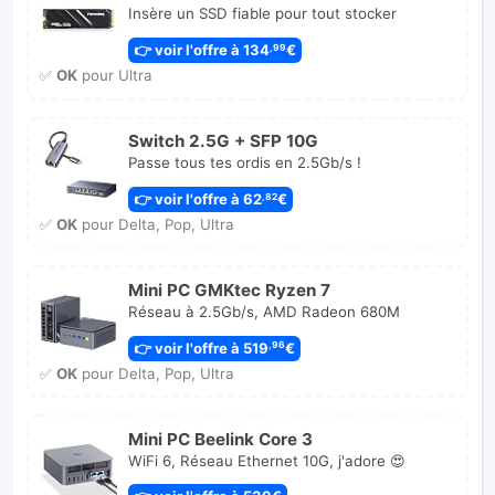
Insère un SSD fiable pour tout stocker
👉 voir l'offre à 134
€
,99
✅
OK
pour Ultra
Switch 2.5G + SFP 10G
Passe tous tes ordis en 2.5Gb/s !
👉 voir l'offre à 62
€
,82
✅
OK
pour Delta, Pop, Ultra
Mini PC GMKtec Ryzen 7
Réseau à 2.5Gb/s, AMD Radeon 680M
👉 voir l'offre à 519
€
,96
✅
OK
pour Delta, Pop, Ultra
Mini PC Beelink Core 3
WiFi 6, Réseau Ethernet 10G, j'adore 😍