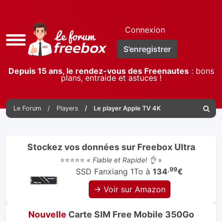
Connexion
Accès
S’enregistrer
rapide
Depuis 15 ans, le rendez-vous des Freenautes
: bons
plans, entraide et astuces !
Le Forum
Players
Le player Apple TV 4K
Reche
Stockez vos données sur Freebox Ultra
⭐⭐⭐⭐⭐ «
Fiable et Rapide! 👌
»
,99
SSD Fanxiang 1To à
134
€
→ Voir sur Amazon
Nouvelle
Carte SIM Free Mobile 350Go