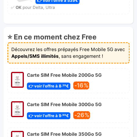
👉 voir l'offre à 539€
✅
OK
pour Delta, Ultra
⭐ En ce moment chez Free
Découvrez les offres prépayés Free Mobile 5G avec
Appels/SMS illimités
, sans engagement !
Carte SIM Free Mobile 200Go 5G
-16%
👉 voir l'offre à 8
€
,39
Carte SIM Free Mobile 300Go 5G
-26%
👉 voir l'offre à 9
€
,99
Carte SIM Free Mobile 350Go 5G