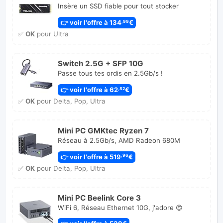
Insère un SSD fiable pour tout stocker
👉 voir l'offre à 134
€
,99
✅
OK
pour Ultra
Switch 2.5G + SFP 10G
Passe tous tes ordis en 2.5Gb/s !
👉 voir l'offre à 62
€
,82
✅
OK
pour Delta, Pop, Ultra
Mini PC GMKtec Ryzen 7
Réseau à 2.5Gb/s, AMD Radeon 680M
👉 voir l'offre à 519
€
,96
✅
OK
pour Delta, Pop, Ultra
Mini PC Beelink Core 3
WiFi 6, Réseau Ethernet 10G, j'adore 😍