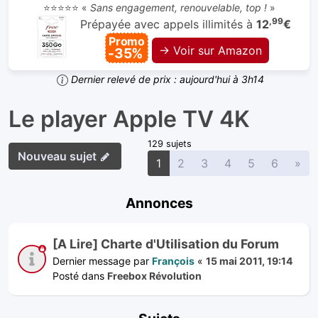
⭐⭐⭐⭐⭐ «
Sans engagement, renouvelable, top !
»
,99
Prépayée avec appels illimités à
12
€
Promo
→ Voir sur Amazon
-35%
Dernier relevé de prix : aujourd'hui à 3h14
Le player Apple TV 4K
129 sujets
Nouveau sujet
Sui
1
2
3
4
5
6
»
Annonces
[A Lire] Charte d'Utilisation du Forum
Dernier message par
François
«
15 mai 2011, 19:14
Posté dans
Freebox Révolution