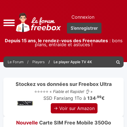
Connexion
Accès
S’enregistrer
rapide
Depuis 15 ans, le rendez-vous des Freenautes
: bons
plans, entraide et astuces !
Le Forum
Players
Le player Apple TV 4K
Reche
Stockez vos données sur Freebox Ultra
⭐⭐⭐⭐⭐ «
Fiable et Rapide! 👌
»
,99
SSD Fanxiang 1To à
134
€
→ Voir sur Amazon
Nouvelle
Carte SIM Free Mobile 350Go