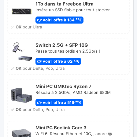
1To dans ta Freebox Ultra
Insère un SSD fiable pour tout stocker
👉 voir l'offre à 134
€
,99
✅
OK
pour Ultra
Switch 2.5G + SFP 10G
Passe tous tes ordis en 2.5Gb/s !
👉 voir l'offre à 62
€
,82
✅
OK
pour Delta, Pop, Ultra
Mini PC GMKtec Ryzen 7
Réseau à 2.5Gb/s, AMD Radeon 680M
👉 voir l'offre à 519
€
,96
✅
OK
pour Delta, Pop, Ultra
Mini PC Beelink Core 3
WiFi 6, Réseau Ethernet 10G, j'adore 😍