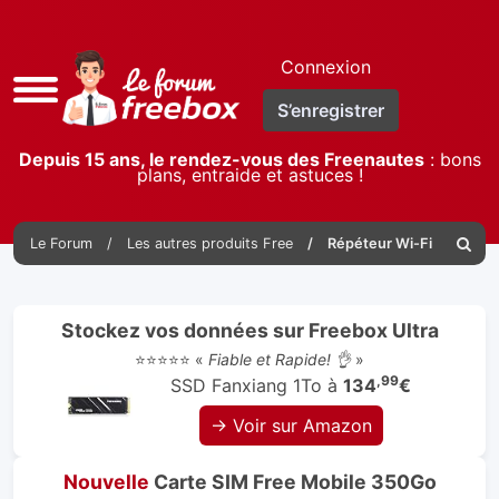
Connexion
Accès
S’enregistrer
rapide
Depuis 15 ans, le rendez-vous des Freenautes
: bons
plans, entraide et astuces !
Le Forum
Les autres produits Free
Répéteur Wi-Fi
Reche
Stockez vos données sur Freebox Ultra
⭐⭐⭐⭐⭐ «
Fiable et Rapide! 👌
»
,99
SSD Fanxiang 1To à
134
€
→ Voir sur Amazon
Nouvelle
Carte SIM Free Mobile 350Go