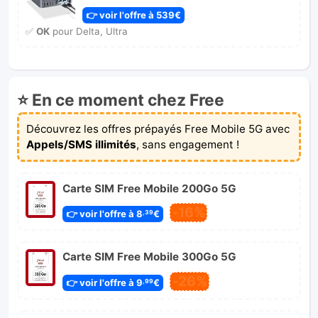
👉 voir l'offre à 539€
✅
OK
pour Delta, Ultra
⭐ En ce moment chez Free
Découvrez les offres prépayés Free Mobile 5G avec
Appels/SMS illimités
, sans engagement !
Carte SIM Free Mobile 200Go 5G
-16%
👉 voir l'offre à 8
€
,39
Carte SIM Free Mobile 300Go 5G
-26%
👉 voir l'offre à 9
€
,99