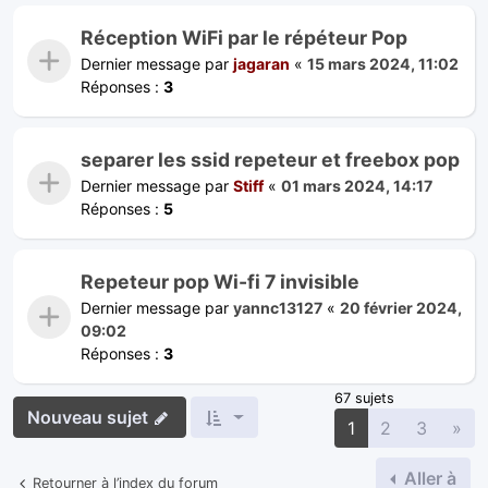
Réception WiFi par le répéteur Pop
Dernier message par
jagaran
«
15 mars 2024, 11:02
Réponses :
3
separer les ssid repeteur et freebox pop
Dernier message par
Stiff
«
01 mars 2024, 14:17
Réponses :
5
Repeteur pop Wi-fi 7 invisible
Dernier message par
yannc13127
«
20 février 2024,
09:02
Réponses :
3
67 sujets
Nouveau sujet
Sui
1
2
3
»
Aller à
Retourner à l’index du forum