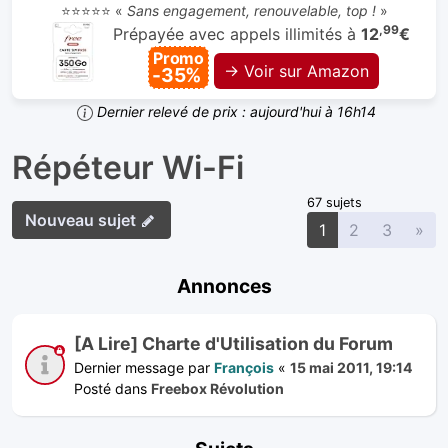
⭐⭐⭐⭐⭐ «
Sans engagement, renouvelable, top !
»
,99
Prépayée avec appels illimités à
12
€
Promo
→ Voir sur Amazon
-35%
Dernier relevé de prix : aujourd'hui à 16h14
Répéteur Wi-Fi
67 sujets
Nouveau sujet
Sui
1
2
3
»
Annonces
[A Lire] Charte d'Utilisation du Forum
Dernier message par
François
«
15 mai 2011, 19:14
Posté dans
Freebox Révolution