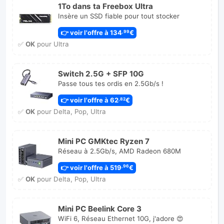
1To dans ta Freebox Ultra
Insère un SSD fiable pour tout stocker
👉 voir l'offre à 134
€
,99
✅
OK
pour Ultra
Switch 2.5G + SFP 10G
Passe tous tes ordis en 2.5Gb/s !
👉 voir l'offre à 62
€
,82
✅
OK
pour Delta, Pop, Ultra
Mini PC GMKtec Ryzen 7
Réseau à 2.5Gb/s, AMD Radeon 680M
👉 voir l'offre à 519
€
,96
✅
OK
pour Delta, Pop, Ultra
Mini PC Beelink Core 3
WiFi 6, Réseau Ethernet 10G, j'adore 😍