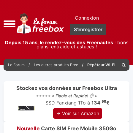
Connexion
Accès
S’enregistrer
rapide
Depuis 15 ans, le rendez-vous des Freenautes
: bons
plans, entraide et astuces !
Le Forum
Les autres produits Free
Répéteur Wi-Fi
Reche
Stockez vos données sur Freebox Ultra
⭐⭐⭐⭐⭐ «
Fiable et Rapide! 👌
»
,99
SSD Fanxiang 1To à
134
€
→ Voir sur Amazon
Nouvelle
Carte SIM Free Mobile 350Go