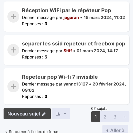
Réception WiFi par le répéteur Pop
Dernier message par
jagaran
«
15 mars 2024, 11:02
Réponses :
3
separer les ssid repeteur et freebox pop
Dernier message par
Stiff
«
01 mars 2024, 14:17
Réponses :
5
Repeteur pop Wi-fi 7 invisible
Dernier message par
yannc13127
«
20 février 2024,
09:02
Réponses :
3
67 sujets
Nouveau sujet
Sui
1
2
3
»
Aller à
Retourner à l’index du forum