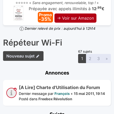
⭐⭐⭐⭐⭐ «
Sans engagement, renouvelable, top !
»
,99
Prépayée avec appels illimités à
12
€
Promo
→ Voir sur Amazon
-35%
Dernier relevé de prix : aujourd'hui à 12h14
Répéteur Wi-Fi
67 sujets
Nouveau sujet
Sui
1
2
3
»
Annonces
[A Lire] Charte d'Utilisation du Forum
Dernier message par
François
«
15 mai 2011, 19:14
Posté dans
Freebox Révolution