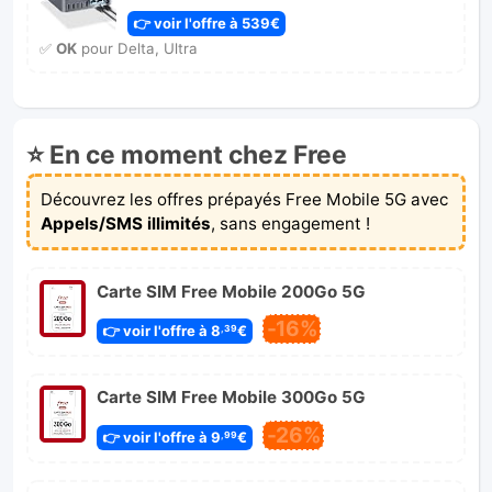
👉 voir l'offre à 539€
✅
OK
pour Delta, Ultra
⭐ En ce moment chez Free
Découvrez les offres prépayés Free Mobile 5G avec
Appels/SMS illimités
, sans engagement !
Carte SIM Free Mobile 200Go 5G
-16%
👉 voir l'offre à 8
€
,39
Carte SIM Free Mobile 300Go 5G
-26%
👉 voir l'offre à 9
€
,99