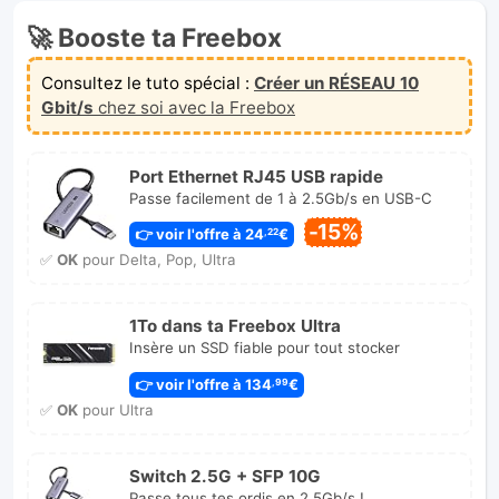
🚀 Booste ta Freebox
Consultez le tuto spécial :
Créer un RÉSEAU 10
Gbit/s
chez soi avec la Freebox
Port Ethernet RJ45 USB rapide
Passe facilement de 1 à 2.5Gb/s en USB-C
-15%
👉 voir l'offre à 24
€
,22
✅
OK
pour Delta, Pop, Ultra
1To dans ta Freebox Ultra
Insère un SSD fiable pour tout stocker
👉 voir l'offre à 134
€
,99
✅
OK
pour Ultra
Switch 2.5G + SFP 10G
Passe tous tes ordis en 2.5Gb/s !