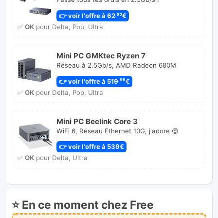
👉 voir l'offre à 62
€
,82
✅
OK
pour Delta, Pop, Ultra
Mini PC GMKtec Ryzen 7
Réseau à 2.5Gb/s, AMD Radeon 680M
👉 voir l'offre à 519
€
,96
✅
OK
pour Delta, Pop, Ultra
Mini PC Beelink Core 3
WiFi 6, Réseau Ethernet 10G, j'adore 😍
👉 voir l'offre à 539€
✅
OK
pour Delta, Ultra
⭐ En ce moment chez Free