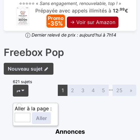
⭐⭐⭐⭐⭐ «
Sans engagement, renouvelable, top !
»
,99
Prépayée avec appels illimités à
12
€
Promo
→ Voir sur Amazon
-35%
Dernier relevé de prix : aujourd'hui à 7h14
Freebox Pop
Nouveau sujet
621 sujets
…
Sui
Page
1
sur
25
1
2
3
4
5
25
»
Aller à la page :
Annonces