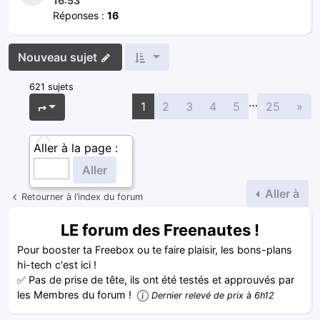
16:53
Réponses :
16
Nouveau sujet
621 sujets
…
Sui
Page
1
sur
25
1
2
3
4
5
25
»
Aller à la page :
Aller à
Retourner à l’index du forum
LE forum des Freenautes !
Pour booster ta Freebox ou te faire plaisir, les bons-plans
hi-tech c'est ici !
✅ Pas de prise de tête, ils ont été testés et approuvés par
les Membres du forum !
Dernier relevé de prix à 6h12