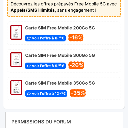
Découvrez les offres prépayés Free Mobile 5G avec
Appels/SMS illimités
, sans engagement !
Carte SIM Free Mobile 200Go 5G
-16%
👉 voir l'offre à 8
€
,39
Carte SIM Free Mobile 300Go 5G
-26%
👉 voir l'offre à 9
€
,99
Carte SIM Free Mobile 350Go 5G
-35%
👉 voir l'offre à 12
€
,99
PERMISSIONS DU FORUM