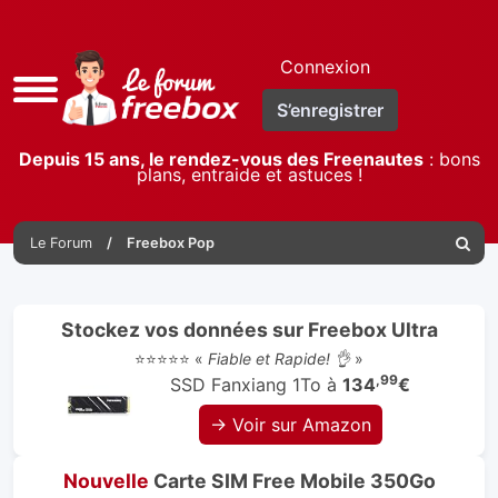
Connexion
Accès
S’enregistrer
rapide
Depuis 15 ans, le rendez-vous des Freenautes
: bons
plans, entraide et astuces !
Le Forum
Freebox Pop
Reche
Stockez vos données sur Freebox Ultra
⭐⭐⭐⭐⭐ «
Fiable et Rapide! 👌
»
,99
SSD Fanxiang 1To à
134
€
→ Voir sur Amazon
Nouvelle
Carte SIM Free Mobile 350Go