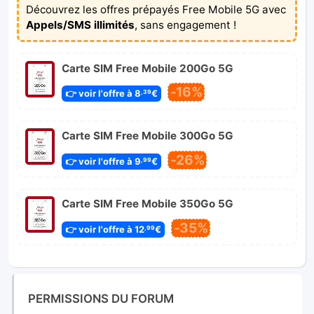
Découvrez les offres prépayés Free Mobile 5G avec
Appels/SMS illimités
, sans engagement !
Carte SIM Free Mobile 200Go 5G
-16%
👉 voir l'offre à 8
€
,39
Carte SIM Free Mobile 300Go 5G
-26%
👉 voir l'offre à 9
€
,99
Carte SIM Free Mobile 350Go 5G
-35%
👉 voir l'offre à 12
€
,99
PERMISSIONS DU FORUM