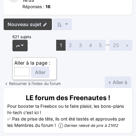
16:53
Réponses :
16
Nouveau sujet
621 sujets
…
Sui
Page
1
sur
25
1
2
3
4
5
25
»
Aller à la page :
Aller à
Retourner à l’index du forum
LE forum des Freenautes !
Pour booster ta Freebox ou te faire plaisir, les bons-plans
hi-tech c'est ici !
✅ Pas de prise de tête, ils ont été testés et approuvés par
les Membres du forum !
Dernier relevé de prix à 21h12