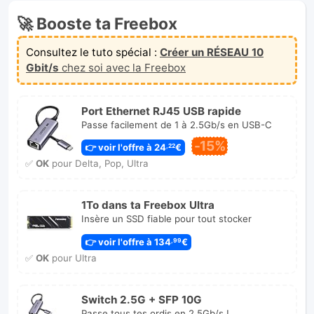
🚀 Booste ta Freebox
Consultez le tuto spécial :
Créer un RÉSEAU 10
Gbit/s
chez soi avec la Freebox
Port Ethernet RJ45 USB rapide
Passe facilement de 1 à 2.5Gb/s en USB-C
-15%
👉 voir l'offre à 24
€
,22
✅
OK
pour Delta, Pop, Ultra
1To dans ta Freebox Ultra
Insère un SSD fiable pour tout stocker
👉 voir l'offre à 134
€
,99
✅
OK
pour Ultra
Switch 2.5G + SFP 10G
Passe tous tes ordis en 2.5Gb/s !