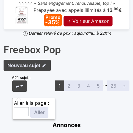
⭐⭐⭐⭐⭐ «
Sans engagement, renouvelable, top !
»
,99
Prépayée avec appels illimités à
12
€
Promo
→ Voir sur Amazon
-35%
Dernier relevé de prix : aujourd'hui à 22h14
Freebox Pop
Nouveau sujet
621 sujets
…
Sui
Page
1
sur
25
1
2
3
4
5
25
»
Aller à la page :
Annonces