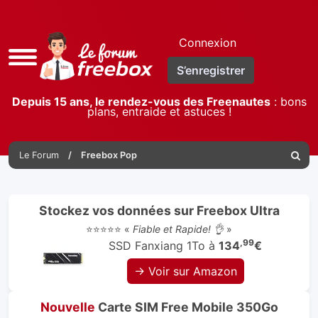
Connexion
Accès
S’enregistrer
rapide
Depuis 15 ans, le rendez-vous des Freenautes
: bons
plans, entraide et astuces !
Le Forum
Freebox Pop
Reche
Stockez vos données sur Freebox Ultra
⭐⭐⭐⭐⭐ «
Fiable et Rapide! 👌
»
,99
SSD Fanxiang 1To à
134
€
→ Voir sur Amazon
Nouvelle
Carte SIM Free Mobile 350Go