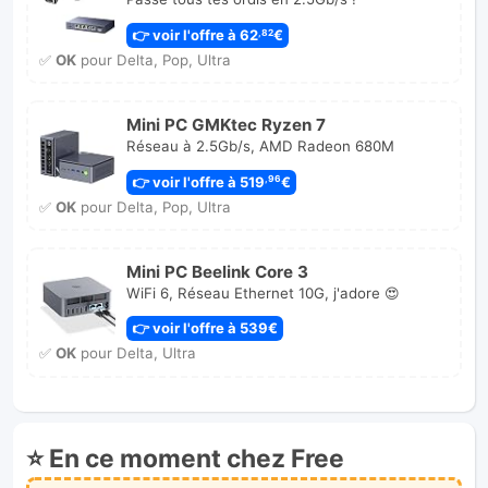
👉 voir l'offre à 62
€
,82
✅
OK
pour Delta, Pop, Ultra
Mini PC GMKtec Ryzen 7
Réseau à 2.5Gb/s, AMD Radeon 680M
👉 voir l'offre à 519
€
,96
✅
OK
pour Delta, Pop, Ultra
Mini PC Beelink Core 3
WiFi 6, Réseau Ethernet 10G, j'adore 😍
👉 voir l'offre à 539€
✅
OK
pour Delta, Ultra
⭐ En ce moment chez Free