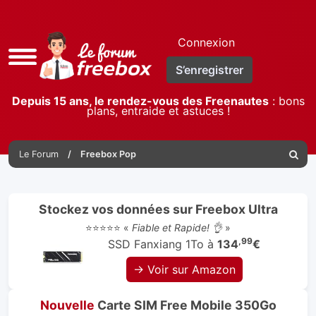
Connexion
Accès
S’enregistrer
rapide
Depuis 15 ans, le rendez-vous des Freenautes
: bons
plans, entraide et astuces !
Le Forum
Freebox Pop
Reche
Stockez vos données sur Freebox Ultra
⭐⭐⭐⭐⭐ «
Fiable et Rapide! 👌
»
,99
SSD Fanxiang 1To à
134
€
→ Voir sur Amazon
Nouvelle
Carte SIM Free Mobile 350Go