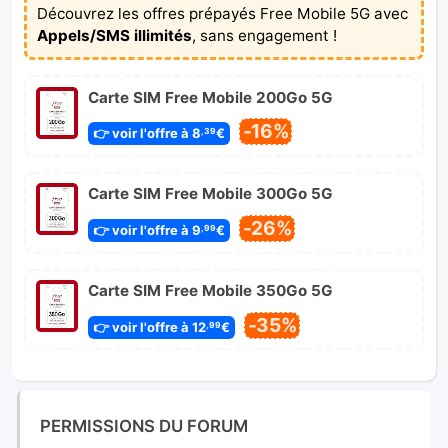
Découvrez les offres prépayés Free Mobile 5G avec
Appels/SMS illimités
, sans engagement !
Carte SIM Free Mobile 200Go 5G
-16%
👉 voir l'offre à 8
€
,39
Carte SIM Free Mobile 300Go 5G
-26%
👉 voir l'offre à 9
€
,99
Carte SIM Free Mobile 350Go 5G
-35%
👉 voir l'offre à 12
€
,99
PERMISSIONS DU FORUM