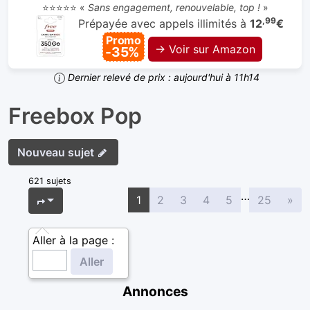
⭐⭐⭐⭐⭐ «
Sans engagement, renouvelable, top !
»
,99
Prépayée avec appels illimités à
12
€
Promo
→ Voir sur Amazon
-35%
Dernier relevé de prix : aujourd'hui à 11h14
Freebox Pop
Nouveau sujet
621 sujets
…
Sui
Page
1
sur
25
1
2
3
4
5
25
»
Aller à la page :
Annonces