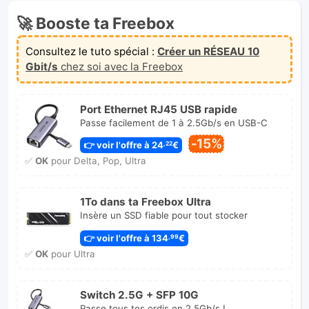
🚀 Booste ta Freebox
Consultez le tuto spécial :
Créer un RÉSEAU 10
Gbit/s
chez soi avec la Freebox
Port Ethernet RJ45 USB rapide
Passe facilement de 1 à 2.5Gb/s en USB-C
-15%
👉 voir l'offre à 24
€
,22
✅
OK
pour Delta, Pop, Ultra
1To dans ta Freebox Ultra
Insère un SSD fiable pour tout stocker
👉 voir l'offre à 134
€
,99
✅
OK
pour Ultra
Switch 2.5G + SFP 10G
Passe tous tes ordis en 2.5Gb/s !