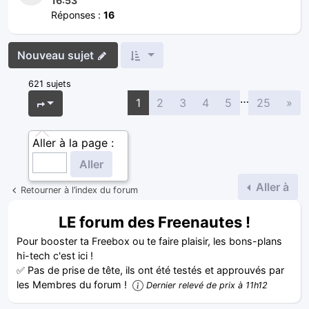
16:53
Réponses :
16
Nouveau sujet
621 sujets
…
Sui
Page
1
sur
25
1
2
3
4
5
25
»
Aller à la page :
Aller à
Retourner à l’index du forum
LE forum des Freenautes !
Pour booster ta Freebox ou te faire plaisir, les bons-plans
hi-tech c'est ici !
✅ Pas de prise de tête, ils ont été testés et approuvés par
les Membres du forum !
Dernier relevé de prix à 11h12