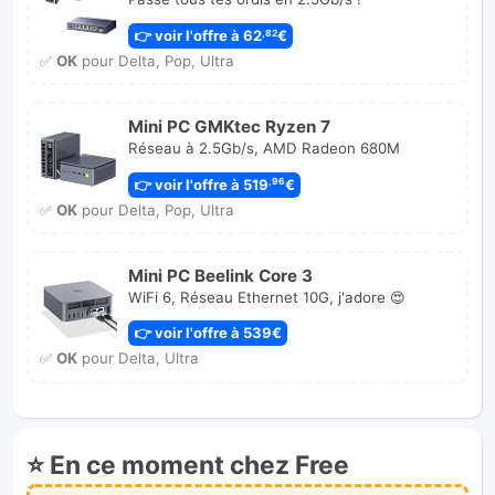
👉 voir l'offre à 62
€
,82
✅
OK
pour Delta, Pop, Ultra
Mini PC GMKtec Ryzen 7
Réseau à 2.5Gb/s, AMD Radeon 680M
👉 voir l'offre à 519
€
,96
✅
OK
pour Delta, Pop, Ultra
Mini PC Beelink Core 3
WiFi 6, Réseau Ethernet 10G, j'adore 😍
👉 voir l'offre à 539€
✅
OK
pour Delta, Ultra
⭐ En ce moment chez Free