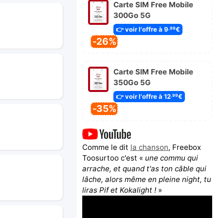
Carte SIM Free Mobile
300Go 5G
👉 voir l'offre à 9
€
,99
-26%
Carte SIM Free Mobile
350Go 5G
👉 voir l'offre à 12
€
,99
-35%
Comme le dit
la chanson
, Freebox
Toosurtoo c'est «
une commu qui
arrache, et quand t'as ton câble qui
lâche, alors même en pleine night, tu
liras Pif et Kokalight !
»