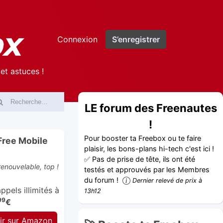
Connexion
S’enregistrer
et astuces !
LE forum des Freenautes
!
Pour booster ta Freebox ou te faire
Free Mobile
plaisir, les bons-plans hi-tech c'est ici !
✅ Pas de prise de tête, ils ont été
enouvelable, top !
testés et approuvés par les Membres
du forum !
Dernier relevé de prix à
pels illimités à
13h12
99
€
ir sur Amazon