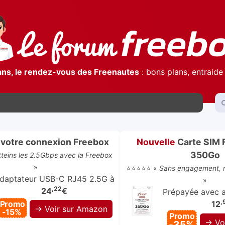
ans, le rendez-vous des Freenautes
: bons plans, entraide 
votre connexion Freebox
Nouvelle
Carte SIM 
350Go
atteins les 2.5Gbps avec la Freebox
»
⭐⭐⭐⭐⭐ «
Sans engagement, r
daptateur USB-C RJ45 2.5G à
»
,22
24
€
Prépayée avec ap
,
Promo
12
→ Voir sur Amazon
-15%
Promo
→ Vo
-35%