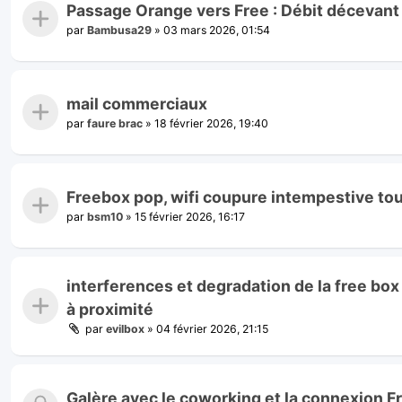
Passage Orange vers Free : Débit décevant 
par
Bambusa29
»
03 mars 2026, 01:54
mail commerciaux
par
faure brac
»
18 février 2026, 19:40
Freebox pop, wifi coupure intempestive to
par
bsm10
»
15 février 2026, 16:17
interferences et degradation de la free box
à proximité
par
evilbox
»
04 février 2026, 21:15
Galère avec le coworking et la connexion F