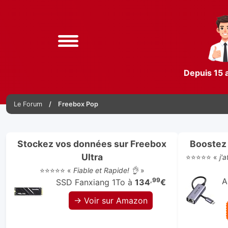
Depuis 15 
Le Forum
Freebox Pop
Stockez vos données sur Freebox
Boostez 
Ultra
⭐⭐⭐⭐⭐ «
j'
⭐⭐⭐⭐⭐ «
Fiable et Rapide! 👌
»
,99
A
SSD Fanxiang 1To à
134
€
→ Voir sur Amazon