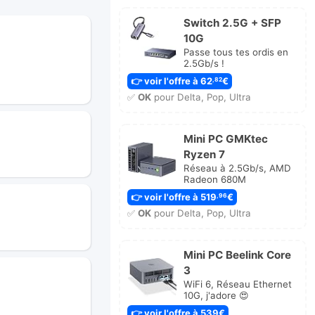
Switch 2.5G + SFP
10G
Passe tous tes ordis en
2.5Gb/s !
👉 voir l'offre à 62
€
,82
✅
OK
pour Delta, Pop, Ultra
Mini PC GMKtec
Ryzen 7
Réseau à 2.5Gb/s, AMD
Radeon 680M
👉 voir l'offre à 519
€
,96
✅
OK
pour Delta, Pop, Ultra
Mini PC Beelink Core
3
WiFi 6, Réseau Ethernet
10G, j'adore 😍
👉 voir l'offre à 539€