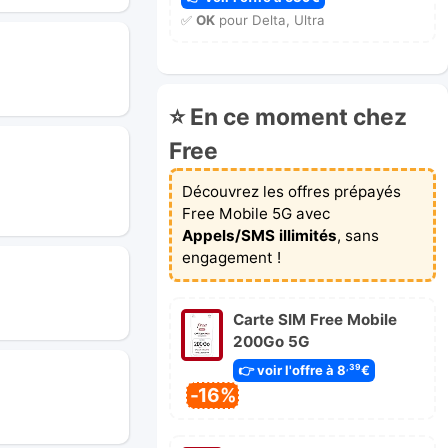
✅
OK
pour Delta, Ultra
⭐ En ce moment chez
Free
Découvrez les offres prépayés
Free Mobile 5G avec
Appels/SMS illimités
, sans
engagement !
Carte SIM Free Mobile
200Go 5G
👉 voir l'offre à 8
€
,39
-16%