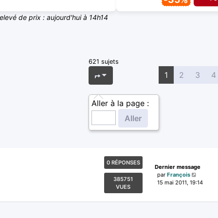
relevé de prix : aujourd'hui à 14h14
621 sujets
Page
1
sur
25
1
2
3
4
Aller à la page :
0 RÉPONSES
Dernier message
par
François
385751
15 mai 2011, 19:14
VUES