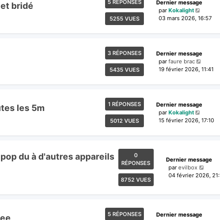
5 RÉPONSES
Dernier message
et bridé
par
Kokalight
03 mars 2026, 16:57
5255 VUES
3 RÉPONSES
Dernier message
par
faure brac
19 février 2026, 11:41
5435 VUES
1 RÉPONSES
Dernier message
utes les 5m
par
Kokalight
15 février 2026, 17:10
5012 VUES
 pop du à d'autres appareils
0
Dernier message
RÉPONSES
par
evilbox
04 février 2026, 21
8752 VUES
5 RÉPONSES
Dernier message
ree