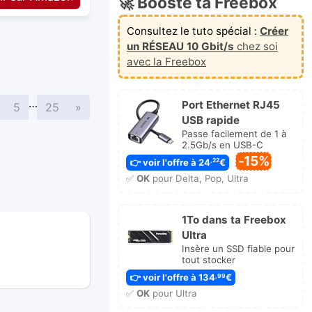
🚀 Booste ta Freebox
Consultez le tuto spécial :
Créer
un RÉSEAU 10 Gbit/s
chez soi
avec la Freebox
…
Port Ethernet RJ45
Suivante
5
25
»
USB rapide
Passe facilement de 1 à
2.5Gb/s en USB-C
-15%
👉 voir l'offre à 24
€
,22
✅
OK
pour Delta, Pop, Ultra
1To dans ta Freebox
Ultra
Insère un SSD fiable pour
tout stocker
👉 voir l'offre à 134
€
,99
✅
OK
pour Ultra