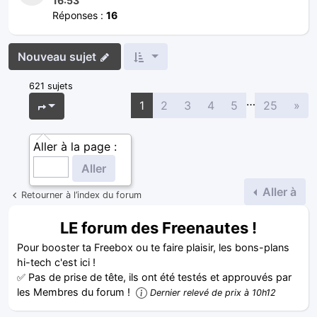
16:53
Réponses :
16
Nouveau sujet
621 sujets
…
Sui
Page
1
sur
25
1
2
3
4
5
25
»
Aller à la page :
Aller à
Retourner à l’index du forum
LE forum des Freenautes !
Pour booster ta Freebox ou te faire plaisir, les bons-plans
hi-tech c'est ici !
✅ Pas de prise de tête, ils ont été testés et approuvés par
les Membres du forum !
Dernier relevé de prix à 10h12