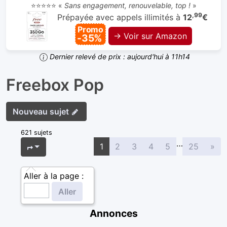
⭐⭐⭐⭐⭐ «
Sans engagement, renouvelable, top !
»
,99
Prépayée avec appels illimités à
12
€
Promo
→ Voir sur Amazon
-35%
Dernier relevé de prix : aujourd'hui à 11h14
Freebox Pop
Nouveau sujet
621 sujets
…
Sui
Page
1
sur
25
1
2
3
4
5
25
»
Aller à la page :
Annonces