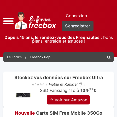
Connexion
Accès
S’enregistrer
rapide
Depuis 15 ans, le rendez-vous des Freenautes
: bons
plans, entraide et astuces !
Le Forum
Freebox Pop
Reche
Stockez vos données sur Freebox Ultra
⭐⭐⭐⭐⭐ «
Fiable et Rapide! 👌
»
,99
SSD Fanxiang 1To à
134
€
→ Voir sur Amazon
Nouvelle
Carte SIM Free Mobile 350Go