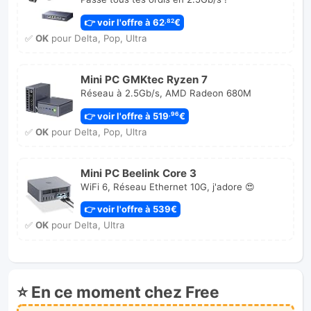
👉 voir l'offre à 62
€
,82
✅
OK
pour Delta, Pop, Ultra
Mini PC GMKtec Ryzen 7
Réseau à 2.5Gb/s, AMD Radeon 680M
👉 voir l'offre à 519
€
,96
✅
OK
pour Delta, Pop, Ultra
Mini PC Beelink Core 3
WiFi 6, Réseau Ethernet 10G, j'adore 😍
👉 voir l'offre à 539€
✅
OK
pour Delta, Ultra
⭐ En ce moment chez Free