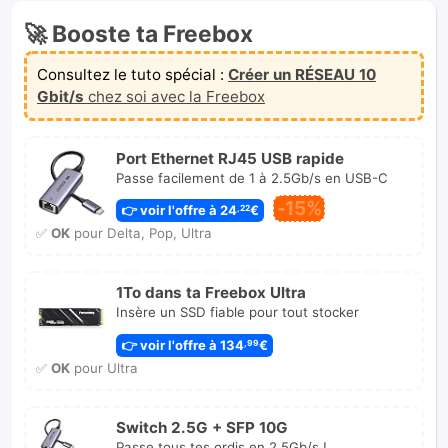
🚀 Booste ta Freebox
Consultez le tuto spécial :
Créer un RÉSEAU 10
Gbit/s
chez soi avec la Freebox
Port Ethernet RJ45 USB rapide
Passe facilement de 1 à 2.5Gb/s en USB-C
-15%
👉 voir l'offre à 24
€
,22
✅
OK
pour Delta, Pop, Ultra
1To dans ta Freebox Ultra
Insère un SSD fiable pour tout stocker
👉 voir l'offre à 134
€
,99
✅
OK
pour Ultra
Switch 2.5G + SFP 10G
Passe tous tes ordis en 2.5Gb/s !