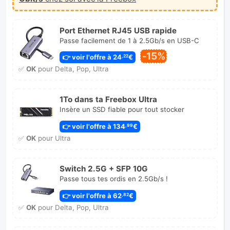
Port Ethernet RJ45 USB rapide
Passe facilement de 1 à 2.5Gb/s en USB-C
-15%
👉 voir l'offre à 24
€
,22
✅
OK
pour Delta, Pop, Ultra
1To dans ta Freebox Ultra
Insère un SSD fiable pour tout stocker
👉 voir l'offre à 134
€
,99
✅
OK
pour Ultra
Switch 2.5G + SFP 10G
Passe tous tes ordis en 2.5Gb/s !
👉 voir l'offre à 62
€
,82
✅
OK
pour Delta, Pop, Ultra