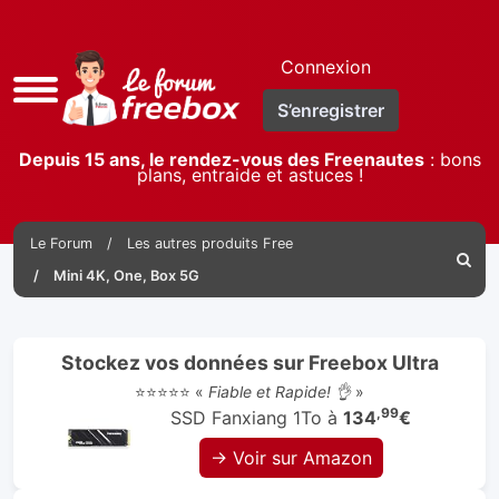
Connexion
Accès
S’enregistrer
rapide
Depuis 15 ans, le rendez-vous des Freenautes
: bons
plans, entraide et astuces !
Le Forum
Les autres produits Free
Reche
Mini 4K, One, Box 5G
Stockez vos données sur Freebox Ultra
⭐⭐⭐⭐⭐ «
Fiable et Rapide! 👌
»
,99
SSD Fanxiang 1To à
134
€
→ Voir sur Amazon