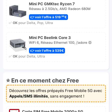
Mini PC GMKtec Ryzen 7
Réseau à 2.5Gb/s, AMD Radeon 680M
👉 voir l'offre à 519
€
,96
✅
OK
pour Delta, Pop, Ultra
Mini PC Beelink Core 3
WiFi 6, Réseau Ethernet 10G, j'adore 😍
👉 voir l'offre à 539€
✅
OK
pour Delta, Ultra
⭐ En ce moment chez Free
Découvrez les offres prépayés Free Mobile 5G avec
Appels/SMS illimités
, sans engagement !
Carte SIM Free Mobile 200Go 5G