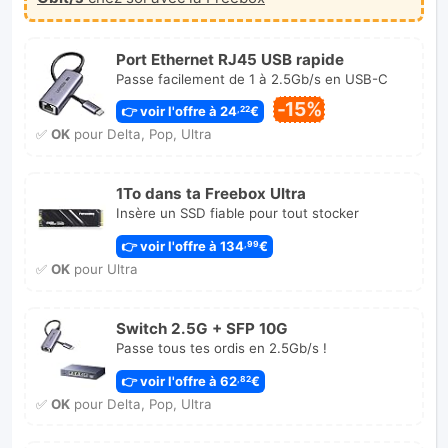
Port Ethernet RJ45 USB rapide
Passe facilement de 1 à 2.5Gb/s en USB-C
-15%
👉 voir l'offre à 24
€
,22
✅
OK
pour Delta, Pop, Ultra
1To dans ta Freebox Ultra
Insère un SSD fiable pour tout stocker
👉 voir l'offre à 134
€
,99
✅
OK
pour Ultra
Switch 2.5G + SFP 10G
Passe tous tes ordis en 2.5Gb/s !
👉 voir l'offre à 62
€
,82
✅
OK
pour Delta, Pop, Ultra