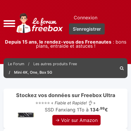
Connexion
Accès
S’enregistrer
rapide
Depuis 15 ans, le rendez-vous des Freenautes
: bons
plans, entraide et astuces !
Le Forum
Les autres produits Free
Reche
Mini 4K, One, Box 5G
Stockez vos données sur Freebox Ultra
⭐⭐⭐⭐⭐ «
Fiable et Rapide! 👌
»
,99
SSD Fanxiang 1To à
134
€
→ Voir sur Amazon