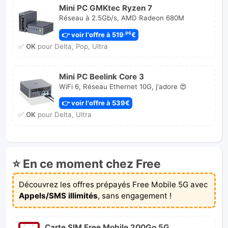
Mini PC GMKtec Ryzen 7
Réseau à 2.5Gb/s, AMD Radeon 680M
👉 voir l'offre à 519
€
,96
✅
OK
pour Delta, Pop, Ultra
Mini PC Beelink Core 3
WiFi 6, Réseau Ethernet 10G, j'adore 😍
👉 voir l'offre à 539€
✅
OK
pour Delta, Ultra
⭐ En ce moment chez Free
Découvrez les offres prépayés Free Mobile 5G avec
Appels/SMS illimités
, sans engagement !
Carte SIM Free Mobile 200Go 5G