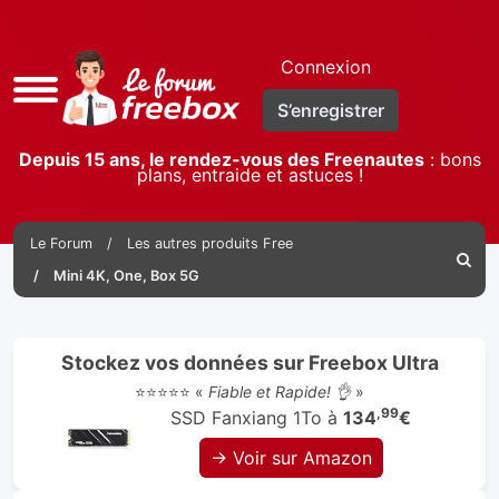
Connexion
Accès
S’enregistrer
rapide
Depuis 15 ans, le rendez-vous des Freenautes
: bons
plans, entraide et astuces !
Le Forum
Les autres produits Free
Reche
Mini 4K, One, Box 5G
Stockez vos données sur Freebox Ultra
⭐⭐⭐⭐⭐ «
Fiable et Rapide! 👌
»
,99
SSD Fanxiang 1To à
134
€
→ Voir sur Amazon