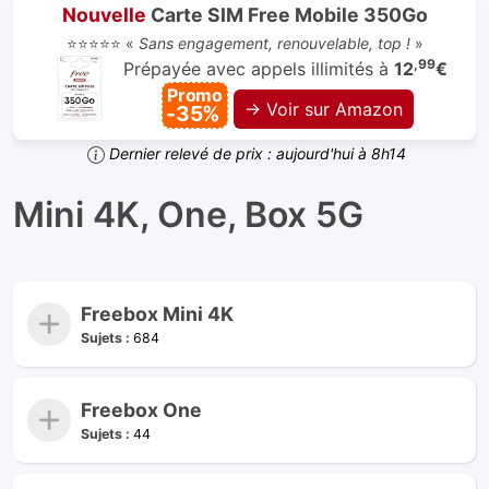
Nouvelle
Carte SIM Free Mobile 350Go
⭐⭐⭐⭐⭐ «
Sans engagement, renouvelable, top !
»
,99
Prépayée avec appels illimités à
12
€
Promo
→ Voir sur Amazon
-35%
Dernier relevé de prix : aujourd'hui à 8h14
Mini 4K, One, Box 5G
Freebox Mini 4K
Sujets :
684
Freebox One
Sujets :
44