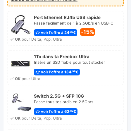
Port Ethernet RJ45 USB rapide
Passe facilement de 1 à 2.5Gb/s en USB-C
-15%
👉 voir l'offre à 24
€
,22
✅
OK
pour Delta, Pop, Ultra
1To dans ta Freebox Ultra
Insère un SSD fiable pour tout stocker
👉 voir l'offre à 134
€
,99
✅
OK
pour Ultra
Switch 2.5G + SFP 10G
Passe tous tes ordis en 2.5Gb/s !
👉 voir l'offre à 62
€
,82
✅
OK
pour Delta, Pop, Ultra