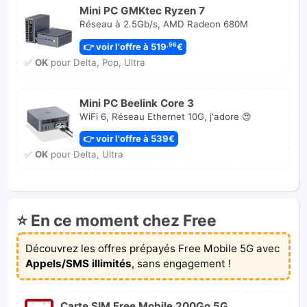
Mini PC GMKtec Ryzen 7
Réseau à 2.5Gb/s, AMD Radeon 680M
👉 voir l'offre à 519
€
,96
✅
OK
pour Delta, Pop, Ultra
Mini PC Beelink Core 3
WiFi 6, Réseau Ethernet 10G, j'adore 😍
👉 voir l'offre à 539€
✅
OK
pour Delta, Ultra
⭐ En ce moment chez Free
Découvrez les offres prépayés Free Mobile 5G avec
Appels/SMS illimités
, sans engagement !
Carte SIM Free Mobile 200Go 5G