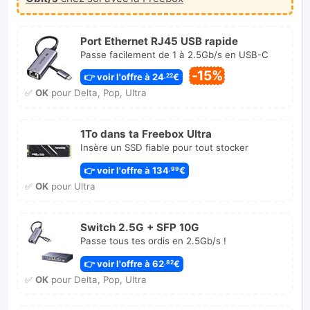
Port Ethernet RJ45 USB rapide
Passe facilement de 1 à 2.5Gb/s en USB-C
-15%
👉 voir l'offre à 24
€
,22
✅
OK
pour Delta, Pop, Ultra
1To dans ta Freebox Ultra
Insère un SSD fiable pour tout stocker
👉 voir l'offre à 134
€
,99
✅
OK
pour Ultra
Switch 2.5G + SFP 10G
Passe tous tes ordis en 2.5Gb/s !
👉 voir l'offre à 62
€
,82
✅
OK
pour Delta, Pop, Ultra