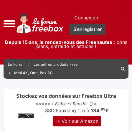
Connexion
Accès
S’enregistrer
rapide
Depuis 15 ans, le rendez-vous des Freenautes
: bons
plans, entraide et astuces !
Le Forum
Les autres produits Free
Reche
Mini 4K, One, Box 5G
Stockez vos données sur Freebox Ultra
⭐⭐⭐⭐⭐ «
Fiable et Rapide! 👌
»
,99
SSD Fanxiang 1To à
134
€
→ Voir sur Amazon