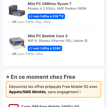
Mini PC GMKtec Ryzen 7
Réseau à 2.5Gb/s, AMD Radeon 680M
👉 voir l'offre à 519
€
,96
✅
OK
pour Delta, Pop, Ultra
Mini PC Beelink Core 3
WiFi 6, Réseau Ethernet 10G, j'adore 😍
👉 voir l'offre à 539€
✅
OK
pour Delta, Ultra
⭐ En ce moment chez Free
Découvrez les offres prépayés Free Mobile 5G avec
Appels/SMS illimités
, sans engagement !
Carte SIM Free Mobile 200Go 5G