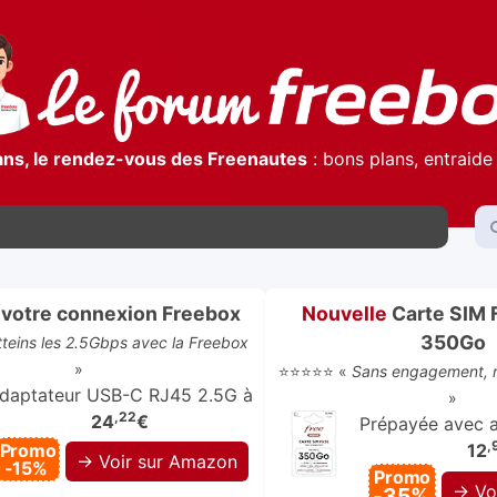
ans, le rendez-vous des Freenautes
: bons plans, entraide 
votre connexion Freebox
Nouvelle
Carte SIM 
350Go
atteins les 2.5Gbps avec la Freebox
»
⭐⭐⭐⭐⭐ «
Sans engagement, r
daptateur USB-C RJ45 2.5G à
»
,22
24
€
Prépayée avec ap
,
Promo
12
→ Voir sur Amazon
-15%
Promo
→ Vo
-35%