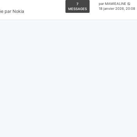
Voi
par
MAMIEALINE
7
le
18 janvier 2026, 20:08
MESSAGES
ée par Nokia
der
me