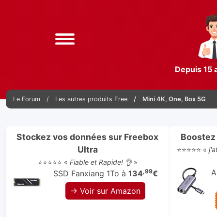
Depuis 15 
Le Forum
Les autres produits Free
Mini 4K, One, Box 5G
Stockez vos données sur Freebox
Boostez 
Ultra
⭐⭐⭐⭐⭐ «
j'
⭐⭐⭐⭐⭐ «
Fiable et Rapide! 👌
»
,99
A
SSD Fanxiang 1To à
134
€
→ Voir sur Amazon