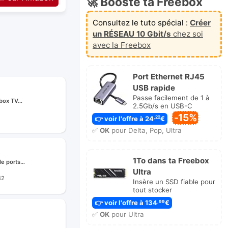
🚀 Booste ta Freebox
Consultez le tuto spécial :
Créer
un RÉSEAU 10 Gbit/s
chez soi
avec la Freebox
Port Ethernet RJ45
USB rapide
Passe facilement de 1 à
ebox TV…
2.5Gb/s en USB-C
-15%
👉 voir l'offre à 24
€
,22
✅
OK
pour Delta, Pop, Ultra
1To dans ta Freebox
de ports…
Ultra
42
Insère un SSD fiable pour
tout stocker
👉 voir l'offre à 134
€
,99
✅
OK
pour Ultra