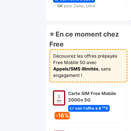
✅
OK
pour Delta, Ultra
⭐ En ce moment chez
Free
Découvrez les offres prépayés
Free Mobile 5G avec
Appels/SMS illimités
, sans
engagement !
Carte SIM Free Mobile
200Go 5G
👉 voir l'offre à 8
€
,39
-16%