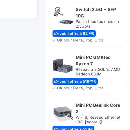
r
Switch 2.5G + SFP
nier
10G
ssage
Passe tous tes ordis en
2.5Gb/s !
👉 voir l'offre à 62
€
,82
✅
OK
pour Delta, Pop, Ultra
Mini PC GMKtec
Ryzen 7
Réseau à 2.5Gb/s, AMD
Radeon 680M
👉 voir l'offre à 519
€
,96
✅
OK
pour Delta, Pop, Ultra
Mini PC Beelink Core
3
WiFi 6, Réseau Ethernet
10G, j'adore 😍
👉 voir l'offre à 539€