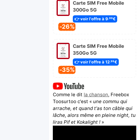
Carte SIM Free Mobile
300Go 5G
👉 voir l'offre à 9
€
,99
-26%
Carte SIM Free Mobile
350Go 5G
👉 voir l'offre à 12
€
,99
-35%
Comme le dit
la chanson
, Freebox
Toosurtoo c'est «
une commu qui
arrache, et quand t'as ton câble qui
lâche, alors même en pleine night, tu
liras Pif et Kokalight !
»