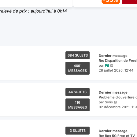
relevé de prix : aujourd'hui à 0h14
684 SUJETS
Dernier message
Re: Disparition de Fre
Voir
par
Pif
4691
le
28 juillet 2026, 12:44
MESSAGES
dernier
message
44 SUJETS
Dernier message
Problème d'ouverture 
Voir
par
Syris
116
le
02 décembre 2021, 11:
MESSAGES
dernier
message
3 SUJETS
Dernier message
Re: Box 5G Free et TV