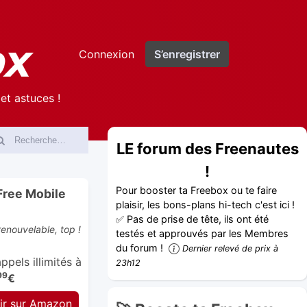
Connexion
S’enregistrer
et astuces !
LE forum des Freenautes
!
Pour booster ta Freebox ou te faire
Free Mobile
plaisir, les bons-plans hi-tech c'est ici !
✅ Pas de prise de tête, ils ont été
enouvelable, top !
testés et approuvés par les Membres
du forum !
Dernier relevé de prix à
pels illimités à
23h12
99
€
ir sur Amazon