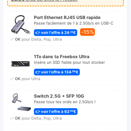
Port Ethernet RJ45 USB rapide
Passe facilement de 1 à 2.5Gb/s en USB-C
-15%
👉 voir l'offre à 24
€
,22
✅
OK
pour Delta, Pop, Ultra
1To dans ta Freebox Ultra
Insère un SSD fiable pour tout stocker
👉 voir l'offre à 134
€
,99
✅
OK
pour Ultra
Switch 2.5G + SFP 10G
Passe tous tes ordis en 2.5Gb/s !
👉 voir l'offre à 62
€
,82
✅
OK
pour Delta, Pop, Ultra