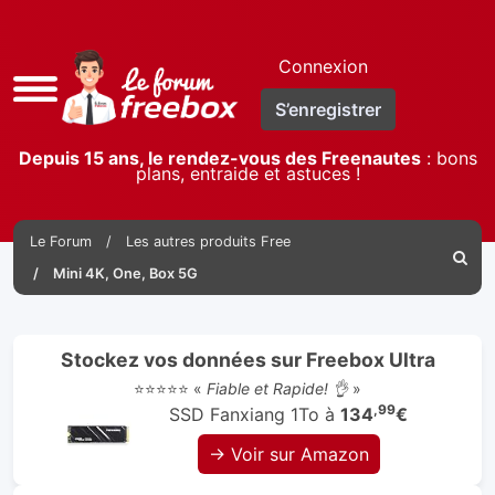
Connexion
Accès
S’enregistrer
rapide
Depuis 15 ans, le rendez-vous des Freenautes
: bons
plans, entraide et astuces !
Le Forum
Les autres produits Free
Reche
Mini 4K, One, Box 5G
Stockez vos données sur Freebox Ultra
⭐⭐⭐⭐⭐ «
Fiable et Rapide! 👌
»
,99
SSD Fanxiang 1To à
134
€
→ Voir sur Amazon