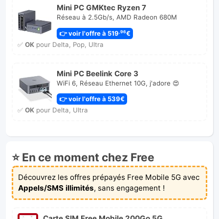
Mini PC GMKtec Ryzen 7
Réseau à 2.5Gb/s, AMD Radeon 680M
👉 voir l'offre à 519
€
,96
✅
OK
pour Delta, Pop, Ultra
Mini PC Beelink Core 3
WiFi 6, Réseau Ethernet 10G, j'adore 😍
👉 voir l'offre à 539€
✅
OK
pour Delta, Ultra
⭐ En ce moment chez Free
Découvrez les offres prépayés Free Mobile 5G avec
Appels/SMS illimités
, sans engagement !
Carte SIM Free Mobile 200Go 5G