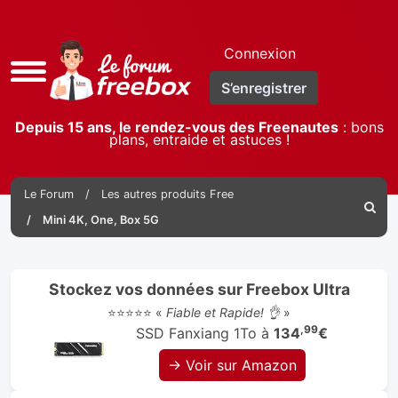
Connexion
Accès
S’enregistrer
rapide
Depuis 15 ans, le rendez-vous des Freenautes
: bons
plans, entraide et astuces !
Le Forum
Les autres produits Free
Reche
Mini 4K, One, Box 5G
Stockez vos données sur Freebox Ultra
⭐⭐⭐⭐⭐ «
Fiable et Rapide! 👌
»
,99
SSD Fanxiang 1To à
134
€
→ Voir sur Amazon