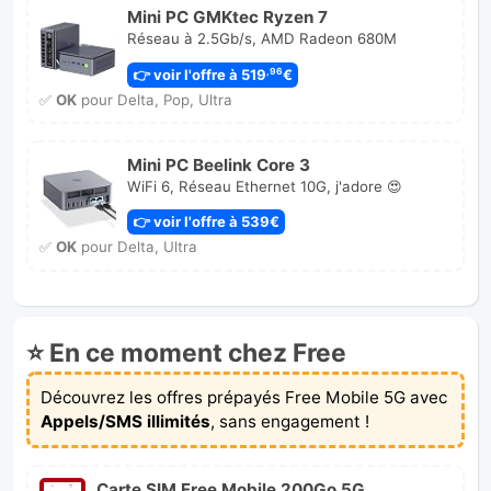
Mini PC GMKtec Ryzen 7
Réseau à 2.5Gb/s, AMD Radeon 680M
👉 voir l'offre à 519
€
,96
✅
OK
pour Delta, Pop, Ultra
Mini PC Beelink Core 3
WiFi 6, Réseau Ethernet 10G, j'adore 😍
👉 voir l'offre à 539€
✅
OK
pour Delta, Ultra
⭐ En ce moment chez Free
Découvrez les offres prépayés Free Mobile 5G avec
Appels/SMS illimités
, sans engagement !
Carte SIM Free Mobile 200Go 5G