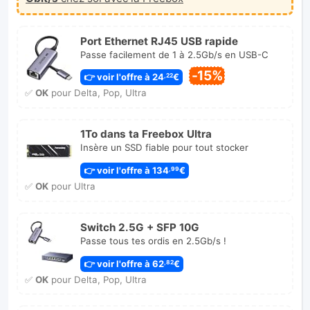
Port Ethernet RJ45 USB rapide
Passe facilement de 1 à 2.5Gb/s en USB-C
-15%
👉 voir l'offre à 24
€
,22
✅
OK
pour Delta, Pop, Ultra
1To dans ta Freebox Ultra
Insère un SSD fiable pour tout stocker
👉 voir l'offre à 134
€
,99
✅
OK
pour Ultra
Switch 2.5G + SFP 10G
Passe tous tes ordis en 2.5Gb/s !
👉 voir l'offre à 62
€
,82
✅
OK
pour Delta, Pop, Ultra