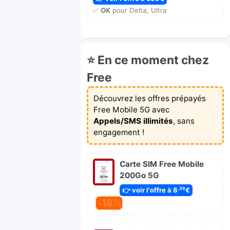
✅
OK
pour Delta, Ultra
⭐ En ce moment chez
Free
Découvrez les offres prépayés
Free Mobile 5G avec
Appels/SMS illimités
, sans
engagement !
Carte SIM Free Mobile
200Go 5G
👉 voir l'offre à 8
€
,39
-16%