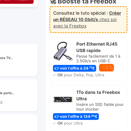
🚀 Booste ta Freebox
Consultez le tuto spécial :
Créer
un RÉSEAU 10 Gbit/s
chez soi
avec la Freebox
Port Ethernet RJ45
USB rapide
Passe facilement de 1 à
ebox TV…
2.5Gb/s en USB-C
-15%
👉 voir l'offre à 24
€
,22
✅
OK
pour Delta, Pop, Ultra
1To dans ta Freebox
de ports…
Ultra
42
Insère un SSD fiable pour
tout stocker
👉 voir l'offre à 134
€
,99
✅
OK
pour Ultra