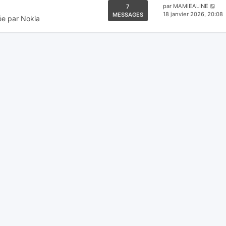
Voi
par
MAMIEALINE
7
le
18 janvier 2026, 20:08
MESSAGES
ée par Nokia
der
me