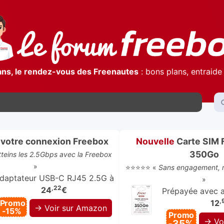
ans, le rendez-vous des Freenautes
: bons plans, entraide 
votre connexion Freebox
Nouvelle
Carte SIM 
350Go
atteins les 2.5Gbps avec la Freebox
»
⭐⭐⭐⭐⭐ «
Sans engagement, r
daptateur USB-C RJ45 2.5G à
»
,22
24
€
Prépayée avec ap
,
Promo
12
→ Voir sur Amazon
-15%
Promo
→ Vo
-35%