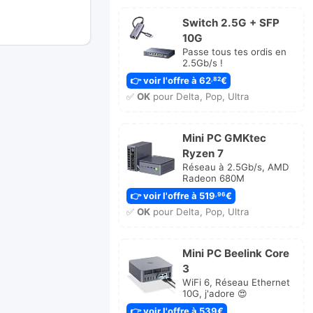
r
Switch 2.5G + SFP
nier
10G
ssage
Passe tous tes ordis en
2.5Gb/s !
👉 voir l'offre à 62
€
,82
✅
OK
pour Delta, Pop, Ultra
Mini PC GMKtec
Ryzen 7
Réseau à 2.5Gb/s, AMD
Radeon 680M
👉 voir l'offre à 519
€
,96
✅
OK
pour Delta, Pop, Ultra
Mini PC Beelink Core
3
WiFi 6, Réseau Ethernet
10G, j'adore 😍
👉 voir l'offre à 539€