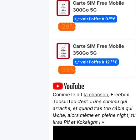
Carte SIM Free Mobile
300Go 5G
👉 voir l'offre à 9
€
,99
-26%
Carte SIM Free Mobile
350Go 5G
👉 voir l'offre à 12
€
,99
-35%
Comme le dit
la chanson
, Freebox
Toosurtoo c'est «
une commu qui
arrache, et quand t'as ton câble qui
lâche, alors même en pleine night, tu
liras Pif et Kokalight !
»