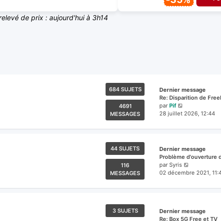
relevé de prix : aujourd'hui à 3h14
684 SUJETS
Dernier message
Re: Disparition de Fre
Voir
par
Pif
4691
le
28 juillet 2026, 12:44
MESSAGES
dernier
message
44 SUJETS
Dernier message
Problème d'ouverture 
Voir
par
Syris
116
le
02 décembre 2021, 11:
MESSAGES
dernier
message
3 SUJETS
Dernier message
Re: Box 5G Free et TV