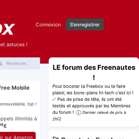
Connexion
S’enregistrer
et astuces !
LE forum des Freenautes
!
Pour booster ta Freebox ou te faire
Free Mobile
plaisir, les bons-plans hi-tech c'est ici !
✅ Pas de prise de tête, ils ont été
enouvelable, top !
testés et approuvés par les Membres
du forum !
Dernier relevé de prix à
pels illimités à
2h12
99
€
ir sur Amazon