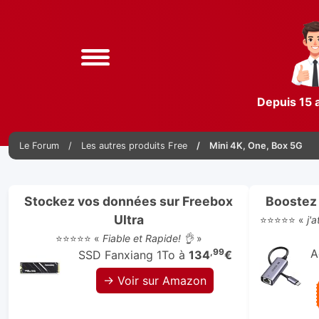
Depuis 15 
Le Forum
Les autres produits Free
Mini 4K, One, Box 5G
Stockez vos données sur Freebox
Boostez 
Ultra
⭐⭐⭐⭐⭐ «
j'
⭐⭐⭐⭐⭐ «
Fiable et Rapide! 👌
»
,99
A
SSD Fanxiang 1To à
134
€
→ Voir sur Amazon