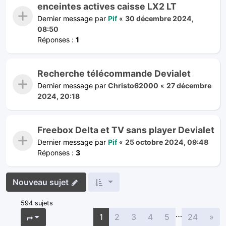
enceintes actives caisse LX2 LT
Dernier message par
Pif
«
30 décembre 2024,
08:50
Réponses :
1
Recherche télécommande Devialet
Dernier message par
Christo62000
«
27 décembre
2024, 20:18
Freebox Delta et TV sans player Devialet
Dernier message par
Pif
«
25 octobre 2024, 09:48
Réponses :
3
Nouveau sujet
594 sujets
…
Sui
Page
1
sur
24
1
2
3
4
5
24
»