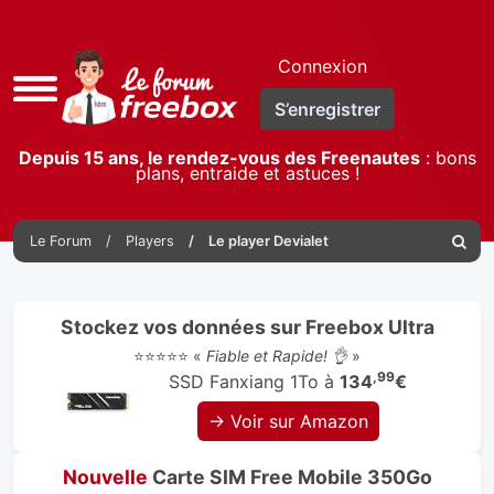
Connexion
Accès
S’enregistrer
rapide
Depuis 15 ans, le rendez-vous des Freenautes
: bons
plans, entraide et astuces !
Le Forum
Players
Le player Devialet
Reche
Stockez vos données sur Freebox Ultra
⭐⭐⭐⭐⭐ «
Fiable et Rapide! 👌
»
,99
SSD Fanxiang 1To à
134
€
→ Voir sur Amazon
Nouvelle
Carte SIM Free Mobile 350Go