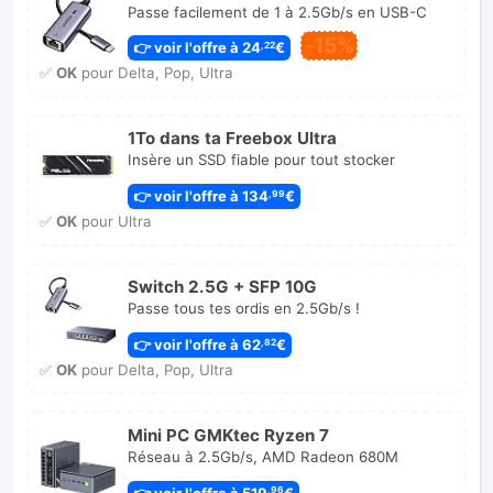
Passe facilement de 1 à 2.5Gb/s en USB-C
-15%
👉 voir l'offre à 24
€
,22
✅
OK
pour Delta, Pop, Ultra
1To dans ta Freebox Ultra
Insère un SSD fiable pour tout stocker
👉 voir l'offre à 134
€
,99
✅
OK
pour Ultra
Switch 2.5G + SFP 10G
Passe tous tes ordis en 2.5Gb/s !
👉 voir l'offre à 62
€
,82
✅
OK
pour Delta, Pop, Ultra
Mini PC GMKtec Ryzen 7
Réseau à 2.5Gb/s, AMD Radeon 680M
👉 voir l'offre à 519
€
,96