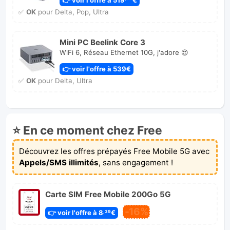
✅
OK
pour Delta, Pop, Ultra
Mini PC Beelink Core 3
WiFi 6, Réseau Ethernet 10G, j'adore 😍
👉 voir l'offre à 539€
✅
OK
pour Delta, Ultra
⭐ En ce moment chez Free
Découvrez les offres prépayés Free Mobile 5G avec
Appels/SMS illimités
, sans engagement !
Carte SIM Free Mobile 200Go 5G
-16%
👉 voir l'offre à 8
€
,39