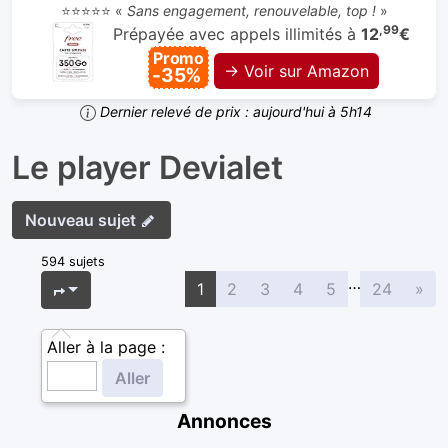
⭐⭐⭐⭐⭐ «
Sans engagement, renouvelable, top !
»
,99
Prépayée avec appels illimités à
12
€
Promo
→ Voir sur Amazon
-35%
Dernier relevé de prix : aujourd'hui à 5h14
Le player Devialet
Nouveau sujet
594 sujets
…
Sui
Page
1
sur
24
1
2
3
4
5
24
»
Aller à la page :
Annonces