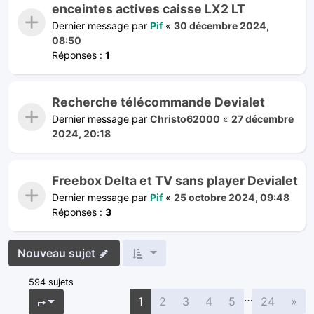
enceintes actives caisse LX2 LT
Dernier message par
Pif
«
30 décembre 2024,
08:50
Réponses :
1
Recherche télécommande Devialet
Dernier message par
Christo62000
«
27 décembre
2024, 20:18
Freebox Delta et TV sans player Devialet
Dernier message par
Pif
«
25 octobre 2024, 09:48
Réponses :
3
Nouveau sujet
594 sujets
…
Sui
Page
1
sur
24
1
2
3
4
5
24
»