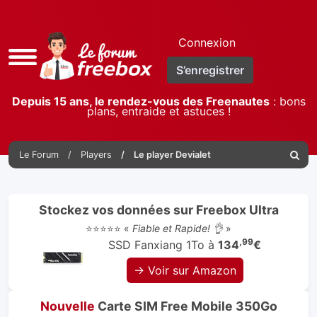
Connexion
Accès
S’enregistrer
rapide
Depuis 15 ans, le rendez-vous des Freenautes
: bons
plans, entraide et astuces !
Le Forum
Players
Le player Devialet
Reche
Stockez vos données sur Freebox Ultra
⭐⭐⭐⭐⭐ «
Fiable et Rapide! 👌
»
,99
SSD Fanxiang 1To à
134
€
→ Voir sur Amazon
Nouvelle
Carte SIM Free Mobile 350Go