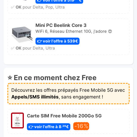
✅
OK
pour Delta, Pop, Ultra
Mini PC Beelink Core 3
WiFi 6, Réseau Ethernet 10G, j'adore 😍
👉 voir l'offre à 539€
✅
OK
pour Delta, Ultra
⭐ En ce moment chez Free
Découvrez les offres prépayés Free Mobile 5G avec
Appels/SMS illimités
, sans engagement !
Carte SIM Free Mobile 200Go 5G
-16%
👉 voir l'offre à 8
€
,39