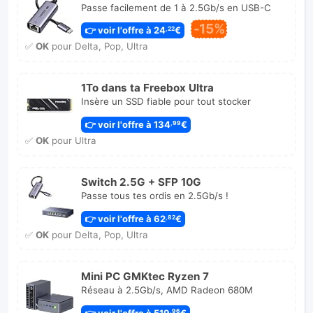
Passe facilement de 1 à 2.5Gb/s en USB-C
-15%
👉 voir l'offre à 24
€
,22
✅
OK
pour Delta, Pop, Ultra
1To dans ta Freebox Ultra
Insère un SSD fiable pour tout stocker
👉 voir l'offre à 134
€
,99
✅
OK
pour Ultra
Switch 2.5G + SFP 10G
Passe tous tes ordis en 2.5Gb/s !
👉 voir l'offre à 62
€
,82
✅
OK
pour Delta, Pop, Ultra
Mini PC GMKtec Ryzen 7
Réseau à 2.5Gb/s, AMD Radeon 680M
👉 voir l'offre à 519
€
,96