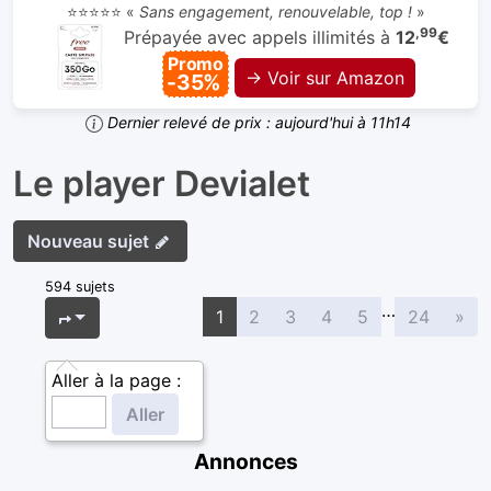
⭐⭐⭐⭐⭐ «
Sans engagement, renouvelable, top !
»
,99
Prépayée avec appels illimités à
12
€
Promo
→ Voir sur Amazon
-35%
Dernier relevé de prix : aujourd'hui à 11h14
Le player Devialet
Nouveau sujet
594 sujets
…
Sui
Page
1
sur
24
1
2
3
4
5
24
»
Aller à la page :
Annonces