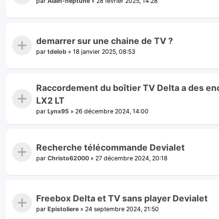
par
Alain-neptune
»
28 février 2025, 14:28
demarrer sur une chaine de TV ?
par
tdelob
»
18 janvier 2025, 08:53
Raccordement du boîtier TV Delta a des enc
LX2 LT
par
Lynx95
»
26 décembre 2024, 14:00
Recherche télécommande Devialet
par
Christo62000
»
27 décembre 2024, 20:18
Freebox Delta et TV sans player Devialet
par
Epistoliere
»
24 septembre 2024, 21:50