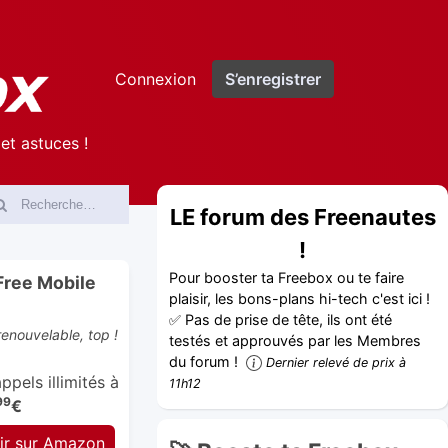
Connexion
S’enregistrer
et astuces !
LE forum des Freenautes
!
Pour booster ta Freebox ou te faire
Free Mobile
plaisir, les bons-plans hi-tech c'est ici !
✅ Pas de prise de tête, ils ont été
enouvelable, top !
testés et approuvés par les Membres
du forum !
Dernier relevé de prix à
pels illimités à
11h12
99
€
ir sur Amazon