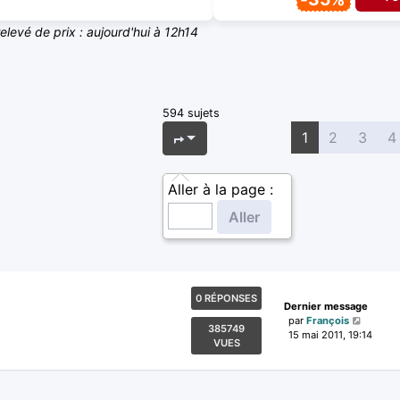
relevé de prix : aujourd'hui à 12h14
594 sujets
Page
1
sur
24
1
2
3
4
Aller à la page :
0 RÉPONSES
Dernier message
par
François
385749
15 mai 2011, 19:14
VUES