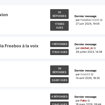
32
exion
RÉPONSES
Dernier message
par
PadaWan13300
27 juin 2024, 19:05
175963
VUES
1 RÉPONSES
Dernier message
la Freebox à la voix
par
michel_m
28 juillet 2023, 14:38
17924 VUES
39
Dernier message
RÉPONSES
par
thieb03
14 avril 2026, 18:35
52491 VUES
4 RÉPONSES
Dernier message
par
Fako
18 mars 2026, 09:44
12845 VUES