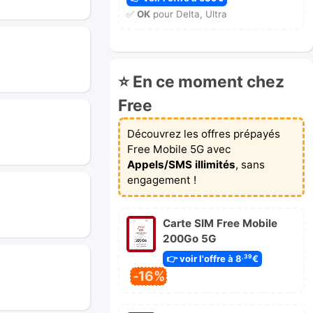
✅
OK
pour Delta, Ultra
⭐ En ce moment chez
Free
Découvrez les offres prépayés
Free Mobile 5G avec
Appels/SMS illimités
, sans
engagement !
Carte SIM Free Mobile
200Go 5G
👉 voir l'offre à 8
€
,39
-16%