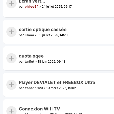
Ecran vert...
par
philoo94
»
24 juillet 2025, 06:17
sortie optique cassée
par
Filooo
»
09 juillet 2025, 14:20
quota oqee
par
tarifut
»
18 juin 2025, 09:48
Player DEVIALET et FREEBOX Ultra
par
Yohannl123
»
10 mars 2025, 19:02
Connexion Wifi TV