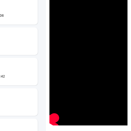
:06
:42