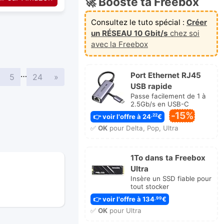
🚀 Booste ta Freebox
Consultez le tuto spécial :
Créer
un RÉSEAU 10 Gbit/s
chez soi
avec la Freebox
…
Port Ethernet RJ45
Suivante
5
24
»
USB rapide
Passe facilement de 1 à
2.5Gb/s en USB-C
-15%
👉 voir l'offre à 24
€
,22
✅
OK
pour Delta, Pop, Ultra
1To dans ta Freebox
Ultra
Insère un SSD fiable pour
tout stocker
👉 voir l'offre à 134
€
,99
✅
OK
pour Ultra