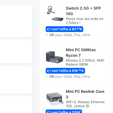
Switch 2.5G + SFP
10G
Passe tous tes ordis en
2.5Gb/s !
👉 voir l'offre à 62
€
,82
✅
OK
pour Delta, Pop, Ultra
Mini PC GMKtec
Ryzen 7
Réseau à 2.5Gb/s, AMD
Radeon 680M
👉 voir l'offre à 519
€
,96
✅
OK
pour Delta, Pop, Ultra
Mini PC Beelink Core
3
WiFi 6, Réseau Ethernet
10G, j'adore 😍
👉 voir l'offre à 539€