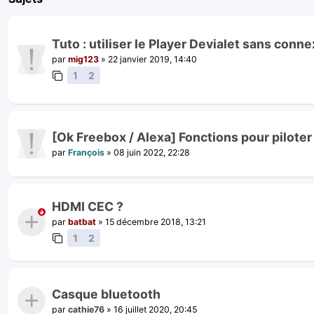
Tuto : utiliser le Player Devialet sans conn
par
mig123
»
22 janvier 2019, 14:40
1
2
[Ok Freebox / Alexa] Fonctions pour piloter 
par
François
»
08 juin 2022, 22:28
HDMI CEC ?
par
batbat
»
15 décembre 2018, 13:21
1
2
Casque bluetooth
par
cathie76
»
16 juillet 2020, 20:45