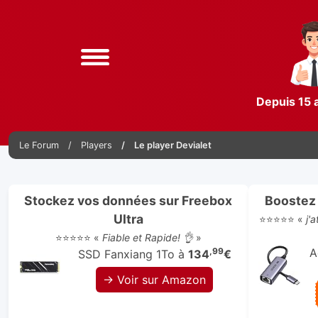
Depuis 15 
Le Forum
Players
Le player Devialet
Stockez vos données sur Freebox
Boostez 
Ultra
⭐⭐⭐⭐⭐ «
j'
⭐⭐⭐⭐⭐ «
Fiable et Rapide! 👌
»
,99
A
SSD Fanxiang 1To à
134
€
→ Voir sur Amazon