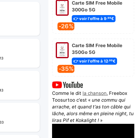
Carte SIM Free Mobile
300Go 5G
👉 voir l'offre à 9
€
,99
-26%
Carte SIM Free Mobile
350Go 5G
13
👉 voir l'offre à 12
€
,99
-35%
43
Comme le dit
la chanson
, Freebox
Toosurtoo c'est «
une commu qui
arrache, et quand t'as ton câble qui
lâche, alors même en pleine night, tu
liras Pif et Kokalight !
»
:33