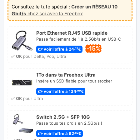
Consultez le tuto spécial :
Créer un RÉSEAU 10
Gbit/s
chez soi avec la Freebox
Port Ethernet RJ45 USB rapide
Passe facilement de 1 à 2.5Gb/s en USB-C
-15%
👉 voir l'offre à 24
€
,22
✅
OK
pour Delta, Pop, Ultra
1To dans ta Freebox Ultra
Insère un SSD fiable pour tout stocker
👉 voir l'offre à 134
€
,99
✅
OK
pour Ultra
Switch 2.5G + SFP 10G
Passe tous tes ordis en 2.5Gb/s !
👉 voir l'offre à 62
€
,82