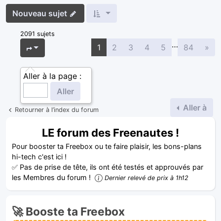
Nouveau sujet
2091 sujets
…
Sui
Page
1
sur
84
1
2
3
4
5
84
»
Aller à la page :
Aller à
Retourner à l’index du forum
LE forum des Freenautes !
Pour booster ta Freebox ou te faire plaisir, les bons-plans
hi-tech c'est ici !
✅ Pas de prise de tête, ils ont été testés et approuvés par
les Membres du forum !
Dernier relevé de prix à 1h12
🚀 Booste ta Freebox