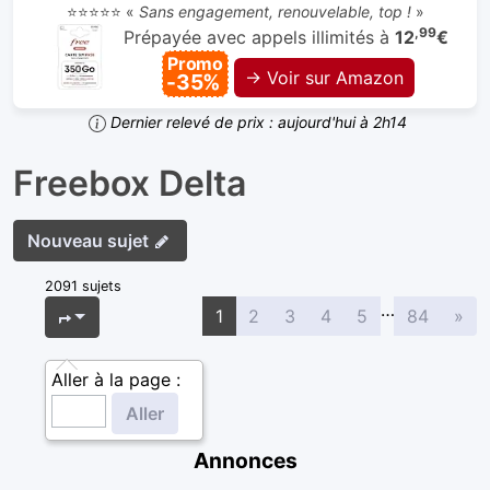
⭐⭐⭐⭐⭐ «
Sans engagement, renouvelable, top !
»
,99
Prépayée avec appels illimités à
12
€
Promo
→ Voir sur Amazon
-35%
Dernier relevé de prix : aujourd'hui à 2h14
Freebox Delta
Nouveau sujet
2091 sujets
…
Sui
Page
1
sur
84
1
2
3
4
5
84
»
Aller à la page :
Annonces