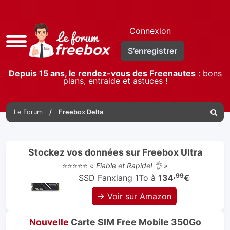
Connexion
Accès
S’enregistrer
rapide
Depuis 15 ans, le rendez-vous des Freenautes
: bons
plans, entraide et astuces !
Le Forum
Freebox Delta
Reche
Stockez vos données sur Freebox Ultra
⭐⭐⭐⭐⭐ «
Fiable et Rapide! 👌
»
,99
SSD Fanxiang 1To à
134
€
→ Voir sur Amazon
Nouvelle
Carte SIM Free Mobile 350Go