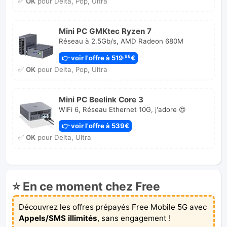
✅
OK
pour Delta, Pop, Ultra
Mini PC GMKtec Ryzen 7
Réseau à 2.5Gb/s, AMD Radeon 680M
👉 voir l'offre à 519
€
,96
✅
OK
pour Delta, Pop, Ultra
Mini PC Beelink Core 3
WiFi 6, Réseau Ethernet 10G, j'adore 😍
👉 voir l'offre à 539€
✅
OK
pour Delta, Ultra
⭐ En ce moment chez Free
Découvrez les offres prépayés Free Mobile 5G avec
Appels/SMS illimités
, sans engagement !