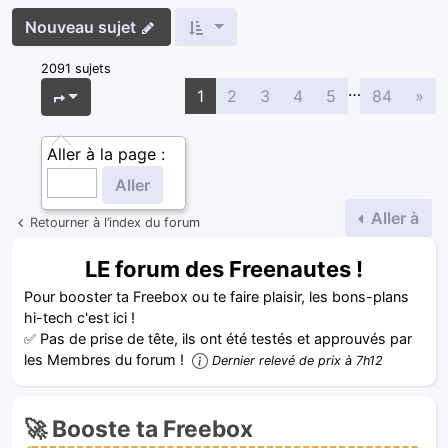
Nouveau sujet
2091 sujets
…
Sui
Page
1
sur
84
1
2
3
4
5
84
»
Aller à la page :
Aller à
Retourner à l’index du forum
LE forum des Freenautes !
Pour booster ta Freebox ou te faire plaisir, les bons-plans
hi-tech c'est ici !
✅ Pas de prise de tête, ils ont été testés et approuvés par
les Membres du forum !
Dernier relevé de prix à 7h12
🚀 Booste ta Freebox