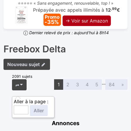
⭐⭐⭐⭐⭐ «
Sans engagement, renouvelable, top !
»
,99
Prépayée avec appels illimités à
12
€
Promo
→ Voir sur Amazon
-35%
Dernier relevé de prix : aujourd'hui à 8h14
Freebox Delta
Nouveau sujet
2091 sujets
…
Sui
Page
1
sur
84
1
2
3
4
5
84
»
Aller à la page :
Annonces