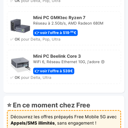
✅
OK
pour Delta, Pop, Ultra
Mini PC GMKtec Ryzen 7
Réseau à 2.5Gb/s, AMD Radeon 680M
👉 voir l'offre à 519
€
,96
✅
OK
pour Delta, Pop, Ultra
Mini PC Beelink Core 3
WiFi 6, Réseau Ethernet 10G, j'adore 😍
👉 voir l'offre à 539€
✅
OK
pour Delta, Ultra
⭐ En ce moment chez Free
Découvrez les offres prépayés Free Mobile 5G avec
Appels/SMS illimités
, sans engagement !