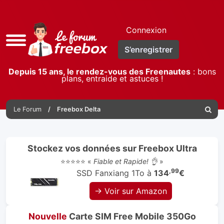
Connexion
Accès
S’enregistrer
rapide
Depuis 15 ans, le rendez-vous des Freenautes
: bons
plans, entraide et astuces !
Le Forum
Freebox Delta
Reche
Stockez vos données sur Freebox Ultra
⭐⭐⭐⭐⭐ «
Fiable et Rapide! 👌
»
,99
SSD Fanxiang 1To à
134
€
→ Voir sur Amazon
Nouvelle
Carte SIM Free Mobile 350Go