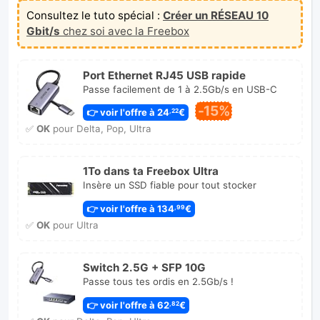
Consultez le tuto spécial :
Créer un RÉSEAU 10
Gbit/s
chez soi avec la Freebox
Port Ethernet RJ45 USB rapide
Passe facilement de 1 à 2.5Gb/s en USB-C
-15%
👉 voir l'offre à 24
€
,22
✅
OK
pour Delta, Pop, Ultra
1To dans ta Freebox Ultra
Insère un SSD fiable pour tout stocker
👉 voir l'offre à 134
€
,99
✅
OK
pour Ultra
Switch 2.5G + SFP 10G
Passe tous tes ordis en 2.5Gb/s !
👉 voir l'offre à 62
€
,82